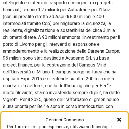
intelligenti e sistemi di trasporto ecologici. Tra i progetti
finanziati, ci sono 1,2 miliardi per Autostrade per l’Italia
(con un prestito diretto ad Aspi di 800 milioni e 400
intermediati tramite Cdp) per migliorare la sicurezza, la
resilienza, digitalizzazione e sostenibilità dei circa 3 mila
chilometri di rete. A 90 milioni ammonta l’investimento per il
porto di Livorno per gli interventi di espansione e
ammodernamento e la realizzazione della Darsena Europa;
95 milioni sono stati destinati a Academo Srl, su base
project finance, per la costruzione del Campus Mind
dell’Università di Milano. Il campus sorge nell’area che ha
ospitato Expo 2015 e si estende su oltre 200 mila metri
quadrati. Un settore , quello dell’housing che per Bei “è
molto rilevante, stiamo investendo sempre di più”, ha detto
Vigliotti. Per il 2025, quello dell'”affordable e green house
è una priorità per Bei” e sono in corso interlocuzioni con
controparti pubbliche e anche fondi di investimento.
Gestisci Consenso
E, ancora, la Bei ha finanziato con 30 milioni i comuni di
Per fornire le migliori esperienze, utilizziamo tecnologie