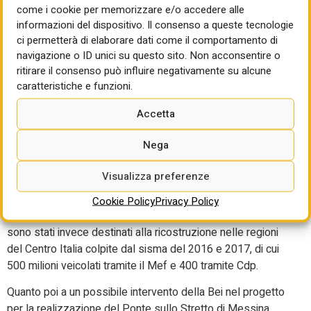
Bressanone, Varna e Luson per il nuovo Centro anziani
come i cookie per memorizzare e/o accedere alle
nella provincia autonoma di Bolzano. La nuova struttura,
informazioni del dispositivo. Il consenso a queste tecnologie
certificata come Nzeb (nearly zero energy building)
ci permetterà di elaborare dati come il comportamento di
navigazione o ID unici su questo sito. Non acconsentire o
includerà oltre 120 posti letto, un centro sanitario e altri
ritirare il consenso può influire negativamente su alcune
servizi accessibili ai residenti del territorio.
caratteristiche e funzioni.
Per la ricostruzione pubblica e privata post eventi climatici
Accetta
e sismici, la Bei ha finanziato oltre 1 miliardo di interventi.
Per la ricostruzione di Ischia, colpita dal terremoto del
Nega
2017 e dalla frana del 2022, l’istituto ha finanziato progetti
per 150 milioni. Il finanziamento fa parte di un pacchetto
Visualizza preferenze
più ampio da 1 miliardo approvato dalla Bei per mettere in
sicurezza, valorizzare e rendere l’isola campana più
Cookie Policy
Privacy Policy
resiliente a fenomeni climatici estremi. Novecento milioni
sono stati invece destinati alla ricostruzione nelle regioni
del Centro Italia colpite dal sisma del 2016 e 2017, di cui
500 milioni veicolati tramite il Mef e 400 tramite Cdp.
Quanto poi a un possibile intervento della Bei nel progetto
per la realizzazione del Ponte sullo Stretto di Messina,