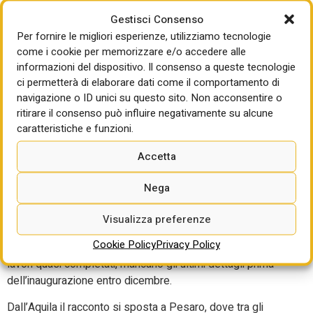
blocca tutto e bisogna aspettare il 2017 con la delibera del
Gestisci Consenso
CIPE che stanzia 52 milioni e affida al Provveditorato la
Per fornire le migliori esperienze, utilizziamo tecnologie
funzione di stazione appaltante. Il bando per i primi due
come i cookie per memorizzare e/o accedere alle
lotti è atteso per i primi mesi del 2025. Cosa diventerà l’ex
informazioni del dispositivo. Il consenso a queste tecnologie
Ospedale? Verranno realizzati una biblioteca, uno
ci permetterà di elaborare dati come il comportamento di
studentato, strutture al servizio dei cittadini, come palestre
navigazione o ID unici su questo sito. Non acconsentire o
ritirare il consenso può influire negativamente su alcune
e strutture ricettive. la piazza antistante verrà
caratteristiche e funzioni.
pedonalizzata liberando la facciata dell’edificio. Sempre a
L’Aquila, un altro progetto interessa Piazza Duomo, fulcro
Accetta
al centro di quattro quartieri. Originariamente era la piazza
del mercato, una piazza quindi pedonale, poi diventata di
Nega
fatto uno spazio per le macchine con la costruzione di
marciapiedi. L’operazione è quella ridare il senso della
Visualizza preferenze
piazza liberandola da auto e barriere architettoniche,
Cookie Policy
Privacy Policy
lasciando un’area di sosta con sedute attrezzate e verde. I
lavori quasi completati, mancano gli ultimi dettagli prima
dell’inaugurazione entro dicembre.
Dall’Aquila il racconto si sposta a Pesaro, dove tra gli