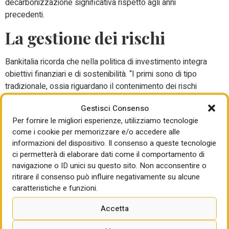
decarbonizzazione significativa rispetto agli anni
precedenti.
La gestione dei rischi
Bankitalia ricorda che nella politica di investimento integra
obiettivi finanziari e di sostenibilità. “I primi sono di tipo
tradizionale, ossia riguardano il contenimento dei rischi
finanziari e la prudente ricerca del rendimento” mentre i
Gestisci Consenso
secondi “consistono nell’inserire nell’analisi informazioni di
Per fornire le migliori esperienze, utilizziamo tecnologie
sostenibilità” con il duplice scopo di migliorare il profilo di
come i cookie per memorizzare e/o accedere alle
rischio e di rendimento degli investimenti, e di contribuire
informazioni del dispositivo. Il consenso a queste tecnologie
alla tutela dell’ambiente e alla sostenibilità.
ci permetterà di elaborare dati come il comportamento di
navigazione o ID unici su questo sito. Non acconsentire o
Anche nella gestione dei rischi la banca centrale mira a
ritirare il consenso può influire negativamente su alcune
contemperare gli obiettivi di sostenibilità con quelli
caratteristiche e funzioni.
tradizionali (rendimento, basso rischio e liquidità) e per i
portafogli di azioni e obbligazioni societarie “favorisce le
Accetta
imprese con le migliori prassi Esg e quelle più impegnate
nella transizione climatica”.