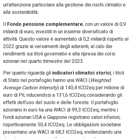
un’attenzione particolare alla gestione dei rischi climatici e
alla sostenibilità.
Il
Fondo pensione complementare
, con un valore di 0,9
miliardi di euro, investiti in un insieme diversificato di
attività. Questo valore è aumentato di 0,2 miliardi rispetto al
2022 grazie ai versamenti degli aderenti, al calo dei
rendimenti sui titoli governativi e alla ripresa dei corsi
azionari nel quarto trimestre del 2023.
Per quanto riguarda gli
indicatori climatici storici
, i titoli
di Stato nel portafoglio hanno una WACI (
Weighted
Average Carbon Intensity
) di 140,4 tCO2eq per milione di
euro di Pil, riducendosi a 131,6 tCO2eq considerando gli
effetti dell’uso del suolo e delle foreste. Il portafoglio
azionario in euro ha una WACI di 99,3 tCO2eq, mentre i
fondi azionari USA e Giappone registrano valori inferiori,
rispettivamente 50,4 tCO2eq. Le obbligazioni societarie
presentano una WACI di 68,3 tCO2eq, evidenziando una