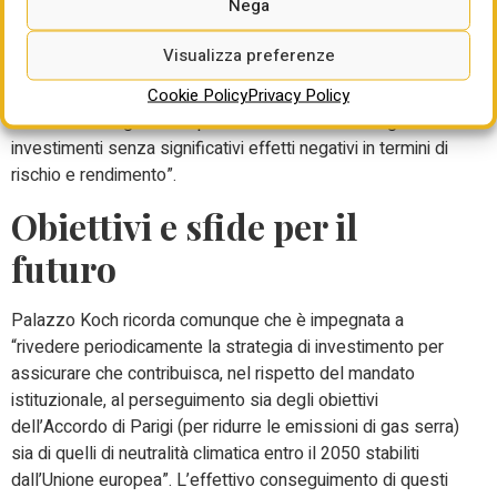
Nega
Per quello che riguarda i titoli di Stato, via Nazionale
Visualizza preferenze
assicura che “il graduale ampliamento della quota di
green
Cookie Policy
Privacy Policy
bonds
nel portafoglio finanziario e nelle riserve valutarie
consente di migliorare il profilo di sostenibilità degli
investimenti senza significativi effetti negativi in termini di
rischio e rendimento”.
Obiettivi e sfide per il
futuro
Palazzo Koch ricorda comunque che è impegnata a
“rivedere periodicamente la strategia di investimento per
assicurare che contribuisca, nel rispetto del mandato
istituzionale, al perseguimento sia degli obiettivi
dell’Accordo di Parigi (per ridurre le emissioni di gas serra)
sia di quelli di neutralità climatica entro il 2050 stabiliti
dall’Unione europea”. L’effettivo conseguimento di questi