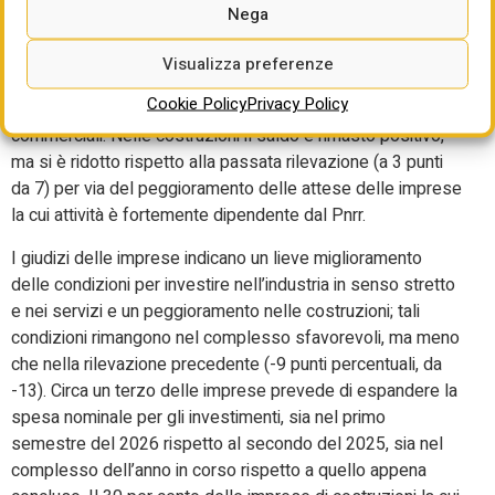
Il saldo negativo dei giudizi delle imprese sulle condizioni
Nega
economiche nei prossimi tre mesi è lievemente migliorato
nell’industria e nei servizi (a -3 punti da -6), beneficiando
Visualizza preferenze
dell’attenuazione degli effetti negativi dell’incertezza
Cookie Policy
Privacy Policy
imputabile a fattori economici e politici e alle politiche
commerciali. Nelle costruzioni il saldo è rimasto positivo,
ma si è ridotto rispetto alla passata rilevazione (a 3 punti
da 7) per via del peggioramento delle attese delle imprese
la cui attività è fortemente dipendente dal Pnrr.
I giudizi delle imprese indicano un lieve miglioramento
delle condizioni per investire nell’industria in senso stretto
e nei servizi e un peggioramento nelle costruzioni; tali
condizioni rimangono nel complesso sfavorevoli, ma meno
che nella rilevazione precedente (-9 punti percentuali, da
-13). Circa un terzo delle imprese prevede di espandere la
spesa nominale per gli investimenti, sia nel primo
semestre del 2026 rispetto al secondo del 2025, sia nel
complesso dell’anno in corso rispetto a quello appena