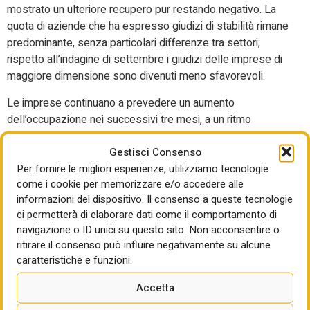
mostrato un ulteriore recupero pur restando negativo. La
quota di aziende che ha espresso giudizi di stabilità rimane
predominante, senza particolari differenze tra settori;
rispetto all’indagine di settembre i giudizi delle imprese di
maggiore dimensione sono divenuti meno sfavorevoli.
Le imprese continuano a prevedere un aumento
dell’occupazione nei successivi tre mesi, a un ritmo
sostanzialmente invariato rispetto alla precedente indagine
Gestisci Consenso
nell’industria in senso stretto e nei servizi, più sostenuto
Per fornire le migliori esperienze, utilizziamo tecnologie
nelle costruzioni. Rispetto alla rilevazione di fine 2024 è
come i cookie per memorizzare e/o accedere alle
diminuita la quota di imprese che si attende un aumento
informazioni del dispositivo. Il consenso a queste tecnologie
nominale dei salari nei prossimi 12 mesi superiore al 4 per
ci permetterà di elaborare dati come il comportamento di
cento, in particolare per le aziende dell’industria e dei
navigazione o ID unici su questo sito. Non acconsentire o
servizi (a 4, da 8). Per il complesso delle imprese
ritirare il consenso può influire negativamente su alcune
l’aumento del salario nominale, a parità di inquadramento,
caratteristiche e funzioni.
atteso per i prossimi 12 mesi si colloca in media al 2,2 per
cento.
Accetta