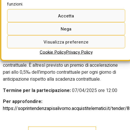
funzioni.
dati; 5 punti per gestione ambientale e ottimizzazione delle
risorse.
Accetta
Per l’esecuzione dei lavori sono previsti 453 giorni naturali
Nega
e consecutivi decorrenti dalla data del verbale di
consegna. Per ogni giorno di ritardo nell’ultimazione dei
Visualizza preferenze
lavori si prevede una penale pari al 1‰ dell’importo netto
contrattuale e, comunque, l’ammontare totale delle penali
Cookie Policy
Privacy Policy
non può essere superiore al 10% dell’importo netto
contrattuale. È altresì previsto un premio di accelerazione
pari allo 0,5‰ dell’importo contrattuale per ogni giorno di
anticipazione rispetto alla scadenza contrattuale.
Termine per la partecipazione:
07/04/2025 ore 12:00
Per approfondire:
https://soprintendenzapisalivorno.acquistitelematici.it/tender/