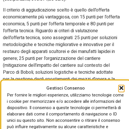
Il criterio di aggiudicazione scelto è quello dell’offerta
economicamente più vantaggiosa, con 15 punti per l’offerta
economica, 5 punti per l’offerta temporale e 80 punti per
l’offerta tecnica. Riguardo ai criteri di valutazione
dell’offerta tecnica, sono assegnati: 25 punti per soluzioni
metodologiche e tecniche migliorative e innovative per il
restauro degli apparati scultorei e dei manufatti lapidei in
genere; 25 punti per l’organizzazione del cantiere
(mitigazione dell’impatto del cantiere sul contesto del
Parco di Boboli; soluzioni logistiche e tecniche adottate
per la gestione degli spostamenti dei mezzi d’opera e la
movimentazione dei materiali “da e verso” l’area di
Gestisci Consenso
cantiere, con particolare riferimento alle problematiche di
Per fornire le migliori esperienze, utilizziamo tecnologie come
interferenza con il pubblico in visita al Parco; migliore
i cookie per memorizzare e/o accedere alle informazioni del
coordinamento delle fasi operative e della logistica di
dispositivo. Il consenso a queste tecnologie ci permetterà di
cantiere in relazione ad altri eventuali interventi in corso
elaborare dati come il comportamento di navigazione o ID
unici su questo sito. Non acconsentire o ritirare il consenso
all’interno di Boboli); 15 punti per qualifiche ed esperienze
può influire negativamente su alcune caratteristiche e
specifiche; 10 punti per documentazione e archiviazione