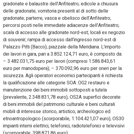
gradonate e balaustre dell’Anfiteatro; edicole a chiusura
delle gradonate; vomitoria presenti al di sotto delle
gradonate; parterre, vasca e obelisco dell’Anfiteatro;
percorsi posti nelle immediate adiacenze dell’Anfiteatro;
scala di accesso alle gradonate nord-est; locali ex negozio
di souvenir; rampa di accesso dall’ingresso nord-est di
Palazzo Pitti (Bacco); piazzale della Meridiana. L’importo
dei lavori in gara, pari a 3.852.124,71 euro, è composto da:
– 3.482.031,75 euro per lavori (compresi 1.586.843,61
euro per manodopera); – 370.092,96 euro per oneri per la
sicurezza. Agli operatori economici partecipanti è richiesta
la qualificazione alle categorie SOA: OG2 restauro e
manutenzione dei beni immobili sottoposti a tutela
(prevalente, 2.348.831,78 euro), OS2A superfici decorate
di beni immobili del patrimonio culturale e beni culturali
mobili di interesse storico, artistico, archeologico ed
etnoantropologico (scorporabile, 1.104.421,07 euro); OS30
impianti interni elettrici, telefonici, radiotelefonici e televisivi
(scorporabile, 398.871,86 euro).