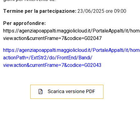
Termine per la partecipazione:
23/06/2025 ore 09:00
Per approfondire:
https://agenziapoappalti.maggiolicloud.it/PortaleAppalti/it/
view.action&currentFrame=7&codice=G02047
https://agenziapoappalti.maggiolicloud.it/PortaleAppalti/it/h
actionPath=/ExtStr2/do/FrontEnd/Bandi/
view.action&currentFrame=7&codice=G02043