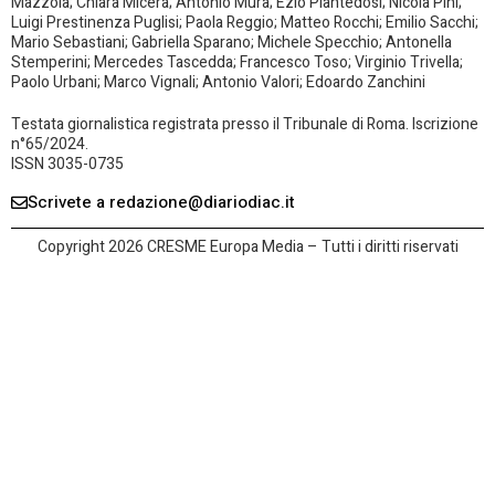
Mazzola; Chiara Micera; Antonio Mura; Ezio Piantedosi; Nicola Pini;
Luigi Prestinenza Puglisi; Paola Reggio; Matteo Rocchi; Emilio Sacchi;
Mario Sebastiani; Gabriella Sparano; Michele Specchio; Antonella
Stemperini; Mercedes Tascedda; Francesco Toso; Virginio Trivella;
Paolo Urbani; Marco Vignali; Antonio Valori; Edoardo Zanchini
Testata giornalistica registrata presso il Tribunale di Roma. Iscrizione
n°65/2024.
ISSN 3035-0735
Scrivete a redazione@diariodiac.it
Copyright 2026 CRESME Europa Media – Tutti i diritti riservati