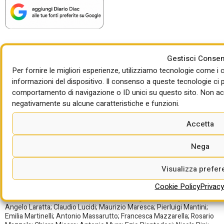
Gestisci Conse
ARCHIVI
PRIVACY POLICY
Per fornire le migliori esperienze, utilizziamo tecnologie come 
informazioni del dispositivo. Il consenso a queste tecnologie ci 
INTERVISTE
GESTISCI COOKIE
comportamento di navigazione o ID unici su questo sito. Non acco
negativamente su alcune caratteristiche e funzioni.
INTERVENTI
REDAZIONE
Accetta
Collaborano: Giampiero Angelucci; Ernesto Alessandro Baragetti;
Lorenzo Bardelli; Mariagrazia Barletta; Lorenzo Bellicini; Paolo Biscaro;
Carlo Borgomeo; Enrico Campanelli; Ennio Cascetta; Gabriele Caruso;
Nega
Claudio Cipollini; Giuseppe Ciaglia; Angelo Ciribini; Pierluigi Contucci;
Anna Corrado; Giovanni Costa; Dario Costi: Paolo D’Alessandris;
Visualizza prefe
Francesco Decarolis; Gaetano De Francesco; Paola Delmonte;
Salvatore Di Bacco; Luigi Donato; Luca Ferrari; Francesco Ferrante;
Cookie Policy
Privacy
Maria Cristina Fregni; Anna Gagliardi; Paolo Ghigliotti; Francesca Gioia;
Mauro Grassi; Niccolò Grassi; Bernardino Grignaffini; Giusy Iorlano;
Angelo Laratta; Claudio Lucidi; Maurizio Maresca; Pierluigi Mantini;
Emilia Martinelli; Antonio Massarutto; Francesca Mazzarella; Rosario