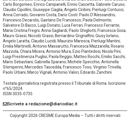
Carlo Borgomeo; Enrico Campanelli; Ennio Cascetta; Gabriele Caruso;
Claudio Cipollini; Giuseppe Ciaglia; Angelo Ciribini; Pierluigi Contucci;
Anna Corrado; Giovanni Costa; Dario Costi: Paolo D’Alessandris;
Francesco Decarolis; Gaetano De Francesco; Paola Delmonte;
Salvatore Di Bacco; Luigi Donato; Luca Ferrari; Francesco Ferrante;
Maria Cristina Fregni; Anna Gagliardi; Paolo Ghigliotti; Francesca Gioia;
Mauro Grassi; Niccolò Grassi; Bernardino Grignaffini; Giusy Iorlano;
Angelo Laratta; Claudio Lucidi; Maurizio Maresca; Pierluigi Mantini;
Emilia Martinelli; Antonio Massarutto; Francesca Mazzarella; Rosario
Mazzola; Chiara Micera; Antonio Mura; Ezio Piantedosi; Nicola Pini;
Luigi Prestinenza Puglisi; Paola Reggio; Matteo Rocchi; Emilio Sacchi;
Mario Sebastiani; Gabriella Sparano; Michele Specchio; Antonella
Stemperini; Mercedes Tascedda; Francesco Toso; Virginio Trivella;
Paolo Urbani; Marco Vignali; Antonio Valori; Edoardo Zanchini
Testata giornalistica registrata presso il Tribunale di Roma. Iscrizione
n°65/2024.
ISSN 3035-0735
Scrivete a redazione@diariodiac.it
Copyright 2026 CRESME Europa Media – Tutti i diritti riservati