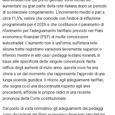
autostradali che dal primo gennaio sono tornati ad
aumentare su gran parte della rete italiana dopo un periodo
di sostanziale congelamento. L’incremento medio è pari a
circa l’1,5%, valore che coincide con l’indice di inflazione
programmata per il 2026 e che costituisce il parametro di
riferimento per l’adeguamento tariffario previsto nei Piani
economico-finanziari (PEF) di molte concessioni
autostradali. L’aumento non è uniforme sull’intera rete:
alcune tratte registrano variazioni lievemente superiori o
inferiori, mentre in altri casi i pedaggi restano invariati, in
base alle specificità delle singole convenzioni. Nella
raffica degli aumenti di inizio anno, questa voce ha una
storia a sé dal momento che rappresenta l’approdo di una
lunga vicenda giuridica. Il ritorno agli adeguamenti tariffari,
che segna così una discontinuità rispetto agli anni
precedenti, affonda le proprie radici in una recente
pronuncia della Corte costituzionale.
Dal punto di vista normativo, gli adeguamenti dei pedaggi
sono disciplinati dai Piani economico-finanziari stipulati tra