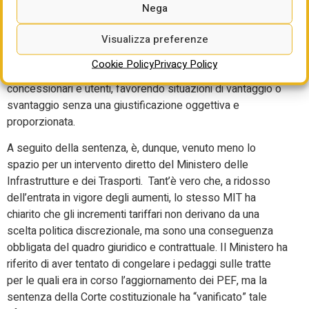
con strumenti normativi generali che rinviano
Nega
indefinitamente gli effetti economici di contratti in corso. La
Consulta ravvisa poi la violazione
Visualizza preferenze
del principio di uguaglianza e ragionevolezza (art. 3 ). Le
Cookie Policy
Privacy Policy
norme producevano trattamenti non uniformi tra
concessionari e utenti, favorendo situazioni di vantaggio o
svantaggio senza una giustificazione oggettiva e
proporzionata.
A seguito della sentenza, è, dunque, venuto meno lo
spazio per un intervento diretto del Ministero delle
Infrastrutture e dei Trasporti. Tant’è vero che, a ridosso
dell’entrata in vigore degli aumenti, lo stesso MIT ha
chiarito che gli incrementi tariffari non derivano da una
scelta politica discrezionale, ma sono una conseguenza
obbligata del quadro giuridico e contrattuale. Il Ministero ha
riferito di aver tentato di congelare i pedaggi sulle tratte
per le quali era in corso l’aggiornamento dei PEF, ma la
sentenza della Corte costituzionale ha “vanificato” tale