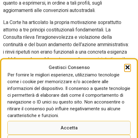
quanto a esprimersi, in ordine a tali profili, sugli
aggiornamenti alle convenzioni autostradali.
La Corte ha articolato la propria motivazione soprattutto
attorno a tre principi costituzionali fondamentali. La
Consulta rileva l’irragionevolezza e violazione della
continuità e del buon andamento dell’azione amministrativa:
i rinvii ripetuti non erano funzionali a una concreta esigenza
pubblica, ma hanno bloccato procedure amministrative già
avviate, rendendo praticamente inoperanti gli strumenti con
Gestisci Consenso
cui l’amministrazione doveva attuare gli adeguamenti
Per fornire le migliori esperienze, utilizziamo tecnologie
tariffari. Ciò compromette il buon andamento della pubblica
come i cookie per memorizzare e/o accedere alle
informazioni del dispositivo. Il consenso a queste tecnologie
amministrazione e la tutela dell’interesse pubblico. Altro
ci permetterà di elaborare dati come il comportamento di
principio violato è quello della libertà di iniziativa
navigazione o ID unici su questo sito. Non acconsentire o
economica (art. 41). Fermare gli adeguamenti tariffari
ritirare il consenso può influire negativamente su alcune
contrattualmente previsti lesiona il diritto delle imprese
caratteristiche e funzioni.
concessionarie di programmare investimenti e gestione
dell’infrastruttura, generando incertezza economica. Per la
Accetta
Corte, l’autonomia economica non può essere compressa