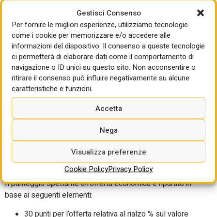
sono a totale carico del privato il rischio di contrazione
della domanda da parte del mercato o per cattiva gestione;
Gestisci Consenso
il rischio regolatorio (norme o motivi di interesse pubblico)
Per fornire le migliori esperienze, utilizziamo tecnologie
che comporti la revoca dell’affidamento; il rischio
come i cookie per memorizzare e/o accedere alle
informazioni del dispositivo. Il consenso a queste tecnologie
finanziario derivante dal mancato reperimento delle risorse
ci permetterà di elaborare dati come il comportamento di
per il finanziamento delle attività e per l’aumento dei tassi
navigazione o ID unici su questo sito. Non acconsentire o
di interesse; il rischio di extra redditività derivante da
ritirare il consenso può influire negativamente su alcune
sottostima del PEF.
caratteristiche e funzioni.
Sono invece condivisi con il concedente i rischi di domanda
Accetta
per eventi imprevisti, amministrativo, ambientale e per
extra redditività non derivante da sottostima del PEF.
Nega
Il criterio di aggiudicazione scelto è quello dell’offerta
Visualizza preferenze
economicamente più vantaggiosa, con 80 punti per la
componente economica e 20 punti per quella tecnica.
Cookie Policy
Privacy Policy
Il punteggio spettante all’offerta economica è ripartito in
base ai seguenti elementi:
30 punti per l’offerta relativa al rialzo % sul valore