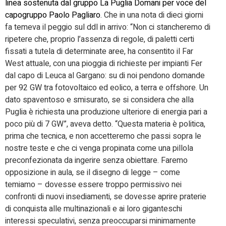
linea sostenuta dal gruppo La Puglia Domani per voce del
capogruppo Paolo Pagliaro
. Che in una nota di dieci giorni
fa temeva il peggio sul ddl in arrivo: “Non ci stancheremo di
ripetere che, proprio l’assenza di regole, di paletti certi
fissati a tutela di determinate aree, ha consentito il Far
West attuale, con una pioggia di richieste per impianti Fer
dal capo di Leuca al Gargano: su di noi pendono domande
per 92 GW tra fotovoltaico ed eolico, a terra e offshore. Un
dato spaventoso e smisurato, se si considera che alla
Puglia è richiesta una produzione ulteriore di energia pari a
poco più di 7 GW”, aveva detto. “Questa materia è politica,
prima che tecnica, e non accetteremo che passi sopra le
nostre teste e che ci venga propinata come una pillola
preconfezionata da ingerire senza obiettare. Faremo
opposizione in aula, se il disegno di legge – come
temiamo – dovesse essere troppo permissivo nei
confronti di nuovi insediamenti, se dovesse aprire praterie
di conquista alle multinazionali e ai loro giganteschi
interessi speculativi, senza preoccuparsi minimamente