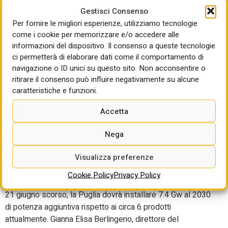
Gestisci Consenso
Aree Idonee. Un provvedimento redatto con un approccio
Per fornire le migliori esperienze, utilizziamo tecnologie
integrato”. Applausi anche dall’assessorato all’Agricoltura,
come i cookie per memorizzare e/o accedere alle
guidato da Donato Pentassuglia e l’assessora
informazioni del dispositivo. Il consenso a queste tecnologie
all’Ambiente della Regione Puglia, Serena Triggiani: “Resta
ci permetterà di elaborare dati come il comportamento di
indissolubile nella nostra azione e strategia regionale la
navigazione o ID unici su questo sito. Non acconsentire o
decarbonizzazione difendendo l’identità ambientale e
ritirare il consenso può influire negativamente su alcune
paesaggistica della Puglia, allargando l’ambito delle aree
caratteristiche e funzioni.
non idonee”.
Accetta
Quanta energia pulita
Nega
produce e dovrà produrre la
Puglia al 2030
Visualizza preferenze
Cookie Policy
Privacy Policy
Secondo la tabella contenuta nel decreto Aree idonee del
21 giugno scorso, la Puglia dovrà installare 7.4 Gw al 2030
di potenza aggiuntiva rispetto ai circa 6 prodotti
attualmente. Gianna Elisa Berlingerio, direttore del