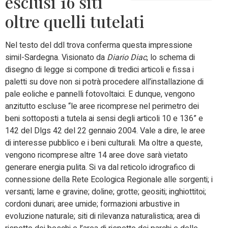
esclusi 16 siti
oltre quelli tutelati
Nel testo del ddl trova conferma questa impressione
simil-Sardegna. Visionato da
Diario Diac
, lo schema di
disegno di legge si compone di tredici articoli e fissa i
paletti su dove non si potrà procedere all’installazione di
pale eoliche e pannelli fotovoltaici. E dunque, vengono
anzitutto escluse “le aree ricomprese nel perimetro dei
beni sottoposti a tutela ai sensi degli articoli 10 e 136” e
142 del Dlgs 42 del 22 gennaio 2004. Vale a dire, le aree
di interesse pubblico e i beni culturali. Ma oltre a queste,
vengono ricomprese altre 14 aree dove sarà vietato
generare energia pulita. Si va dal reticolo idrografico di
connessione della Rete Ecologica Regionale alle sorgenti; i
versanti; lame e gravine; doline; grotte; geositi; inghiottitoi;
cordoni dunari; aree umide; formazioni arbustive in
evoluzione naturale; siti di rilevanza naturalistica; area di