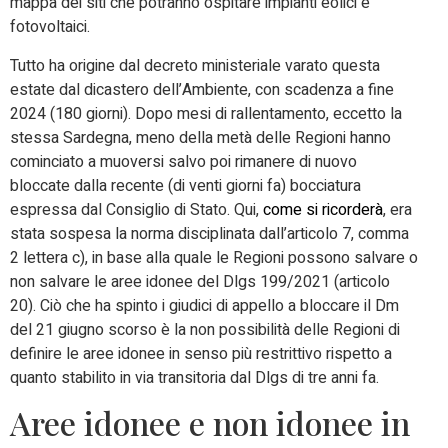
mappa dei siti che potranno ospitare impianti eolici e
fotovoltaici.
Tutto ha origine dal decreto ministeriale varato questa
estate dal dicastero dell’Ambiente, con scadenza a fine
2024 (180 giorni). Dopo mesi di rallentamento, eccetto la
stessa Sardegna, meno della metà delle Regioni hanno
cominciato a muoversi salvo poi rimanere di nuovo
bloccate dalla recente (di venti giorni fa) bocciatura
espressa dal Consiglio di Stato. Qui,
come si ricorderà
, era
stata sospesa la norma disciplinata dall’articolo 7, comma
2 lettera c), in base alla quale le Regioni possono salvare o
non salvare le aree idonee del Dlgs 199/2021 (articolo
20). Ciò che ha spinto i giudici di appello a bloccare il Dm
del 21 giugno scorso è la non possibilità delle Regioni di
definire le aree idonee in senso più restrittivo rispetto a
quanto stabilito in via transitoria dal Dlgs di tre anni fa.
Aree idonee e non idonee in