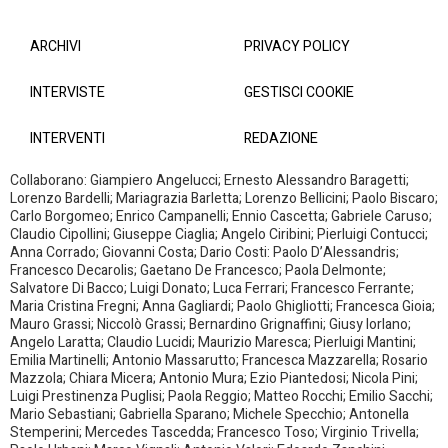
ARCHIVI
PRIVACY POLICY
INTERVISTE
GESTISCI COOKIE
INTERVENTI
REDAZIONE
Collaborano: Giampiero Angelucci; Ernesto Alessandro Baragetti;
Lorenzo Bardelli; Mariagrazia Barletta; Lorenzo Bellicini; Paolo Biscaro;
Carlo Borgomeo; Enrico Campanelli; Ennio Cascetta; Gabriele Caruso;
Claudio Cipollini; Giuseppe Ciaglia; Angelo Ciribini; Pierluigi Contucci;
Anna Corrado; Giovanni Costa; Dario Costi: Paolo D’Alessandris;
Francesco Decarolis; Gaetano De Francesco; Paola Delmonte;
Salvatore Di Bacco; Luigi Donato; Luca Ferrari; Francesco Ferrante;
Maria Cristina Fregni; Anna Gagliardi; Paolo Ghigliotti; Francesca Gioia;
Mauro Grassi; Niccolò Grassi; Bernardino Grignaffini; Giusy Iorlano;
Angelo Laratta; Claudio Lucidi; Maurizio Maresca; Pierluigi Mantini;
Emilia Martinelli; Antonio Massarutto; Francesca Mazzarella; Rosario
Mazzola; Chiara Micera; Antonio Mura; Ezio Piantedosi; Nicola Pini;
Luigi Prestinenza Puglisi; Paola Reggio; Matteo Rocchi; Emilio Sacchi;
Mario Sebastiani; Gabriella Sparano; Michele Specchio; Antonella
Stemperini; Mercedes Tascedda; Francesco Toso; Virginio Trivella;