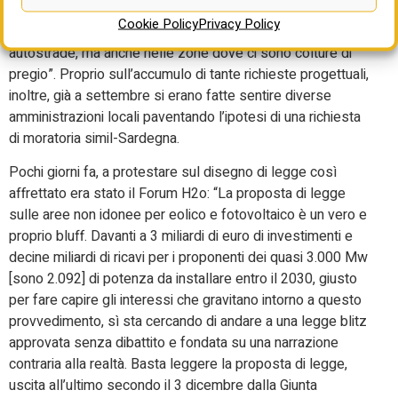
cioè di incrementare i numeri ma, al contempo, tutelare
Cookie Policy
Privacy Policy
l’ambiente. Si è stati restrittivi sulla fascia di rispetto delle
autostrade, ma anche nelle zone dove ci sono colture di
pregio”. Proprio sull’accumulo di tante richieste progettuali,
inoltre, già a settembre si erano fatte sentire diverse
amministrazioni locali paventando l’ipotesi di una richiesta
di moratoria simil-Sardegna.
Pochi giorni fa, a protestare sul disegno di legge così
affrettato era stato il Forum H2o: “La proposta di legge
sulle aree non idonee per eolico e fotovoltaico è un vero e
proprio bluff. Davanti a 3 miliardi di euro di investimenti e
decine miliardi di ricavi per i proponenti dei quasi 3.000 Mw
[sono 2.092] di potenza da installare entro il 2030, giusto
per fare capire gli interessi che gravitano intorno a questo
provvedimento, sì sta cercando di andare a una legge blitz
approvata senza dibattito e fondata su una narrazione
contraria alla realtà. Basta leggere la proposta di legge,
uscita all’ultimo secondo il 3 dicembre dalla Giunta