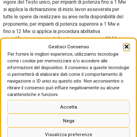
vigore del Testo unico, per impianti di potenza fino a 1 Mw
si applica la dichiarazione di inizio lavori asseverata per
tutte le opere da realizzare su aree nella disponibilità del
proponente; per impianti di potenza superiore a 1 Mw e
fino a 12 Mw si applica la procedura abilitativa
semplificata; per impianti di potenza superiore a 12 Mw: si
applica la procedura di autorizzazione unica. Per l’edilizia
Gestisci Consenso
libera, invece, valgono le disposizioni del Dlgs del 2021.
Per fornire le migliori esperienze, utilizziamo tecnologie
come i cookie per memorizzare e/o accedere alle
Chi accontenta questo ddl
informazioni del dispositivo. Il consenso a queste tecnologie
ci permetterà di elaborare dati come il comportamento di
navigazione o ID unici su questo sito. Non acconsentire o
Insomma, anche l’Abruzzo ha varato la sua stretta. Il
ritirare il consenso può influire negativamente su alcune
successivo passaggio sarà l’approvazione in consiglio
caratteristiche e funzioni.
dopo il normale iter. Il testo non andrà oggi in aula, ha
chiarito il consigliere Campitelli: sarà presentato in
Accetta
commissione giovedì e poi sono previste le audizioni.
“Come Abruzzo c’è un obiettivo importante, la percentuale
Nega
di energia da fonti rinnovabili è già superiore alla media
nazionale. C’è l’esigenza di fare ciò che l’Europa chiede
Visualizza preferenze