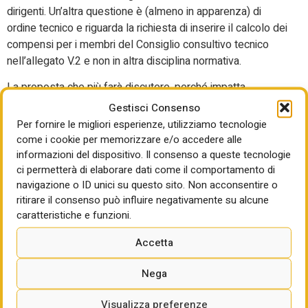
dirigenti. Un’altra questione è (almeno in apparenza) di
ordine tecnico e riguarda la richiesta di inserire il calcolo dei
compensi per i membri del Consiglio consultivo tecnico
nell’allegato V.2 e non in altra disciplina normativa.
La proposta che più farà discutere, perché impatta
pesantemente sulla questione oggi più incandecscente
Gestisci Consenso
dell’intero correttivo, il rapporto fra contratto di lavoro
Per fornire le migliori esperienze, utilizziamo tecnologie
prevalente e contratti equivalenti, getta ulteriore benzina
come i cookie per memorizzare e/o accedere alle
sul fuoco chiedendo che siano forniti (ma non si capisce da
informazioni del dispositivo. Il consenso a queste tecnologie
ci permetterà di elaborare dati come il comportamento di
chi) “elenchi di contratti equivalenti, con valore orientativo”.
navigazione o ID unici su questo sito. Non acconsentire o
Evidente che la proposta è soprattutto una richiesta di
ritirare il consenso può influire negativamente su alcune
aiuto che arriva dalla base dei Rup, oggi in grandissima
caratteristiche e funzioni.
difficoltà nel districare la materia, ma l’effetto della
proposta – nonostante il richiamo di Assorup alla
Accetta
necessità di tutelare i lavoratori – è di legittimare i contratti
equivalenti che Ance e sindacati confederali chiedono di
Nega
fatto di sopprimere, considerando lo spazio potenziale che
viene loro lasciato un sostanziale assalto al contratto
Visualizza preferenze