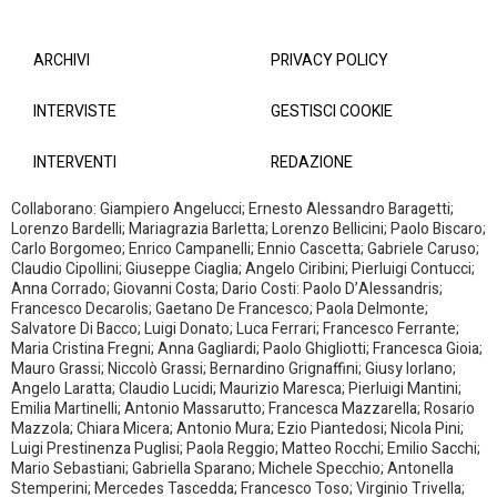
ARCHIVI
PRIVACY POLICY
INTERVISTE
GESTISCI COOKIE
INTERVENTI
REDAZIONE
Collaborano: Giampiero Angelucci; Ernesto Alessandro Baragetti;
Lorenzo Bardelli; Mariagrazia Barletta; Lorenzo Bellicini; Paolo Biscaro;
Carlo Borgomeo; Enrico Campanelli; Ennio Cascetta; Gabriele Caruso;
Claudio Cipollini; Giuseppe Ciaglia; Angelo Ciribini; Pierluigi Contucci;
Anna Corrado; Giovanni Costa; Dario Costi: Paolo D’Alessandris;
Francesco Decarolis; Gaetano De Francesco; Paola Delmonte;
Salvatore Di Bacco; Luigi Donato; Luca Ferrari; Francesco Ferrante;
Maria Cristina Fregni; Anna Gagliardi; Paolo Ghigliotti; Francesca Gioia;
Mauro Grassi; Niccolò Grassi; Bernardino Grignaffini; Giusy Iorlano;
Angelo Laratta; Claudio Lucidi; Maurizio Maresca; Pierluigi Mantini;
Emilia Martinelli; Antonio Massarutto; Francesca Mazzarella; Rosario
Mazzola; Chiara Micera; Antonio Mura; Ezio Piantedosi; Nicola Pini;
Luigi Prestinenza Puglisi; Paola Reggio; Matteo Rocchi; Emilio Sacchi;
Mario Sebastiani; Gabriella Sparano; Michele Specchio; Antonella
Stemperini; Mercedes Tascedda; Francesco Toso; Virginio Trivella;