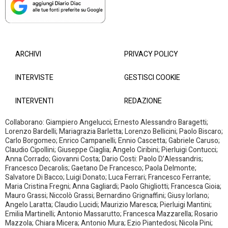
ARCHIVI
PRIVACY POLICY
INTERVISTE
GESTISCI COOKIE
INTERVENTI
REDAZIONE
Collaborano: Giampiero Angelucci; Ernesto Alessandro Baragetti;
Lorenzo Bardelli; Mariagrazia Barletta; Lorenzo Bellicini; Paolo Biscaro;
Carlo Borgomeo; Enrico Campanelli; Ennio Cascetta; Gabriele Caruso;
Claudio Cipollini; Giuseppe Ciaglia; Angelo Ciribini; Pierluigi Contucci;
Anna Corrado; Giovanni Costa; Dario Costi: Paolo D’Alessandris;
Francesco Decarolis; Gaetano De Francesco; Paola Delmonte;
Salvatore Di Bacco; Luigi Donato; Luca Ferrari; Francesco Ferrante;
Maria Cristina Fregni; Anna Gagliardi; Paolo Ghigliotti; Francesca Gioia;
Mauro Grassi; Niccolò Grassi; Bernardino Grignaffini; Giusy Iorlano;
Angelo Laratta; Claudio Lucidi; Maurizio Maresca; Pierluigi Mantini;
Emilia Martinelli; Antonio Massarutto; Francesca Mazzarella; Rosario
Mazzola; Chiara Micera; Antonio Mura; Ezio Piantedosi; Nicola Pini;