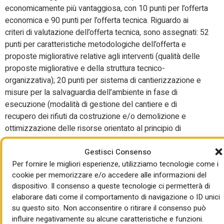
economicamente più vantaggiosa, con 10 punti per l’offerta
economica e 90 punti per l’offerta tecnica. Riguardo ai
criteri di valutazione dell’offerta tecnica, sono assegnati: 52
punti per caratteristiche metodologiche dell’offerta e
proposte migliorative relative agli interventi (qualità delle
proposte migliorative e della struttura tecnico-
organizzativa); 20 punti per sistema di cantierizzazione e
misure per la salvaguardia dell’ambiente in fase di
esecuzione (modalità di gestione del cantiere e di
recupero dei rifiuti da costruzione e/o demolizione e
ottimizzazione delle risorse orientato al principio di
massimo riutilizzo, minimo prelievo di materie prime,
Gestisci Consenso
riduzione dell’impatto ambientale dei cantieri); 12 punti per
Per fornire le migliori esperienze, utilizziamo tecnologie come i
professionalità e adeguatezza dell’offerta (esperienza
cookie per memorizzare e/o accedere alle informazioni del
acquisita nel campo della progettazione); 6 punti per
dispositivo. Il consenso a queste tecnologie ci permetterà di
certificazioni (sistemi di gestione ambientale e sicurezza e
elaborare dati come il comportamento di navigazione o ID unici
tutela dei lavoratori, iscrizione alla white list). Riguardo ai
su questo sito. Non acconsentire o ritirare il consenso può
tempi di esecuzione sono previsti 60 giorni per la
influire negativamente su alcune caratteristiche e funzioni.