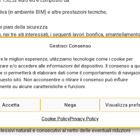
601.150,52 euro ed è composto da:
va (in ambiente BIM) e altre prestazioni tecniche;
i piani della sicurezza.
 nei tre siti interessati, i seguenti lavori: bonifica, smantellament
ature a corredo; revamping impiantistico comprensivo di fornitura
Gestisci Consenso
umenti e valvolame vario, apparecchiature elettriche ed
ra di serbatoi di stoccaggio di vario volume; opere civili quali, tra
re le migliori esperienze, utilizziamo tecnologie come i cookie per
e cunicoli per posa tubazioni.
re e/o accedere alle informazioni del dispositivo. Il consenso a q
e ci permetterà di elaborare dati come il comportamento di navigazi
er la prestazione principale “lavori” è richiesta la qualificazione
questo sito. Non acconsentire o ritirare il consenso può influire
 e di condizionamento (categoria prevalente, importo lavori
ente su alcune caratteristiche e funzioni.
telefonici, radiotelefonici e televisivi (2.266.682,64 euro); OG1
Accetta
Nega
Visualizza pref
offerta economicamente più vantaggiosa, con 40 punti per la
ca.
Cookie Policy
Privacy Policy
essivi naturali e consecutivi al netto delle eventuali riduzioni