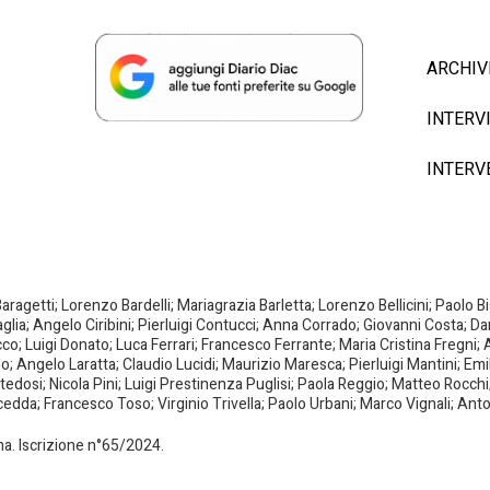
ARCHIV
INTERV
INTERV
agetti; Lorenzo Bardelli; Mariagrazia Barletta; Lorenzo Bellicini; Paolo 
aglia; Angelo Ciribini; Pierluigi Contucci; Anna Corrado; Giovanni Costa; D
; Luigi Donato; Luca Ferrari; Francesco Ferrante; Maria Cristina Fregni; A
ano; Angelo Laratta; Claudio Lucidi; Maurizio Maresca; Pierluigi Mantini; E
dosi; Nicola Pini; Luigi Prestinenza Puglisi; Paola Reggio; Matteo Rocchi;
da; Francesco Toso; Virginio Trivella; Paolo Urbani; Marco Vignali; Anto
oma. Iscrizione n°65/2024.