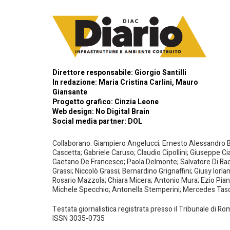
Direttore responsabile: Giorgio Santilli
In redazione: Maria Cristina Carlini, Mauro
Giansante
Progetto grafico: Cinzia Leone
Web design:
No Digital Brain
Social media partner:
DOL
Collaborano: Giampiero Angelucci; Ernesto Alessandro Bar
Cascetta; Gabriele Caruso; Claudio Cipollini; Giuseppe Ci
Gaetano De Francesco; Paola Delmonte; Salvatore Di Bacco
Grassi; Niccolò Grassi; Bernardino Grignaffini; Giusy Iorl
Rosario Mazzola; Chiara Micera; Antonio Mura; Ezio Piante
Michele Specchio; Antonella Stemperini; Mercedes Tasced
Testata giornalistica registrata presso il Tribunale di R
ISSN 3035-0735