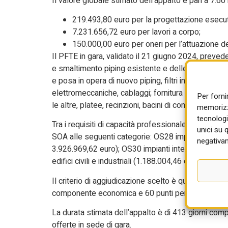
Il valore globale stimato dell’appalto è pari a 7.
219.493,80 euro per la progettazione esecuti
7.231.656,72 euro per lavori a corpo;
150.000,00 euro per oneri per l’attuazione de
Il PFTE in gara, validato il 21 giugno 2024, prevede,
e smaltimento piping esistente e delle apparecchi
e posa in opera di nuovo piping, filtri in linea, str
elettromeccaniche, cablaggi; fornitura e posa in ope
Per forni
le altre, platee, recinzioni, bacini di contenimento 
memorizza
tecnologi
Tra i requisiti di capacità professionale e tecnica, p
unici su 
SOA alle seguenti categorie: OS28 impianti termici
negativam
3.926.969,62 euro); OS30 impianti interni elettrici, 
edifici civili e industriali (1.188.004,46 euro).
Il criterio di aggiudicazione scelto è quello dell’
componente economica e 60 punti per quella tecni
La durata stimata dell’appalto è di 413 giorni compl
offerte in sede di gara.