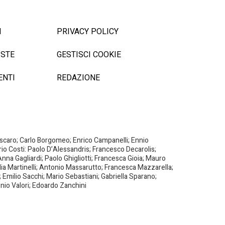
I
PRIVACY POLICY
ISTE
GESTISCI COOKIE
ENTI
REDAZIONE
Biscaro; Carlo Borgomeo; Enrico Campanelli; Ennio
ario Costi: Paolo D’Alessandris; Francesco Decarolis;
nna Gagliardi; Paolo Ghigliotti; Francesca Gioia; Mauro
milia Martinelli; Antonio Massarutto; Francesca Mazzarella;
 Emilio Sacchi; Mario Sebastiani; Gabriella Sparano;
nio Valori; Edoardo Zanchini