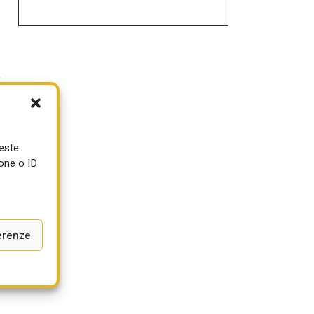
o
ueste
one o ID
erenze