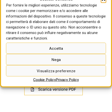
adeguatezza e per soluzioni tecnicorealizzative
Per fornire le migliori esperienze, utilizziamo tecnologie
migliorative ed innovative; 6 punti per soluzioni CAM
come i cookie per memorizzare e/o accedere alle
(qualità dei mezzi destinati all’appalto; rispondenza delle
informazioni del dispositivo. Il consenso a queste tecnologie
tubazioni in polietilene ai requisiti CAM); 4 punti per
ci permetterà di elaborare dati come il comportamento di
restituzione asbuilt compatibile con il GIS; 3 punti per
navigazione o ID unici su questo sito. Non acconsentire o
rispetto principi DNSH; 2 punti per parità di genere. Per
ritirare il consenso può influire negativamente su alcune
l’esecuzione dei lavori sono previsti 545 giorni decorrenti
caratteristiche e funzioni.
dalla data del verbale di consegna.
Accetta
Termine per la partecipazione:
12/05/2025 ore 14:00
Nega
Per approfondire:
https://cobon1tp.acquistitelematici.it/tender/66
Visualizza preferenze
Cookie Policy
Privacy Policy