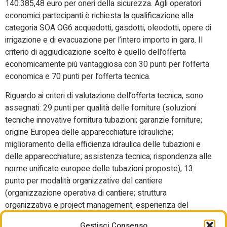
140.385,48 euro per oneri della sicurezza. Agli operatori
economici partecipanti è richiesta la qualificazione alla
categoria SOA OG6 acquedotti, gasdotti, oleodotti, opere di
irrigazione e di evacuazione per l’intero importo in gara. Il
criterio di aggiudicazione scelto è quello dell’offerta
economicamente più vantaggiosa con 30 punti per l’offerta
economica e 70 punti per l’offerta tecnica.
Riguardo ai criteri di valutazione dell’offerta tecnica, sono
assegnati: 29 punti per qualità delle forniture (soluzioni
tecniche innovative fornitura tubazioni; garanzie forniture;
origine Europea delle apparecchiature idrauliche;
miglioramento della efficienza idraulica delle tubazioni e
delle apparecchiature; assistenza tecnica; rispondenza alle
norme unificate europee delle tubazioni proposte); 13
punto per modalità organizzative del cantiere
(organizzazione operativa di cantiere; struttura
organizzativa e project management; esperienza del
direttore tecnico di cantiere); 10 punti per professionalità e
Gestisci Consenso