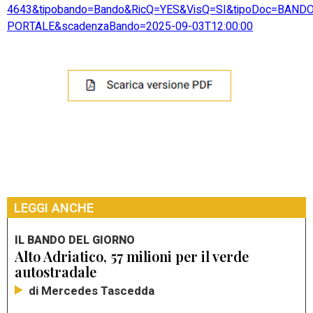
4643&tipobando=Bando&RicQ=YES&VisQ=SI&tipoDoc=BAN
PORTALE&scadenzaBando=2025-09-03T12:00:00
LEGGI ANCHE
IL BANDO DEL GIORNO
Alto Adriatico, 57 milioni per il verde
autostradale
di Mercedes Tascedda