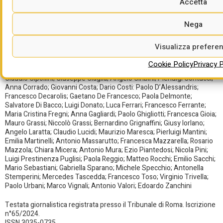
Accetta
INTERVISTE
GESTISCI COOKIE
Nega
INTERVENTI
REDAZIONE
Visualizza prefere
Collaborano: Giampiero Angelucci; Ernesto Alessandro Baragetti;
Lorenzo Bardelli; Mariagrazia Barletta; Lorenzo Bellicini; Paolo Biscaro;
Cookie Policy
Privacy P
Carlo Borgomeo; Enrico Campanelli; Ennio Cascetta; Gabriele Caruso;
Claudio Cipollini; Giuseppe Ciaglia; Angelo Ciribini; Pierluigi Contucci;
Anna Corrado; Giovanni Costa; Dario Costi: Paolo D’Alessandris;
Francesco Decarolis; Gaetano De Francesco; Paola Delmonte;
Salvatore Di Bacco; Luigi Donato; Luca Ferrari; Francesco Ferrante;
Maria Cristina Fregni; Anna Gagliardi; Paolo Ghigliotti; Francesca Gioia;
Mauro Grassi; Niccolò Grassi; Bernardino Grignaffini; Giusy Iorlano;
Angelo Laratta; Claudio Lucidi; Maurizio Maresca; Pierluigi Mantini;
Emilia Martinelli; Antonio Massarutto; Francesca Mazzarella; Rosario
Mazzola; Chiara Micera; Antonio Mura; Ezio Piantedosi; Nicola Pini;
Luigi Prestinenza Puglisi; Paola Reggio; Matteo Rocchi; Emilio Sacchi;
Mario Sebastiani; Gabriella Sparano; Michele Specchio; Antonella
Stemperini; Mercedes Tascedda; Francesco Toso; Virginio Trivella;
Paolo Urbani; Marco Vignali; Antonio Valori; Edoardo Zanchini
Testata giornalistica registrata presso il Tribunale di Roma. Iscrizione
n°65/2024.
ISSN 3035-0735