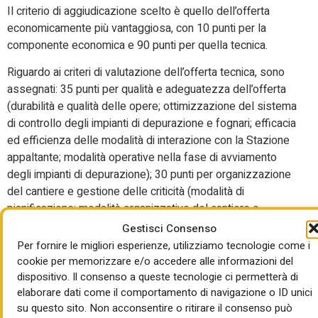
Il criterio di aggiudicazione scelto è quello dell’offerta
economicamente più vantaggiosa, con 10 punti per la
componente economica e 90 punti per quella tecnica.
Riguardo ai criteri di valutazione dell’offerta tecnica, sono
assegnati: 35 punti per qualità e adeguatezza dell’offerta
(durabilità e qualità delle opere; ottimizzazione del sistema
di controllo degli impianti di depurazione e fognari; efficacia
ed efficienza delle modalità di interazione con la Stazione
appaltante; modalità operative nella fase di avviamento
degli impianti di depurazione); 30 punti per organizzazione
del cantiere e gestione delle criticità (modalità di
pianificazione; modalità organizzative del cantiere e
gestione delle interferenze; soluzioni migliorative atte a
Gestisci Consenso
garantire condizioni di maggiore sicurezza del personale
Per fornire le migliori esperienze, utilizziamo tecnologie come i
rispetto al PSC); 18 punti per misure per la salvaguardia
cookie per memorizzare e/o accedere alle informazioni del
dell’ambiente (mitigazione dell’impatto ambientale in fase
dispositivo. Il consenso a queste tecnologie ci permetterà di
elaborare dati come il comportamento di navigazione o ID unici
di cantierizzazione; impiego di prodotti e forniture
su questo sito. Non acconsentire o ritirare il consenso può
provenienti da filiera corta, nel rispetto dei CAM); 7 punti