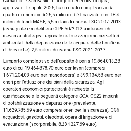
Camarelle e San Basile. Il progetto esecutivo in gara,
approvato il 7 aprile 2025, ha un costo complessivo da
quadro economico di 26,5 milioni ed è finanziato con: 18,4
milioni di fondi MASE; 5,6 milioni di risorse FSC 2007-2013
(assegnate con delibera CIPE 60/2012 a interventi di
rilevanza strategica regionale nel mezzogiorno nei settori
ambientali della depurazione delle acque e delle bonifiche
di discariche); 2,5 milioni di risorse FSC 2021-2027.
L’importo complessivo dell’appalto è pari a 19.864.013,28
euro di cui 19.464.878,70 euro per lavori (compresi
1.671.204,03 euro per manodopera) e 399.134,58 euro per
oneri per l’attuazione dei piani della sicurezza. Agli
operatori economici partecipanti è richiesta la
qualificazione alle seguenti categorie SOA: OS22 impianti
di potabilizzazione e depurazione (prevalente,
11.629.785,59 euro compresi oneri per la sicurezza); OG6
acquedotti, gasdotti, oleodotti, opere di irrigazione e di
evacuazione (scorporabile, 8.234.227,69 euro).