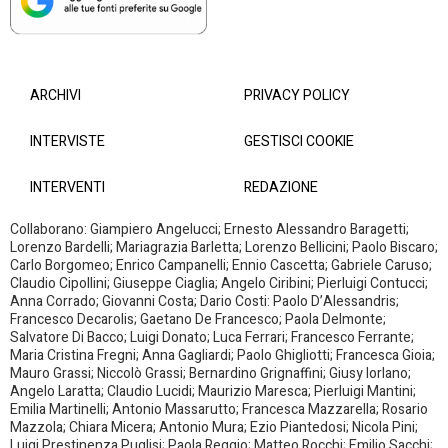
ARCHIVI
PRIVACY POLICY
INTERVISTE
GESTISCI COOKIE
INTERVENTI
REDAZIONE
Collaborano: Giampiero Angelucci; Ernesto Alessandro Baragetti;
Lorenzo Bardelli; Mariagrazia Barletta; Lorenzo Bellicini; Paolo Biscaro;
Carlo Borgomeo; Enrico Campanelli; Ennio Cascetta; Gabriele Caruso;
Claudio Cipollini; Giuseppe Ciaglia; Angelo Ciribini; Pierluigi Contucci;
Anna Corrado; Giovanni Costa; Dario Costi: Paolo D’Alessandris;
Francesco Decarolis; Gaetano De Francesco; Paola Delmonte;
Salvatore Di Bacco; Luigi Donato; Luca Ferrari; Francesco Ferrante;
Maria Cristina Fregni; Anna Gagliardi; Paolo Ghigliotti; Francesca Gioia;
Mauro Grassi; Niccolò Grassi; Bernardino Grignaffini; Giusy Iorlano;
Angelo Laratta; Claudio Lucidi; Maurizio Maresca; Pierluigi Mantini;
Emilia Martinelli; Antonio Massarutto; Francesca Mazzarella; Rosario
Mazzola; Chiara Micera; Antonio Mura; Ezio Piantedosi; Nicola Pini;
Luigi Prestinenza Puglisi; Paola Reggio; Matteo Rocchi; Emilio Sacchi;