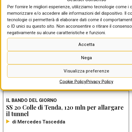
actionPath=/ExtStr2/do/FrontEnd/Bandi/open
Per fornire le migliori esperienze, utilizziamo tecnologie come i 
Procedura.action&currentFrame=7&codice=G00439
memorizzare e/o accedere alle informazioni del dispositivo. Il 
tecnologie ci permetterà di elaborare dati come il comportament
o ID unici su questo sito. Non acconsentire o ritirare il consenso
negativamente su alcune caratteristiche e funzioni.
Accetta
Nega
Visualizza preferenze
Cookie Policy
Privacy Policy
LEGGI ANCHE
IL BANDO DEL GIORNO
SS 20 Colle di Tenda, 120 mln per allargare
il tunnel
di Mercedes Tascedda