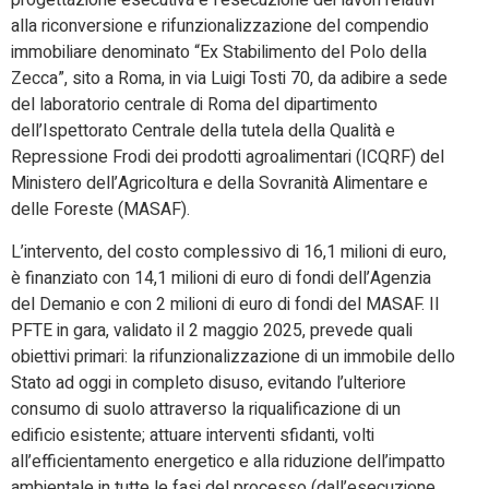
progettazione esecutiva e l’esecuzione dei lavori relativi
alla riconversione e rifunzionalizzazione del compendio
immobiliare denominato “Ex Stabilimento del Polo della
Zecca”, sito a Roma, in via Luigi Tosti 70, da adibire a sede
del laboratorio centrale di Roma del dipartimento
dell’Ispettorato Centrale della tutela della Qualità e
Repressione Frodi dei prodotti agroalimentari (ICQRF) del
Ministero dell’Agricoltura e della Sovranità Alimentare e
delle Foreste (MASAF).
L’intervento, del costo complessivo di 16,1 milioni di euro,
è finanziato con 14,1 milioni di euro di fondi dell’Agenzia
del Demanio e con 2 milioni di euro di fondi del MASAF. Il
PFTE in gara, validato il 2 maggio 2025, prevede quali
obiettivi primari: la rifunzionalizzazione di un immobile dello
Stato ad oggi in completo disuso, evitando l’ulteriore
consumo di suolo attraverso la riqualificazione di un
edificio esistente; attuare interventi sfidanti, volti
all’efficientamento energetico e alla riduzione dell’impatto
ambientale in tutte le fasi del processo (dall’esecuzione