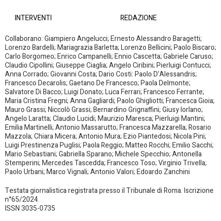
INTERVENTI
REDAZIONE
Collaborano: Giampiero Angelucci; Ernesto Alessandro Baragetti;
Lorenzo Bardelli; Mariagrazia Barletta; Lorenzo Bellicini; Paolo Biscaro;
Carlo Borgomeo; Enrico Campanelli; Ennio Cascetta; Gabriele Caruso;
Claudio Cipollini; Giuseppe Ciaglia; Angelo Ciribini; Pierluigi Contucci;
Anna Corrado; Giovanni Costa; Dario Costi: Paolo D’Alessandris;
Francesco Decarolis; Gaetano De Francesco; Paola Delmonte;
Salvatore Di Bacco; Luigi Donato; Luca Ferrari; Francesco Ferrante;
Maria Cristina Fregni; Anna Gagliardi; Paolo Ghigliotti; Francesca Gioia;
Mauro Grassi; Niccolò Grassi; Bernardino Grignaffini; Giusy Iorlano;
Angelo Laratta; Claudio Lucidi; Maurizio Maresca; Pierluigi Mantini;
Emilia Martinelli; Antonio Massarutto; Francesca Mazzarella; Rosario
Mazzola; Chiara Micera; Antonio Mura; Ezio Piantedosi; Nicola Pini;
Luigi Prestinenza Puglisi; Paola Reggio; Matteo Rocchi; Emilio Sacchi;
Mario Sebastiani; Gabriella Sparano; Michele Specchio; Antonella
Stemperini; Mercedes Tascedda; Francesco Toso; Virginio Trivella;
Paolo Urbani; Marco Vignali; Antonio Valori; Edoardo Zanchini
Testata giornalistica registrata presso il Tribunale di Roma. Iscrizione
n°65/2024.
ISSN 3035-0735