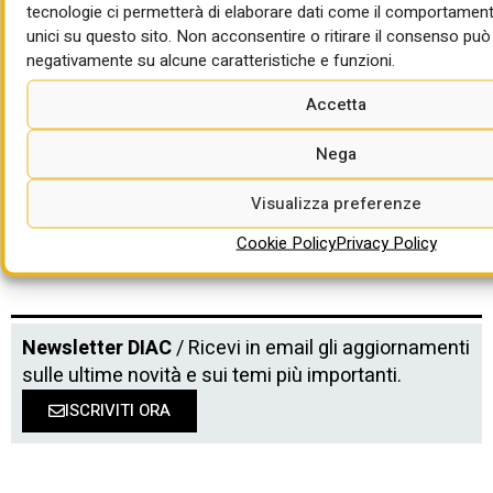
tecnologie ci permetterà di elaborare dati come il comportament
di Mercedes Tascedda
unici su questo sito. Non acconsentire o ritirare il consenso può 
negativamente su alcune caratteristiche e funzioni.
ONSAI CRESME-CNAPPC
Bandi SAI: metrò Firenze-Prato e
Accetta
termovalorizzatore di Gioia Tauro
Nega
di Red. Diac
Visualizza preferenze
Cookie Policy
Privacy Policy
Newsletter DIAC
/ Ricevi in email gli aggiornamenti
sulle ultime novità e sui temi più importanti.
ISCRIVITI ORA