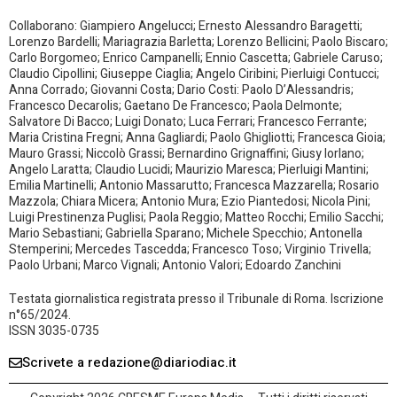
Collaborano: Giampiero Angelucci; Ernesto Alessandro Baragetti;
Lorenzo Bardelli; Mariagrazia Barletta; Lorenzo Bellicini; Paolo Biscaro;
Carlo Borgomeo; Enrico Campanelli; Ennio Cascetta; Gabriele Caruso;
Claudio Cipollini; Giuseppe Ciaglia; Angelo Ciribini; Pierluigi Contucci;
Anna Corrado; Giovanni Costa; Dario Costi: Paolo D’Alessandris;
Francesco Decarolis; Gaetano De Francesco; Paola Delmonte;
Salvatore Di Bacco; Luigi Donato; Luca Ferrari; Francesco Ferrante;
Maria Cristina Fregni; Anna Gagliardi; Paolo Ghigliotti; Francesca Gioia;
Mauro Grassi; Niccolò Grassi; Bernardino Grignaffini; Giusy Iorlano;
Angelo Laratta; Claudio Lucidi; Maurizio Maresca; Pierluigi Mantini;
Emilia Martinelli; Antonio Massarutto; Francesca Mazzarella; Rosario
Mazzola; Chiara Micera; Antonio Mura; Ezio Piantedosi; Nicola Pini;
Luigi Prestinenza Puglisi; Paola Reggio; Matteo Rocchi; Emilio Sacchi;
Mario Sebastiani; Gabriella Sparano; Michele Specchio; Antonella
Stemperini; Mercedes Tascedda; Francesco Toso; Virginio Trivella;
Paolo Urbani; Marco Vignali; Antonio Valori; Edoardo Zanchini
Testata giornalistica registrata presso il Tribunale di Roma. Iscrizione
n°65/2024.
ISSN 3035-0735
Scrivete a redazione@diariodiac.it