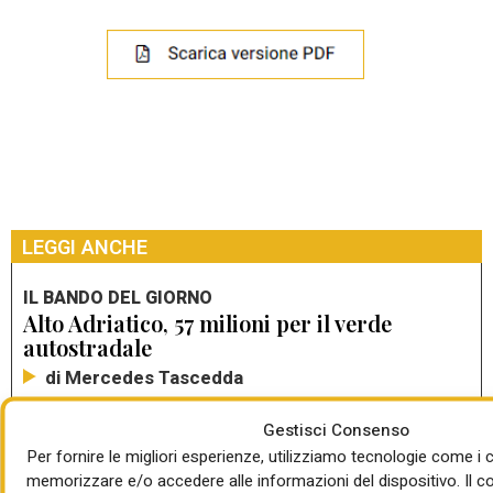
LEGGI ANCHE
IL BANDO DEL GIORNO
Alto Adriatico, 57 milioni per il verde
autostradale
di Mercedes Tascedda
Gestisci Consenso
IL BANDO DEL GIORNO
Per fornire le migliori esperienze, utilizziamo tecnologie come i 
Trieste, PPP da 316 mln per realizzare il
memorizzare e/o accedere alle informazioni del dispositivo. Il 
Molo VIII del porto