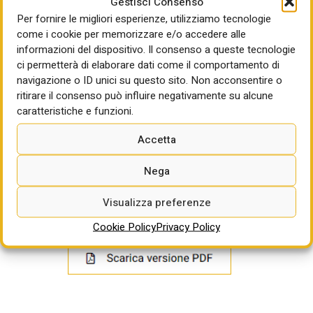
Gestisci Consenso
tutte le prestazioni previste dall’appalto sono fissati in
Per fornire le migliori esperienze, utilizziamo tecnologie
1.170 giorni dei quali 90 giorni per la progettazione
come i cookie per memorizzare e/o accedere alle
esecutiva e 1.080 giorni per l’esecuzione dei lavori che
informazioni del dispositivo. Il consenso a queste tecnologie
sarà suddivisa in 5 fasi: prima fase, intervento sui corpi M-
ci permetterà di elaborare dati come il comportamento di
H, 150 giorni; seconda fase, intervento sui corpi A-C, 210
navigazione o ID unici su questo sito. Non acconsentire o
giorni; terza fase, intervento sui corpi B-G, 180 giorni;
ritirare il consenso può influire negativamente su alcune
caratteristiche e funzioni.
quarta fase, intervento sui corpi I-ED, 150 giorni; quinta
fase, intervento sui corpi L-F, 150 giorni.
Accetta
Termine per la partecipazione:
16/06/2025 ore 09:00
Nega
Per approfondire:
https://app.albofornitori.it/alboeproc/albo_aspragusa
Visualizza preferenze
Cookie Policy
Privacy Policy