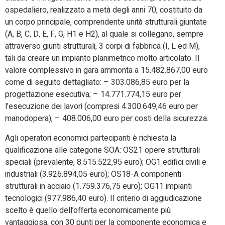
ospedaliero, realizzato a metà degli anni 70, costituito da
un corpo principale, comprendente unità strutturali giuntate
(A, B, C, D, E, F, G, H1 e H2), al quale si collegano, sempre
attraverso giunti strutturali, 3 corpi di fabbrica (I, L ed M),
tali da creare un impianto planimetrico molto articolato. Il
valore complessivo in gara ammonta a 15.482.867,00 euro
come di seguito dettagliato: – 303.086,85 euro per la
progettazione esecutiva; – 14.771.774,15 euro per
l’esecuzione dei lavori (compresi 4.300.649,46 euro per
manodopera); – 408.006,00 euro per costi della sicurezza.
Agli operatori economici partecipanti è richiesta la
qualificazione alle categorie SOA: OS21 opere strutturali
speciali (prevalente, 8.515.522,95 euro); OG1 edifici civili e
industriali (3.926.894,05 euro); OS18-A componenti
strutturali in acciaio (1.759.376,75 euro); OG11 impianti
tecnologici (977.986,40 euro). Il criterio di aggiudicazione
scelto è quello dell’offerta economicamente più
vantaggiosa, con 30 punti per la componente economica e