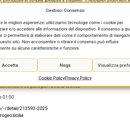
 Roosevelt in località Addaura a Palermo. Il progetto esecutivo i
 rappresenta il II stralcio del progetto di “Riqualificazione e
Gestisci Consenso
ilità ambientale e la salute dell’uomo” finanziato con 45 milioni di
one 1.1.1, del Programma Operativo Complementare (POC) Sicilia
re le migliori esperienze, utilizziamo tecnologie come i cookie per
re e/o accedere alle informazioni del dispositivo. Il consenso a q
e ci permetterà di elaborare dati come il comportamento di navigazi
anufatti del complesso Roosevelt (attuale sede di ARPA Sicilia)
questo sito. Non acconsentire o ritirare il consenso può influire
e diventerà la sede principale del Centro di Eccellenza. Il
ente su alcune caratteristiche e funzioni.
o ed interattivo, con l’obiettivo di rafforzare le capacità di ricerca
forzare la connettività digitale.
Accetta
Nega
Visualizza pref
i. Il valore stimato dell’appalto, come indicato nella gazzetta
Cookie Policy
Privacy Policy
o di aggiudicazione scelto è quello dell’offerta economicamente
onomica e 80 punti per l’offerta tecnica.
 01:00
ice/-/detail/213593-2025
rogeosicilia