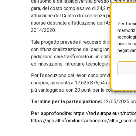
dell’uomo e della biodiversità presso il complesso
gara, del costo complessivo di 24,2 milioni di euro,
attuazione del Centro di eccellenza per la sostenib
risorse destinate all’attuazione dell’Asse 1, Azi
Per forni
2014/2020.
memorizza
tecnologi
Tale progetto prevede il recupero di immobili e m
unici su 
con rifunzionalizzazione del padiglione “Buozzi” ch
negativam
padiglione sarà trasformato in un edificio tecnologic
ed innovazione, introdurre tecnologie avanzate e raf
Per l’esecuzione dei lavori sono previsti 549 giorn
europea, ammonta a 17.625.876,54 euro. Il criteri
più vantaggiosa, con 20 punti per la componente ec
Termine per la partecipazione:
12/05/2025 ore
Per approfondire:
https://ted.europa.eu/it/not
https://app.albofornitori.it/alboeproc/albo_ucomid