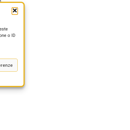
n
ueste
one o ID
erenze