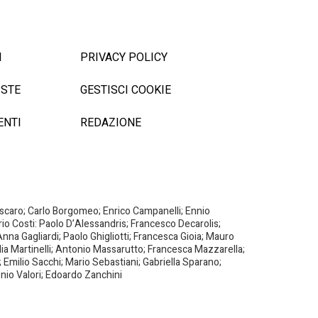
I
PRIVACY POLICY
ISTE
GESTISCI COOKIE
ENTI
REDAZIONE
Biscaro; Carlo Borgomeo; Enrico Campanelli; Ennio
ario Costi: Paolo D’Alessandris; Francesco Decarolis;
nna Gagliardi; Paolo Ghigliotti; Francesca Gioia; Mauro
milia Martinelli; Antonio Massarutto; Francesca Mazzarella;
 Emilio Sacchi; Mario Sebastiani; Gabriella Sparano;
nio Valori; Edoardo Zanchini