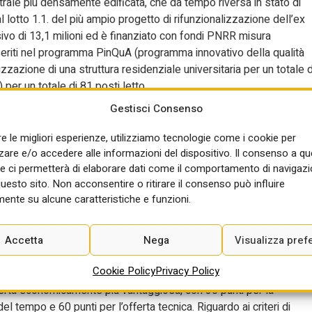
trale più densamente edificata, che da tempo riversa in stato di
l lotto 1.1. del più ampio progetto di rifunzionalizzazione dell’ex
vo di 13,1 milioni ed è finanziato con fondi PNRR misura
nseriti nel programma PinQuA (programma innovativo della qualità
lizzazione di una struttura residenziale universitaria per un totale d
 per un totale di 81 posti letto.
Gestisci Consenso
dattici (6 sale studio, 2 sale lettura e 1 sala riunioni) e ricreativi
pporto, gestionali e amministrativi (spazi per la preparazione e il
re le migliori esperienze, utilizziamo tecnologie come i cookie per
 spazi per l’accessibilità, servizi igienici comuni e vani tecnici.
re e/o accedere alle informazioni del dispositivo. Il consenso a q
euro, è composto da: – 9.177.511,24 euro per lavori (compresi
e ci permetterà di elaborare dati come il comportamento di navigazi
uro per oneri per la sicurezza. Agli operatori economici
questo sito. Non acconsentire o ritirare il consenso può influire
tegorie SOA OG2 restauro e manutenzione dei beni immobili
ente su alcune caratteristiche e funzioni.
, OG11 impianti tecnologici (scorporabile, 2.175.324,69 euro),
ione e per la distribuzione di energia elettrica in corrente
Accetta
Nega
Visualizza pref
nazione (scorporabile, 580.691,24 euro) e OS23 demolizioni di
Cookie Policy
Privacy Policy
offerta economicamente più vantaggiosa, con 30 punti per la
 tempo e 60 punti per l’offerta tecnica. Riguardo ai criteri di