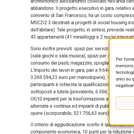
architettonico alessandrino collocato nell’area cen
abbandono. Il progetto esecutivo in gara, relativo a
convento di San Francesco, ha un costo complessi
M5C2I2.3 destinati ai progetti di social housing i
dell’abitare). Tale progetto, in sintesi, prevede rea
43 appartamenti (41 minialloggi e 2 nuclei integrati)
Sono inoltre previsti: spazi per servizi culturali e di
(sala giochi e sala musica); spazi per servizi di su
Per forni
consumo dei pasti, magazzini, spogliatoi e depositi);
memorizza
L’importo dei lavori in gara, pari a 9.644.496,45 
tecnologi
3.269.594,23 euro per manodopera); – 466.985,21 e
unici su 
partecipanti è richiesta la qualificazione alle ca
negativam
sottoposti a tutela (prevalente, 6.366.723,90 euro)
OG10 impianti per la trasformazione alta/media tens
alternata e continua ed impianti di pubblica illumi
opere (scorporabile, 521.756,63 euro).
Il criterio di aggiudicazione scelto è quello dell’
componente economica, 10 punti per la riduzione del