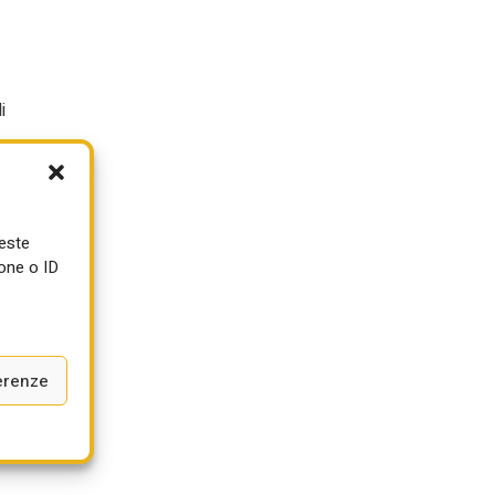
i
ueste
one o ID
erenze