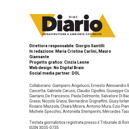
Direttore responsabile: Giorgio Santilli
In redazione: Maria Cristina Carlini, Mauro
Giansante
Progetto grafico: Cinzia Leone
Web design:
No Digital Brain
Social media partner:
DOL
Collaborano: Giampiero Angelucci; Ernesto Alessandro Bar
Cascetta; Gabriele Caruso; Claudio Cipollini; Giuseppe Ci
Gaetano De Francesco; Paola Delmonte; Salvatore Di Bacco
Grassi; Niccolò Grassi; Bernardino Grignaffini; Giusy Iorl
Rosario Mazzola; Chiara Micera; Antonio Mura; Ezio Piante
Michele Specchio; Antonella Stemperini; Mercedes Tasced
Testata giornalistica registrata presso il Tribunale di R
ISSN 3035-0735