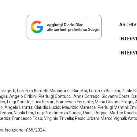
ARCHIV
INTERV
INTERV
agetti; Lorenzo Bardelli; Mariagrazia Barletta; Lorenzo Bellicini; Paolo 
aglia; Angelo Ciribini; Pierluigi Contucci; Anna Corrado; Giovanni Costa; D
; Luigi Donato; Luca Ferrari; Francesco Ferrante; Maria Cristina Fregni; A
ano; Angelo Laratta; Claudio Lucidi; Maurizio Maresca; Pierluigi Mantini; E
dosi; Nicola Pini; Luigi Prestinenza Puglisi; Paola Reggio; Matteo Rocchi;
da; Francesco Toso; Virginio Trivella; Paolo Urbani; Marco Vignali; Anto
oma. Iscrizione n°65/2024.