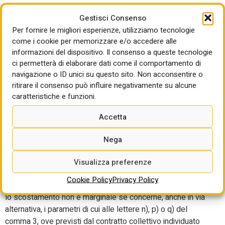
Non una grande norma, alla lettera, non una grande
Gestisci Consenso
rassicurazione, considerando che la Cassa edile è inclusa
Per fornire le migliori esperienze, utilizziamo tecnologie
ma non chiude ad altre soluzioni. Tuttavia, il riferimento alle
come i cookie per memorizzare e/o accedere alle
Casse edili, che non potrà essere ignorato dalle linee guida
informazioni del dispositivo. Il consenso a queste tecnologie
del ministro del Lavoro, era bastato per rassicurare. A
ci permetterà di elaborare dati come il comportamento di
condizione, però, che rispetto a questo parametro non
navigazione o ID unici su questo sito. Non acconsentire o
fossero ammesse flessibilità e possibilità di scostamento
ritirare il consenso può influire negativamente su alcune
che pure l’impianto normativo in linea generale ammette, se
caratteristiche e funzioni.
considerate “marginali” (dalla stazione appaltante, in
Accetta
assenza di una norma).
Ecco quindi che, a rafforzare la difesa degli istituti bilaterali,
Nega
era stata inserita un’altra norma, sempre all’articolo 4
dell’allegato I.01, ma stavolta al comma 6, che così
Visualizza preferenze
disponeva: “Fermo restando quanto previsto dal comma 5
Cookie Policy
Privacy Policy
(il decreto del ministro del Lavoro con le linee guida, ndr),
lo scostamento non è marginale se concerne, anche in via
alternativa, i parametri di cui alle lettere n), p) o q) del
comma 3, ove previsti dal contratto collettivo individuato