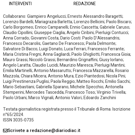
INTERVENTI
REDAZIONE
Collaborano: Giampiero Angelucci; Ernesto Alessandro Baragetti;
Lorenzo Bardelli; Mariagrazia Barletta; Lorenzo Bellicini; Paolo Biscaro;
Carlo Borgomeo; Enrico Campanelli; Ennio Cascetta; Gabriele Caruso;
Claudio Cipollini; Giuseppe Ciaglia; Angelo Ciribini; Pierluigi Contucci;
Anna Corrado; Giovanni Costa; Dario Costi: Paolo D’Alessandris;
Francesco Decarolis; Gaetano De Francesco; Paola Delmonte;
Salvatore Di Bacco; Luigi Donato; Luca Ferrari; Francesco Ferrante;
Maria Cristina Fregni; Anna Gagliardi; Paolo Ghigliotti; Francesca Gioia;
Mauro Grassi; Niccolò Grassi; Bernardino Grignaffini; Giusy Iorlano;
Angelo Laratta; Claudio Lucidi; Maurizio Maresca; Pierluigi Mantini;
Emilia Martinelli; Antonio Massarutto; Francesca Mazzarella; Rosario
Mazzola; Chiara Micera; Antonio Mura; Ezio Piantedosi; Nicola Pini;
Luigi Prestinenza Puglisi; Paola Reggio; Matteo Rocchi; Emilio Sacchi;
Mario Sebastiani; Gabriella Sparano; Michele Specchio; Antonella
Stemperini; Mercedes Tascedda; Francesco Toso; Virginio Trivella;
Paolo Urbani; Marco Vignali; Antonio Valori; Edoardo Zanchini
Testata giornalistica registrata presso il Tribunale di Roma. Iscrizione
n°65/2024.
ISSN 3035-0735
Scrivete a redazione@diariodiac.it