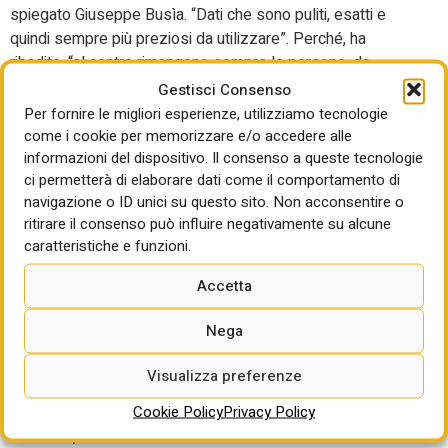
spiegato Giuseppe Busìa. “Dati che sono puliti, esatti e
quindi sempre più preziosi da utilizzare”. Perché, ha
ribadito, “al centro rimangono sempre le persone, da
tutelare. Ma gli algoritmi vanno avanti e questa è anzitutto
Gestisci Consenso
una sfida culturale”.
Per fornire le migliori esperienze, utilizziamo tecnologie
come i cookie per memorizzare e/o accedere alle
Da qui, ulteriori sette lezioni finali. “Occorre parlare al
informazioni del dispositivo. Il consenso a queste tecnologie
plurale di intelligenze artificiali, perché ci sono tanti
ci permetterà di elaborare dati come il comportamento di
algoritmi”, ha spiegato. Due: Servono dati esatti da fornire.
navigazione o ID unici su questo sito. Non acconsentire o
Tre: la sperimentazione non finisce mai. Quattro: “Non
ritirare il consenso può influire negativamente su alcune
bisogna delegare a fornitori esterni, occorre istruire le
caratteristiche e funzioni.
amministrazioni” nell’uso di queste tecnologie e del
Accetta
digitale. Poi, c’è il tasto valoriale da preservare, ed è per
Busìa un “problema tecnico e politico”. Che, magari, verrà
Nega
affrontato in Europa visto che “ora siamo nella fase
ascendente delle direttive comunitarie. Dobbiamo guardare
Visualizza preferenze
all’Ue.” Il tutto, però, mantenendo la collaborazione: “è il
Cookie Policy
Privacy Policy
vero fil rouge per governare la digitalizzazione”. Altre vie,
insomma, non sembrano esserci.