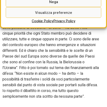
sull’uso dei Fondi di
Nega
coesione
Visualizza preferenze
Cookie Policy
Privacy Policy
Fitto è poi tornato a spiegare la sua riforma dei fondi e
delle politiche di coesione. “Ci sono – ha detto Fitto –
cinque priorità che ogni Stato membro può decidere di
utilizzare, tutte e cinque oppure in parte. Ci sono delle aree
del contesto europeo che hanno emergenze e situazioni
differenti. Ed è chiaro che la sensibilità e le scelte di un
Paese del sud Europa sono diverse da quelle dei Paesi
che sono al confine con la Russia, la Bielorussia o
l’Ucraina”. Fitto è poi tornato sul tema dei finanziamenti alla
difesa: “Non esiste in alcun modo – ha detto – la
possibilità di trasferire i soldi da voci particolarmente
sensibili dal punto di vista sociale per portarli sulla difesa.
Io rispetto il dibattito in corso, ma tutto questo
semplicemente non sta scritto da nessuna parte”.