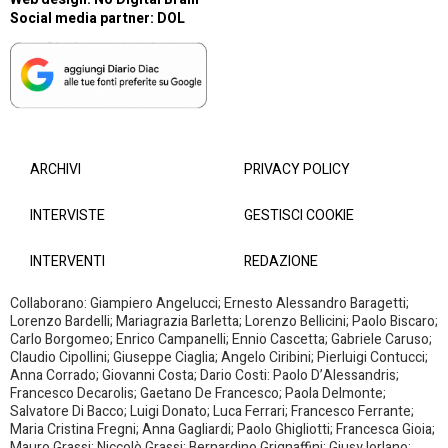
Social media partner:
DOL
ARCHIVI
PRIVACY POLICY
INTERVISTE
GESTISCI COOKIE
INTERVENTI
REDAZIONE
Collaborano: Giampiero Angelucci; Ernesto Alessandro Baragetti;
Lorenzo Bardelli; Mariagrazia Barletta; Lorenzo Bellicini; Paolo Biscaro;
Carlo Borgomeo; Enrico Campanelli; Ennio Cascetta; Gabriele Caruso;
Claudio Cipollini; Giuseppe Ciaglia; Angelo Ciribini; Pierluigi Contucci;
Anna Corrado; Giovanni Costa; Dario Costi: Paolo D’Alessandris;
Francesco Decarolis; Gaetano De Francesco; Paola Delmonte;
Salvatore Di Bacco; Luigi Donato; Luca Ferrari; Francesco Ferrante;
Maria Cristina Fregni; Anna Gagliardi; Paolo Ghigliotti; Francesca Gioia;
Mauro Grassi; Niccolò Grassi; Bernardino Grignaffini; Giusy Iorlano;