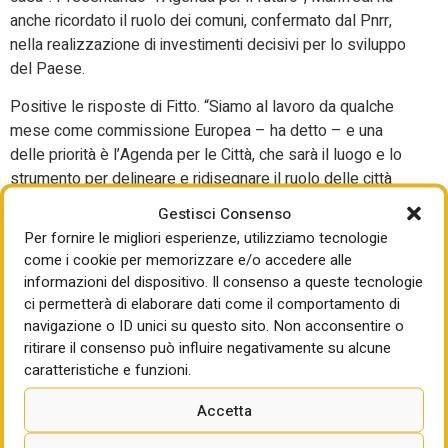
anche ricordato il ruolo dei comuni, confermato dal Pnrr,
nella realizzazione di investimenti decisivi per lo sviluppo
del Paese.
Positive le risposte di Fitto. “Siamo al lavoro da qualche
mese come commissione Europea – ha detto – e una
delle priorità è l’Agenda per le Città, che sarà il luogo e lo
strumento per delineare e ridisegnare il ruolo delle città
tenendo conto del fatto che hanno un ruolo decisivo, su
Gestisci Consenso
temi come la competitività, la casa, le infrastrutture. Su
Per fornire le migliori esperienze, utilizziamo tecnologie
questo bisognerà lavorare insieme”. A fine incontro, Fitto
come i cookie per memorizzare e/o accedere alle
ha detto che “quello di oggi è stato un momento di
informazioni del dispositivo. Il consenso a queste tecnologie
confronto molto positivo, un’utile occasione anche per
ci permetterà di elaborare dati come il comportamento di
ascoltare suggerimenti importanti per il lavoro che
navigazione o ID unici su questo sito. Non acconsentire o
metteremo in campo nei prossimi mesi e che mi auguro di
ritirare il consenso può influire negativamente su alcune
caratteristiche e funzioni.
concludere entro l’anno”.
Fitto: ogni Stato deciderà
Accetta