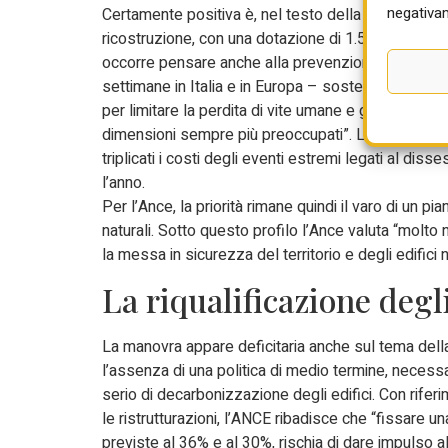
negativam
Certamente positiva è, nel testo della manovra, l’is
ricostruzione, con una dotazione di 1.500 milioni d
occorre pensare anche alla prevenzione, che purtro
settimane in Italia e in Europa – sostengono i cost
per limitare la perdita di vite umane e gli ingenti 
dimensioni sempre più preoccupati”. L’ultimo Rap
triplicati i costi degli eventi estremi legati al disse
l’anno.
Per l’Ance, la priorità rimane quindi il varo di un p
naturali. Sotto questo profilo l’Ance valuta “molto ne
la messa in sicurezza del territorio e degli edifici n
La riqualificazione degli 
La manovra appare deficitaria anche sul tema della 
l’assenza di una politica di medio termine, necessar
serio di decarbonizzazione degli edifici. Con rifer
le ristrutturazioni, l’ANCE ribadisce che “fissare 
previste al 36% e al 30%, rischia di dare impulso a