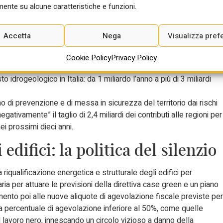
ente su alcune caratteristiche e funzioni.
tituzione di un fondo destinato al finanziamento degli interventi d
i euro per l’anno 2027 e 1.300 milioni di euro annui dal 2028. Ma
ppo risulta assente nella manovra. “Gli eventi delle ultime
Accetta
Nega
Visualizza pref
ruttori – dimostrano l’urgenza di avviare un piano di prevenzione
danni economici provocati da eventi naturali dalla frequenza e dalle
Cookie Policy
Privacy Policy
porto Ance-Cresme evidenzia che nell’ultimo decennio sono
sto idrogeologico in Italia: da 1 miliardo l’anno a più di 3 miliardi
iano di prevenzione e di messa in sicurezza del territorio dai rischi
gativamente” il taglio di 2,4 miliardi dei contributi alle regioni per
ei prossimi dieci anni.
edifici: la politica del silenzio
riqualificazione energetica e strutturale degli edifici per
ia per attuare le previsioni della direttiva case green e un piano
imento poi alle nuove aliquote di agevolazione fiscale previste per
una percentuale di agevolazione inferiore al 50%, come quelle
l lavoro nero, innescando un circolo vizioso a danno della