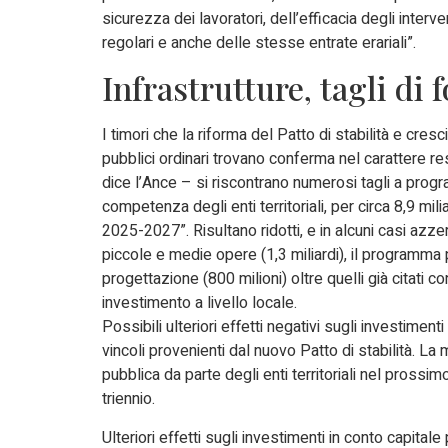
sicurezza dei lavoratori, dell’efficacia degli interve
regolari e anche delle stesse entrate erariali”.
Infrastrutture, tagli di f
I timori che la riforma del Patto di stabilità e cr
pubblici ordinari trovano conferma nel carattere res
dice l’Ance – si riscontrano numerosi tagli a progr
competenza degli enti territoriali, per circa 8,9 mili
2025-2027”. Risultano ridotti, e in alcuni casi azzerat
piccole e medie opere (1,3 miliardi), il programma p
progettazione (800 milioni) oltre quelli già citati co
investimento a livello locale.
Possibili ulteriori effetti negativi sugli investiment
vincoli provenienti dal nuovo Patto di stabilità. La
pubblica da parte degli enti territoriali nel prossim
triennio.
Ulteriori effetti sugli investimenti in conto capital