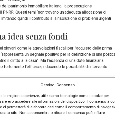
ne del patrimonio immobiliare italiano, la prosecuzione
il PNRR. Questi temi “non trovano un’adeguata allocazione di
limitando quindi il contributo alla risoluzione di problemi urgenti
ona idea senza fondi
ai giovani come le agevolazioni fiscali per l’acquisto della prima
 “rappresenta un segnale positivo per la definizione di una politic
ire il diritto alla casa”. Ma l’assenza di una dote finanziaria
ne fortemente l’efficacia, riducendo le possibilità di intervento
ico-privato per la riqualificazione di parti degradate delle città
Gestisci Consenso
ane con la realizzazione di opere di pubblica utilità.
 territorio: male i tagli alle
re le migliori esperienze, utilizziamo tecnologie come i cookie per
re e/o accedere alle informazioni del dispositivo. Il consenso a q
e ci permetterà di elaborare dati come il comportamento di navigazi
questo sito. Non acconsentire o ritirare il consenso può influire