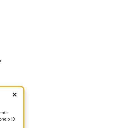
a
ueste
one o ID