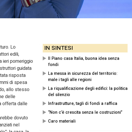
turo. Lo
IN SINTESI
ori edili,
Il Piano casa Italia, buona idea senza
ta ieri pomeriggio
fondi
truttori guidata
La messa in sicurezza del territorio:
tata risposta
male i tagli alle regioni
rammi di spesa
La riqualificazione degli edifici: la politica
do, allo stesso
del silenzio
ne delle
à offerta dalle
Infrastrutture, tagli di fondi a raffica
“Non c’è crescita senza le costruzioni”
 sarebbe dovuto
Caro materiali
anziati nel
e”: la casa, la