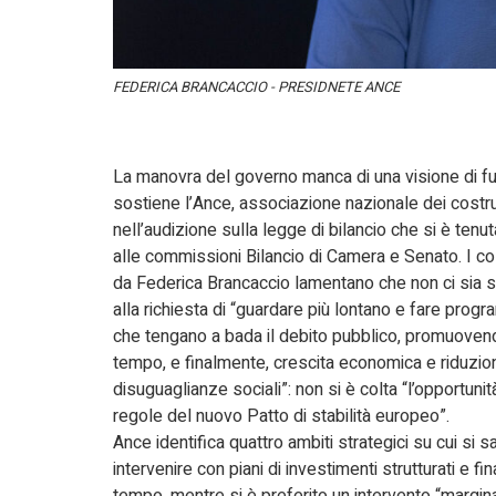
FEDERICA BRANCACCIO - PRESIDNETE ANCE
La manovra del governo manca di una visione di fu
sostiene l’Ance, associazione nazionale dei costrutt
nell’audizione sulla legge di bilancio che si è tenu
alle commissioni Bilancio di Camera e Senato. I cos
da Federica Brancaccio lamentano che non ci sia s
alla richiesta di “guardare più lontano e fare prog
che tengano a bada il debito pubblico, promuoven
tempo, e finalmente, crescita economica e riduzio
disuguaglianze sociali”: non si è colta “l’opportunit
regole del nuovo Patto di stabilità europeo”.
Ance identifica quattro ambiti strategici su cui si
intervenire con piani di investimenti strutturati e fin
tempo, mentre si è preferito un intervento “marginal