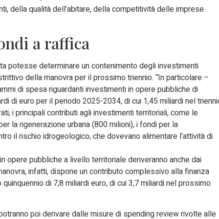
nti, della qualità dell’abitare, della competitività delle imprese
ondi a raffica
escita potesse determinare un contenimento degli investimenti
trittivo della manovra per il prossimo triennio. “In particolare –
ammi di spesa riguardanti investimenti in opere pubbliche di
ardi di euro per il periodo 2025-2034, di cui 1,45 miliardi nel trienni
i, i principali contributi agli investimenti territoriali, come le
er la rigenerazione urbana (800 milioni), i fondi per la
ntro il rischio idrogeologico, che dovevano alimentare l’attività di
i in opere pubbliche a livello territoriale deriveranno anche dai
 manovra, infatti, dispone un contributo complessivo alla finanza
o quinquennio di 7,8 miliardi euro, di cui 3,7 miliardi nel prossimo
e potranno poi derivare dalle misure di spending review rivolte alle