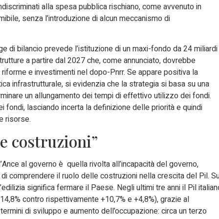
indiscriminati alla spesa pubblica rischiano, come avvenuto in
mibile, senza l’introduzione di alcun meccanismo di
ge di bilancio prevede l’istituzione di un maxi-fondo da 24 miliardi
astrutture a partire dal 2027 che, come annunciato, dovrebbe
 riforme e investimenti nel dopo-Pnrr. Se appare positiva la
tica infrastrutturale, si evidenzia che la strategia si basa su una
minare un allungamento dei tempi di effettivo utilizzo dei fondi.
ei fondi, lasciando incerta la definizione delle priorità e quindi
e risorse.
le costruzioni”
ll’Ance al governo è quella rivolta all’incapacità del governo,
di comprendere il ruolo delle costruzioni nella crescita del Pil. S
ilizia significa fermare il Paese. Negli ultimi tre anni il Pil italian
+14,8% contro rispettivamente +10,7% e +4,8%), grazie al
n termini di sviluppo e aumento dell’occupazione: circa un terzo