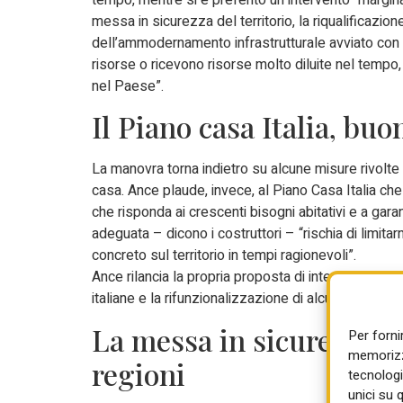
messa in sicurezza del territorio, la riqualificazio
dell’ammodernamento infrastrutturale avviato con 
risorse o ricevono risorse molto diluite nel tempo, 
nel Paese”.
Il Piano casa Italia, bu
La manovra torna indietro su alcune misure rivolte 
casa. Ance plaude, invece, al Piano Casa Italia che
che risponda ai crescenti bisogni abitativi e a garant
adeguata – dicono i costruttori – “rischia di limitar
concreto sul territorio in tempi ragionevoli”.
Ance rilancia la propria proposta di intervento pubbl
italiane e la rifunzionalizzazione di alcune zone urb
La messa in sicurezza del
Per forni
memorizza
regioni
tecnologi
unici su 