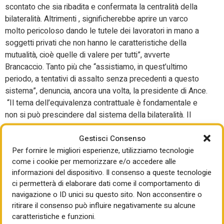
scontato che sia ribadita e confermata la centralità della
bilateralità. Altrimenti , significherebbe aprire un varco
molto pericoloso dando le tutele dei lavoratori in mano a
soggetti privati che non hanno le caratteristiche della
mutualità, cioè quelle di valere per tutti”, avverte
Brancaccio. Tanto più che “assistiamo, in quest’ultimo
periodo, a tentativi di assalto senza precedenti a questo
sistema”, denuncia, ancora una volta, la presidente di Ance.
“Il tema dell’equivalenza contrattuale è fondamentale e
non si può prescindere dal sistema della bilateralità. Il
ministro del Lavoro Calderone ha sempre rassicurato su
Gestisci Consenso
questo e, se nel decreto del ministero non ci dovesse
Per fornire le migliori esperienze, utilizziamo tecnologie
essere questa riconferma, è come se smentisse se
come i cookie per memorizzare e/o accedere alle
stesso. Non ci deve essere alcun dubbio”.
informazioni del dispositivo. Il consenso a queste tecnologie
Levata di scudi a difesa delle casse edili anche dal mondo
ci permetterà di elaborare dati come il comportamento di
delle cooperative. “È stata una vera e propria sorpresa
navigazione o ID unici su questo sito. Non acconsentire o
ritirare il consenso può influire negativamente su alcune
scoprire dal testo del Decreto correttivo pubblicato sulla
caratteristiche e funzioni.
Gazzetta ufficiale la scomparsa delle Casse Edili dai criteri