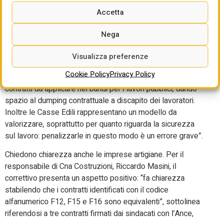
che definiscono l’equivalenza di un CCNL rispetto a quello
Accetta
di riferimento da individuare nei bandi di gara”, dichiara
Andrea Laguardia, vicepresidente vicario di Legacoop
Nega
Produzione e Servizi. “Non è l’unico errore contenuto nel
testo. Serve – chiede – un ulteriore intervento urgente di
Visualizza preferenze
modifica, altrimenti non possiamo che considerare
Cookie Policy
Privacy Policy
intenzionale la decisione di rendere più libera la scelta dei
contratti da applicare nei bandi per i lavori pubblici, dando
spazio al dumping contrattuale a discapito dei lavoratori.
Inoltre le Casse Edili rappresentano un modello da
valorizzare, soprattutto per quanto riguarda la sicurezza
sul lavoro: penalizzarle in questo modo è un errore grave”.
Chiedono chiarezza anche le imprese artigiane. Per il
responsabile di Cna Costruzioni, Riccardo Masini, il
correttivo presenta un aspetto positivo: “fa chiarezza
stabilendo che i contratti identificati con il codice
alfanumerico F12, F15 e F16 sono equivalenti”, sottolinea
riferendosi a tre contratti firmati dai sindacati con l’Ance,