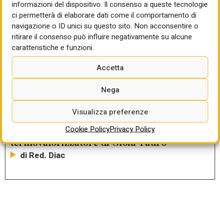
informazioni del dispositivo. Il consenso a queste tecnologie
Alto Adriatico, 57 milioni per il verde
ci permetterà di elaborare dati come il comportamento di
autostradale
navigazione o ID unici su questo sito. Non acconsentire o
di Mercedes Tascedda
ritirare il consenso può influire negativamente su alcune
caratteristiche e funzioni.
IL BANDO DEL GIORNO
Accetta
Trieste, PPP da 316 mln per realizzare il
Molo VIII del porto
Nega
di Mercedes Tascedda
Visualizza preferenze
ONSAI CRESME-CNAPPC
Cookie Policy
Privacy Policy
Bandi SAI: metrò Firenze-Prato e
termovalorizzatore di Gioia Tauro
di Red. Diac