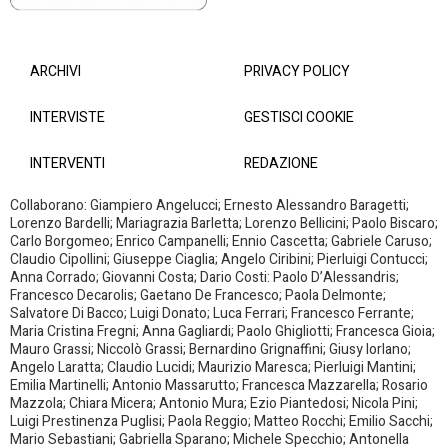
ARCHIVI
PRIVACY POLICY
INTERVISTE
GESTISCI COOKIE
INTERVENTI
REDAZIONE
Collaborano: Giampiero Angelucci; Ernesto Alessandro Baragetti;
Lorenzo Bardelli; Mariagrazia Barletta; Lorenzo Bellicini; Paolo Biscaro;
Carlo Borgomeo; Enrico Campanelli; Ennio Cascetta; Gabriele Caruso;
Claudio Cipollini; Giuseppe Ciaglia; Angelo Ciribini; Pierluigi Contucci;
Anna Corrado; Giovanni Costa; Dario Costi: Paolo D’Alessandris;
Francesco Decarolis; Gaetano De Francesco; Paola Delmonte;
Salvatore Di Bacco; Luigi Donato; Luca Ferrari; Francesco Ferrante;
Maria Cristina Fregni; Anna Gagliardi; Paolo Ghigliotti; Francesca Gioia;
Mauro Grassi; Niccolò Grassi; Bernardino Grignaffini; Giusy Iorlano;
Angelo Laratta; Claudio Lucidi; Maurizio Maresca; Pierluigi Mantini;
Emilia Martinelli; Antonio Massarutto; Francesca Mazzarella; Rosario
Mazzola; Chiara Micera; Antonio Mura; Ezio Piantedosi; Nicola Pini;
Luigi Prestinenza Puglisi; Paola Reggio; Matteo Rocchi; Emilio Sacchi;
Mario Sebastiani; Gabriella Sparano; Michele Specchio; Antonella