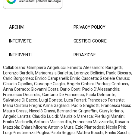
ARCHIVI
PRIVACY POLICY
INTERVISTE
GESTISCI COOKIE
INTERVENTI
REDAZIONE
Collaborano: Giampiero Angelucci; Ernesto Alessandro Baragetti;
Lorenzo Bardelli; Mariagrazia Barletta; Lorenzo Bellicini; Paolo Biscaro;
Carlo Borgomeo; Enrico Campanelli; Ennio Cascetta; Gabriele Caruso;
Claudio Cipollini; Giuseppe Ciaglia; Angelo Ciribini; Pierluigi Contucci;
Anna Corrado; Giovanni Costa; Dario Costi: Paolo D’Alessandris;
Francesco Decarolis; Gaetano De Francesco; Paola Delmonte;
Salvatore Di Bacco; Luigi Donato; Luca Ferrari; Francesco Ferrante;
Maria Cristina Fregni; Anna Gagliardi; Paolo Ghigliotti; Francesca Gioia;
Mauro Grassi; Niccolò Grassi; Bernardino Grignaffini; Giusy Iorlano;
Angelo Laratta; Claudio Lucidi; Maurizio Maresca; Pierluigi Mantini;
Emilia Martinelli; Antonio Massarutto; Francesca Mazzarella; Rosario
Mazzola; Chiara Micera; Antonio Mura; Ezio Piantedosi; Nicola Pini;
Luigi Prestinenza Puglisi; Paola Reggio; Matteo Rocchi; Emilio Sacchi;