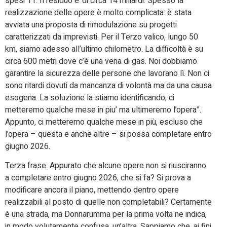
spesi 11. Il residuo e’ di circa 14 miliardi. Spesso la
realizzazione delle opere è molto complicata: è stata
avviata una proposta di rimodulazione su progetti
caratterizzati da imprevisti. Per il Terzo valico, lungo 50
km, siamo adesso all’ultimo chilometro. La difficoltà è su
circa 600 metri dove c’è una vena di gas. Noi dobbiamo
garantire la sicurezza delle persone che lavorano lì. Non ci
sono ritardi dovuti da mancanza di volontà ma da una causa
esogena. La soluzione la stiamo identificando, ci
metteremo qualche mese in piu’ ma ultimeremo l’opera”.
Appunto, ci metteremo qualche mese in più, escluso che
l’opera – questa e anche altre – si possa completare entro
giugno 2026.
Terza frase. Appurato che alcune opere non si riusciranno
a completare entro giugno 2026, che si fa? Si prova a
modificare ancora il piano, mettendo dentro opere
realizzabili al posto di quelle non completabili? Certamente
è una strada, ma Donnarumma per la prima volta ne indica,
in modo volutamente confusa, un’altra. Sappiamo che, ai fini