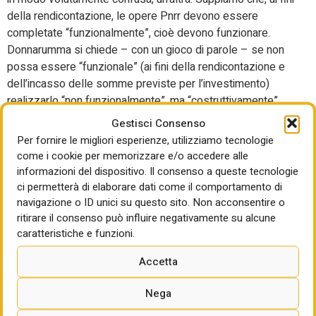
della rendicontazione, le opere Pnrr devono essere
completate “funzionalmente”, cioè devono funzionare.
Donnarumma si chiede – con un gioco di parole – se non
possa essere “funzionale” (ai fini della rendicontazione e
dell’incasso delle somme previste per l’investimento)
realizzarlo “non funzionalmente”, ma “costruttivamente”.
Cioè che si possa adottare un criterio – su cui
Gestisci Consenso
effettivamente il governo italiano sta trattando con la
Per fornire le migliori esperienze, utilizziamo tecnologie
commissione Ue – per pagare la rata anche per stralci
come i cookie per memorizzare e/o accedere alle
costruttivi e non solo funzionali. L’esempio che si fa nella
informazioni del dispositivo. Il consenso a queste tecnologie
trattativa riguarda proprio la realizzazione di una galleria.
ci permetterà di elaborare dati come il comportamento di
navigazione o ID unici su questo sito. Non acconsentire o
Se ho realizzato un’opera come una galleria o un pezzo di
ritirare il consenso può influire negativamente su alcune
galleria e mi manca qualcosa per completare l’opera,
caratteristiche e funzioni.
posso essere pagato per il pezzo che ho realizzato?
Accetta
Quarta frase. L’ultima frase di Donnarumma considera
l’evenienza più negativa: che non si riescano a completare
Nega
alcune opere e che, per questo, la commissione Ue non ce
le paghi. “Abbiamo solo 14 miliardi dal Pnrr su 100 miliardi