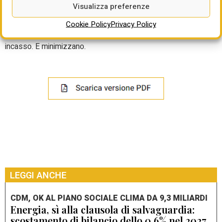
Visualizza preferenze
totali e 84 da altre fonti finanziarie: il mancato apporto
finanziario dal Pnrr difficilmente ci farà fallire”. Le Fs non
Cookie Policy
Privacy Policy
escludono più neanche l’ipotesi estrema del mancato
incasso. E minimizzano.
LEGGI ANCHE
CDM, OK AL PIANO SOCIALE CLIMA DA 9,3 MILIARDI
Energia, sì alla clausola di salvaguardia:
scostamento di bilancio dello 0,6% nel 2027