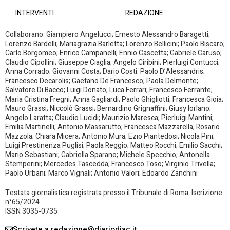
INTERVENTI
REDAZIONE
Collaborano: Giampiero Angelucci; Ernesto Alessandro Baragetti;
Lorenzo Bardelli; Mariagrazia Barletta; Lorenzo Bellicini; Paolo Biscaro;
Carlo Borgomeo; Enrico Campanelli; Ennio Cascetta; Gabriele Caruso;
Claudio Cipollini; Giuseppe Ciaglia; Angelo Ciribini; Pierluigi Contucci;
Anna Corrado; Giovanni Costa; Dario Costi: Paolo D’Alessandris;
Francesco Decarolis; Gaetano De Francesco; Paola Delmonte;
Salvatore Di Bacco; Luigi Donato; Luca Ferrari; Francesco Ferrante;
Maria Cristina Fregni; Anna Gagliardi; Paolo Ghigliotti; Francesca Gioia;
Mauro Grassi; Niccolò Grassi; Bernardino Grignaffini; Giusy Iorlano;
Angelo Laratta; Claudio Lucidi; Maurizio Maresca; Pierluigi Mantini;
Emilia Martinelli; Antonio Massarutto; Francesca Mazzarella; Rosario
Mazzola; Chiara Micera; Antonio Mura; Ezio Piantedosi; Nicola Pini;
Luigi Prestinenza Puglisi; Paola Reggio; Matteo Rocchi; Emilio Sacchi;
Mario Sebastiani; Gabriella Sparano; Michele Specchio; Antonella
Stemperini; Mercedes Tascedda; Francesco Toso; Virginio Trivella;
Paolo Urbani; Marco Vignali; Antonio Valori; Edoardo Zanchini
Testata giornalistica registrata presso il Tribunale di Roma. Iscrizione
n°65/2024.
ISSN 3035-0735
Scrivete a redazione@diariodiac.it