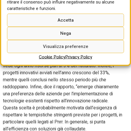
ritirare il consenso può influire negativamente su alcune
più strategico tanto che si assiste ad una progressiva
caratteristiche e funzioni.
internalizzazione della funzione. Quanto, per esempio, alle
strutture il rapporto registra una crescita al 65% delle
Accetta
aziende, contro il 63% del 2022. Parallelamente, si registra
un calo nelle collaborazioni esterne che passano dal 79%,
Nega
nel 2022 al 76% nel 2023. Ugualmente diminuiscono anche
le collaborazioni con università e centri di ricerca, presenti
Visualizza preferenze
nel 78% delle imprese nel 2023, rispetto all’87% nel 2022.
Cookie Policy
Privacy Policy
In termini di investimenti, annualmente il comparto R&S
vede ogni anno risorse pari al 3% del fatturato. Inoltre, i
progetti innovativi avviati nell’anno crescono del 33%,
mentre quelli conclusi nello stesso periodo più che
raddoppiano. Infine, dice il rapporto, “emerge chiaramente
una preferenza delle aziende per l’implementazione di
tecnologie esistenti rispetto all’innovazione radicale.
Questa scelta è probabilmente motivata dall’esigenza di
rispettare le tempistiche stringenti previste per i progetti, in
particolare quelli legati al Pnrr. In generale, si punta
all’efficienza con soluzioni già collaudate.