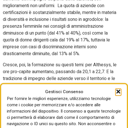
miglioramenti non uniformi. La quota di aziende con
certificazioni è sostanzialmente stabile, mentre in materia
di diversità e inclusione i risultati sono in agrodolce: la
presenza femminile nei consigli di amministrazione
diminuisce di un punto (dal 41% al 40%), così come la
quota di donne dirigenti cala dal 19% al 17%, tuttavia le
imprese con casi di discriminazione interni sono
drasticamente diminuite, dal 13% al 5%.
Cresce, poi, la formazione su questi temi: per Althesys, le
ore pro-capite aumentano, passando da 20,1 a 22,7. E la
tradizione di impegno delle aziende verso il territorio e le
comunità si concretizza anche attraverso iniziative e
Gestisci Consenso
progetti nelle scuole. Si stima che, complessivamente, tali
Per fornire le migliori esperienze, utilizziamo tecnologie
attività raggiungano ogni anno 500.000 studenti, con
come i cookie per memorizzare e/o accedere alle
investimenti pari a 20,6 milioni di euro e l’impiego di 700
informazioni del dispositivo. Il consenso a queste tecnologie
dipendenti aziendali.
ci permetterà di elaborare dati come il comportamento di
Il fattore Ricerca e Sviluppo nelle aziende, poi, è sempre
navigazione o ID unici su questo sito. Non acconsentire o