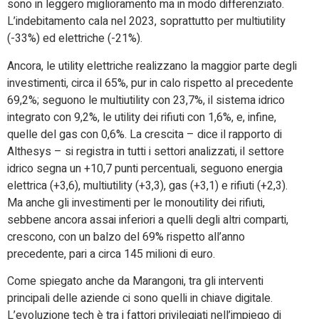
sono in leggero miglioramento ma in modo differenziato.
L’indebitamento cala nel 2023, soprattutto per multiutility
(-33%) ed elettriche (-21%).
Ancora, le utility elettriche realizzano la maggior parte degli
investimenti, circa il 65%, pur in calo rispetto al precedente
69,2%; seguono le multiutility con 23,7%, il sistema idrico
integrato con 9,2%, le utility dei rifiuti con 1,6%, e, infine,
quelle del gas con 0,6%. La crescita – dice il rapporto di
Althesys – si registra in tutti i settori analizzati, il settore
idrico segna un +10,7 punti percentuali, seguono energia
elettrica (+3,6), multiutility (+3,3), gas (+3,1) e rifiuti (+2,3).
Ma anche gli investimenti per le monoutility dei rifiuti,
sebbene ancora assai inferiori a quelli degli altri comparti,
crescono, con un balzo del 69% rispetto all’anno
precedente, pari a circa 145 milioni di euro.
Come spiegato anche da Marangoni, tra gli interventi
principali delle aziende ci sono quelli in chiave digitale.
L’evoluzione tech è tra i fattori privilegiati nell’impiego di