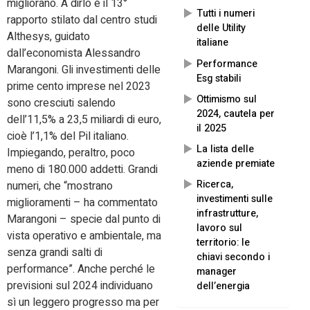
migliorano. A dirlo è il 13°
Tutti i numeri
rapporto stilato dal centro studi
delle Utility
Althesys, guidato
italiane
dall’economista Alessandro
Performance
Marangoni. Gli investimenti delle
Esg stabili
prime cento imprese nel 2023
Ottimismo sul
sono cresciuti salendo
2024, cautela per
dell’11,5% a 23,5 miliardi di euro,
il 2025
cioè l’1,1% del Pil italiano.
La lista delle
Impiegando, peraltro, poco
aziende premiate
meno di 180.000 addetti. Grandi
Ricerca,
numeri, che “mostrano
investimenti sulle
miglioramenti – ha commentato
infrastrutture,
Marangoni – specie dal punto di
lavoro sul
vista operativo e ambientale, ma
territorio: le
senza grandi salti di
chiavi secondo i
performance”. Anche perché le
manager
previsioni sul 2024 individuano
dell’energia
sì un leggero progresso ma per