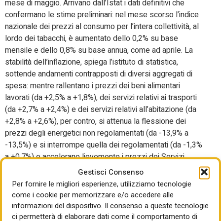
mese di maggio. Arrivano dall’Istat i dati definitivi che
confermano le stime preliminari: nel mese scorso l’indice
nazionale dei prezzi al consumo per l’intera collettività, al
lordo dei tabacchi, è aumentato dello 0,2% su base
mensile e dello 0,8% su base annua, come ad aprile. La
stabilità dell’inflazione, spiega l’istituto di statistica,
sottende andamenti contrapposti di diversi aggregati di
spesa: mentre rallentano i prezzi dei beni alimentari
lavorati (da +2,5% a +1,8%), dei servizi relativi ai trasporti
(da +2,7% a +2,4%) e dei servizi relativi all’abitazione (da
+2,8% a +2,6%), per contro, si attenua la flessione dei
prezzi degli energetici non regolamentati (da -13,9% a
-13,5%) e si interrompe quella dei regolamentati (da -1,3%
a +0,7%) e accelerano lievemente i prezzi dei Servizi
ricreativi, culturali e per la cura della persona (da +3,8% a
Gestisci Consenso
+4,3%). L’“inflazione di fondo”, al netto degli energetici e
Per fornire le migliori esperienze, utilizziamo tecnologie
degli alimentari freschi, decelera, così come quella al netto
come i cookie per memorizzare e/o accedere alle
dei soli beni energetici (entrambe da +2,1% a +2,0%). La
informazioni del dispositivo. Il consenso a queste tecnologie
dinamica tendenziale dei prezzi dei beni registra una
ci permetterà di elaborare dati come il comportamento di