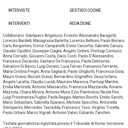
INTERVISTE
GESTISCI COOKIE
INTERVENTI
REDAZIONE
Collaborano: Giampiero Angelucci; Ernesto Alessandro Baragetti;
Lorenzo Bardelli; Mariagrazia Barletta; Lorenzo Bellicini; Paolo Biscaro;
Carlo Borgomeo; Enrico Campanelli; Ennio Cascetta; Gabriele Caruso;
Claudio Cipollini; Giuseppe Ciaglia; Angelo Ciribini; Pierluigi Contucci;
Anna Corrado; Giovanni Costa; Dario Costi: Paolo D’Alessandris;
Francesco Decarolis; Gaetano De Francesco; Paola Delmonte;
Salvatore Di Bacco; Luigi Donato; Luca Ferrari; Francesco Ferrante;
Maria Cristina Fregni; Anna Gagliardi; Paolo Ghigliotti; Francesca Gioia;
Mauro Grassi; Niccolò Grassi; Bernardino Grignaffini; Giusy Iorlano;
Angelo Laratta; Claudio Lucidi; Maurizio Maresca; Pierluigi Mantini;
Emilia Martinelli; Antonio Massarutto; Francesca Mazzarella; Rosario
Mazzola; Chiara Micera; Antonio Mura; Ezio Piantedosi; Nicola Pini;
Luigi Prestinenza Puglisi; Paola Reggio; Matteo Rocchi; Emilio Sacchi;
Mario Sebastiani; Gabriella Sparano; Michele Specchio; Antonella
Stemperini; Mercedes Tascedda; Francesco Toso; Virginio Trivella;
Paolo Urbani; Marco Vignali; Antonio Valori; Edoardo Zanchini
Testata giornalistica registrata presso il Tribunale di Roma. Iscrizione