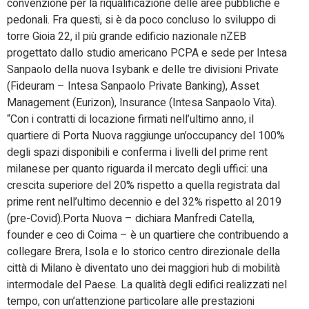
convenzione per la riqualificazione delle aree pubbliche e
pedonali. Fra questi, si è da poco concluso lo sviluppo di
torre Gioia 22, il più grande edificio nazionale nZEB
progettato dallo studio americano PCPA e sede per Intesa
Sanpaolo della nuova Isybank e delle tre divisioni Private
(Fideuram – Intesa Sanpaolo Private Banking), Asset
Management (Eurizon), Insurance (Intesa Sanpaolo Vita).
“Con i contratti di locazione firmati nell’ultimo anno, il
quartiere di Porta Nuova raggiunge un’occupancy del 100%
degli spazi disponibili e conferma i livelli del prime rent
milanese per quanto riguarda il mercato degli uffici: una
crescita superiore del 20% rispetto a quella registrata dal
prime rent nell’ultimo decennio e del 32% rispetto al 2019
(pre-Covid).Porta Nuova – dichiara Manfredi Catella,
founder e ceo di Coima – è un quartiere che contribuendo a
collegare Brera, Isola e lo storico centro direzionale della
città di Milano è diventato uno dei maggiori hub di mobilità
intermodale del Paese. La qualità degli edifici realizzati nel
tempo, con un’attenzione particolare alle prestazioni