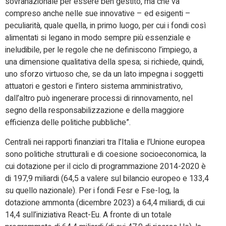
sovranazionale per essere ben gestito, ma che va
compreso anche nelle sue innovative – ed esigenti –
peculiarità, quale quella, in primo luogo, per cui i fondi così
alimentati si legano in modo sempre più essenziale e
ineludibile, per le regole che ne definiscono l’impiego, a
una dimensione qualitativa della spesa; si richiede, quindi,
uno sforzo virtuoso che, se da un lato impegna i soggetti
attuatori e gestori e l’intero sistema amministrativo,
dall’altro può ingenerare processi di rinnovamento, nel
segno della responsabilizzazione e della maggiore
efficienza delle politiche pubbliche”.
Centrali nei rapporti finanziari tra l’Italia e l’Unione europea
sono politiche strutturali e di coesione socioeconomica, la
cui dotazione per il ciclo di programmazione 2014-2020 è
di 197,9 miliardi (64,5 a valere sul bilancio europeo e 133,4
su quello nazionale). Per i fondi Fesr e Fse-Iog, la
dotazione ammonta (dicembre 2023) a 64,4 miliardi, di cui
14,4 sull’iniziativa React-Eu. A fronte di un totale