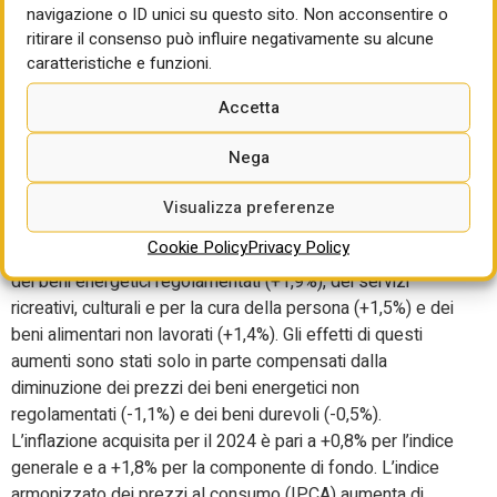
navigazione o ID unici su questo sito. Non acconsentire o
flessione leggermente più ampia (da -0,6% a -0,9%) e
ritirare il consenso può influire negativamente su alcune
quella dei servizi è stabile (a +2,9%), determinando un
caratteristiche e funzioni.
aumento del differenziale inflazionistico tra il comparto dei
servizi e quello dei beni (+3,8 punti percentuali, dai +3,5 di
Accetta
aprile). Continua poi la frenata del ‘carrello della spesa’: i
prezzi dei beni alimentari, per la cura della casa e della
Nega
persona rallentano su base tendenziale da +2,3% a +1,8%,
come anche quelli dei prodotti ad alta frequenza d’acquisto
Visualizza preferenze
da +2,6% di aprile a +2,5%. L’aumento congiunturale
Cookie Policy
Privacy Policy
dell’indice generale riflette, per lo più, la crescita dei prezzi
dei beni energetici regolamentati (+1,9%), dei servizi
ricreativi, culturali e per la cura della persona (+1,5%) e dei
beni alimentari non lavorati (+1,4%). Gli effetti di questi
aumenti sono stati solo in parte compensati dalla
diminuzione dei prezzi dei beni energetici non
regolamentati (-1,1%) e dei beni durevoli (-0,5%).
L’inflazione acquisita per il 2024 è pari a +0,8% per l’indice
generale e a +1,8% per la componente di fondo. L’indice
armonizzato dei prezzi al consumo (IPCA) aumenta di