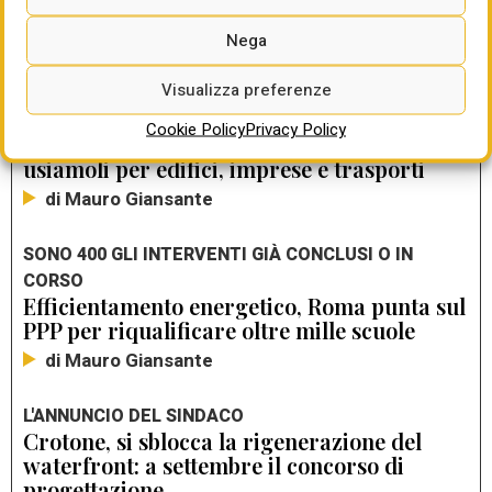
LEGGI ANCHE
Nega
CDM, OK AL PIANO SOCIALE CLIMA DA 9,3 MILIARDI
Visualizza preferenze
Energia, sì alla clausola di salvaguardia:
scostamento di bilancio dello 0,6% nel 2027
Cookie Policy
Privacy Policy
e 2028. Per l’Italia fino a 14 miliardi, Ecco:
usiamoli per edifici, imprese e trasporti
di Mauro Giansante
SONO 400 GLI INTERVENTI GIÀ CONCLUSI O IN
CORSO
Efficientamento energetico, Roma punta sul
PPP per riqualificare oltre mille scuole
di Mauro Giansante
L'ANNUNCIO DEL SINDACO
Crotone, si sblocca la rigenerazione del
waterfront: a settembre il concorso di
progettazione