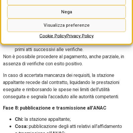
La stazione appaltante controlla il possesso dei requisiti in
un termine congruo, comunque non superiore a
sessanta
Nega
giorni
dall’affidamento.
Visualizza preferenze
Come:
l’autocertificazione è resa ai sensi del D.P.R.
445/2000. La stazione appaltante motiva
Cookie Policy
Privacy Policy
adeguatamente la sussistenza dei presupposti nei
primi atti successivi alle verifiche.
Non è possibile procedere al pagamento, anche parziale, in
assenza di verifiche con esito positivo.
In caso di accertata mancanza dei requisiti, la stazione
appaltante recede dal contratto, liquidando le prestazioni
eseguite e rimborsando le spese nei limiti dell’utilità
conseguita e segnala l’accaduto alle autorità competenti.
Fase 8: pubblicazione e trasmissione all’ANAC
Chi:
la stazione appaltante;
Cosa:
pubblicazione degli atti relativi all’affidamento