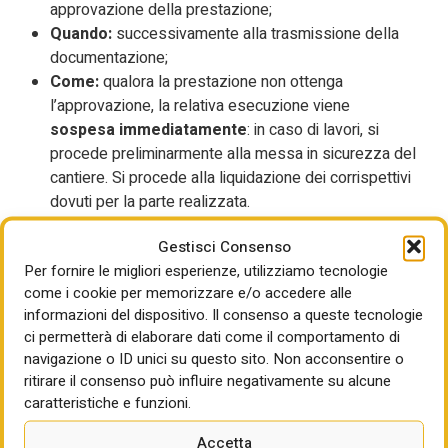
approvazione della prestazione;
Quando:
successivamente alla trasmissione della
documentazione;
Come:
qualora la prestazione non ottenga
l’approvazione, la relativa esecuzione viene
sospesa immediatamente
: in caso di lavori, si
procede preliminarmente alla messa in sicurezza del
cantiere. Si procede alla liquidazione dei corrispettivi
dovuti per la parte realizzata.
Fase 7: controlli dei requisiti dell’affidatario (in caso di
Gestisci Consenso
necessità impellente)
Per fornire le migliori esperienze, utilizziamo tecnologie
Chi:
l’affidatario e la stazione appaltante;
come i cookie per memorizzare e/o accedere alle
Cosa:
dichiarazione e controllo dei requisiti di
informazioni del dispositivo. Il consenso a queste tecnologie
partecipazione;
ci permetterà di elaborare dati come il comportamento di
navigazione o ID unici su questo sito. Non acconsentire o
Quando:
l’affidatario dichiara il possesso dei requisiti
ritirare il consenso può influire negativamente su alcune
mediante autocertificazione
contestualmente
caratteristiche e funzioni.
all’affidamento, in caso di esigenza impellente di
tempestiva esecuzione.
Accetta