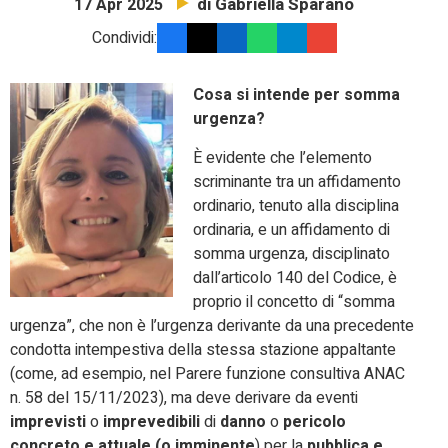
di Gabriella Sparano
17 Apr 2025
Condividi:
Cosa si intende per somma
urgenza?
È evidente che l’elemento
scriminante tra un affidamento
ordinario, tenuto alla disciplina
ordinaria, e un affidamento di
somma urgenza, disciplinato
dall’articolo 140 del Codice, è
proprio il concetto di “somma
urgenza”, che non è l’urgenza derivante da una precedente
condotta intempestiva della stessa stazione appaltante
(come, ad esempio, nel Parere funzione consultiva ANAC
n. 58 del 15/11/2023), ma deve derivare da eventi
imprevisti
o
imprevedibili
di
danno
o
pericolo
concreto e attuale (o imminente
) per la
pubblica e