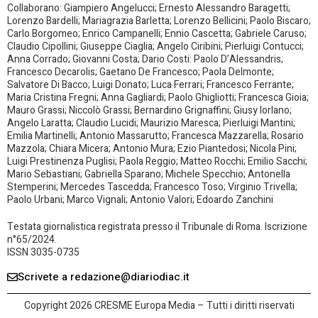
Collaborano: Giampiero Angelucci; Ernesto Alessandro Baragetti;
Lorenzo Bardelli; Mariagrazia Barletta; Lorenzo Bellicini; Paolo Biscaro;
Carlo Borgomeo; Enrico Campanelli; Ennio Cascetta; Gabriele Caruso;
Claudio Cipollini; Giuseppe Ciaglia; Angelo Ciribini; Pierluigi Contucci;
Anna Corrado; Giovanni Costa; Dario Costi: Paolo D’Alessandris;
Francesco Decarolis; Gaetano De Francesco; Paola Delmonte;
Salvatore Di Bacco; Luigi Donato; Luca Ferrari; Francesco Ferrante;
Maria Cristina Fregni; Anna Gagliardi; Paolo Ghigliotti; Francesca Gioia;
Mauro Grassi; Niccolò Grassi; Bernardino Grignaffini; Giusy Iorlano;
Angelo Laratta; Claudio Lucidi; Maurizio Maresca; Pierluigi Mantini;
Emilia Martinelli; Antonio Massarutto; Francesca Mazzarella; Rosario
Mazzola; Chiara Micera; Antonio Mura; Ezio Piantedosi; Nicola Pini;
Luigi Prestinenza Puglisi; Paola Reggio; Matteo Rocchi; Emilio Sacchi;
Mario Sebastiani; Gabriella Sparano; Michele Specchio; Antonella
Stemperini; Mercedes Tascedda; Francesco Toso; Virginio Trivella;
Paolo Urbani; Marco Vignali; Antonio Valori; Edoardo Zanchini
Testata giornalistica registrata presso il Tribunale di Roma. Iscrizione
n°65/2024.
ISSN 3035-0735
Scrivete a redazione@diariodiac.it
Copyright 2026 CRESME Europa Media – Tutti i diritti riservati