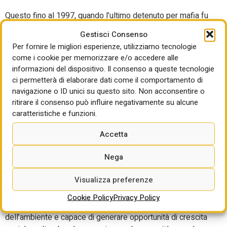
Questo fino al 1997, quando l’ultimo detenuto per mafia fu
trasferito sul continente e il carcere fu dismesso. Ma le
Gestisci Consenso
vicissitudini della “diramazione Agrippa” hanno segnato
Per fornire le migliori esperienze, utilizziamo tecnologie
profondamente la storia e l’aspetto di tutta l’isola. La
come i cookie per memorizzare e/o accedere alle
maggioranza degli immobili presenti sull’isola si trova in
informazioni del dispositivo. Il consenso a queste tecnologie
stato d’abbandono, come ha più volte denunciato il
ci permetterà di elaborare dati come il comportamento di
presidente del Parco nazionale dell’Arcipelago Toscano,
navigazione o ID unici su questo sito. Non acconsentire o
Gianmarco Sammuri. Pianosa è quasi tutta del Demanio, ad
ritirare il consenso può influire negativamente su alcune
eccezione di pochi edifici di proprietà del Comune di
caratteristiche e funzioni.
Campo nell’Elba attualmente in uso.
Accetta
Ora la svolta, con diversi immobili che saranno al centro di
un processo di valorizzazione sostenibile, volto a
Nega
preservare e valorizzare questo patrimonio dell’ex colonia
Visualizza preferenze
penale agricola che oggi si presenta come “un sistema
integrato di cultura e natura, dove sarà possibile
Cookie Policy
Privacy Policy
promuovere un modello di gestione rispettoso
dell’ambiente e capace di generare opportunità di crescita