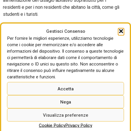
alimentazione del disagio abitativo soprattutto per i
residenti e per i non residenti che abitano la città, come gli
studenti e i turisti.
Nelle città del Nord, nelle grandi città o nelle città a forte
Gestisci Consenso
vocazione turistica, come Roma, Milano e Firenze, il
Per fornire le migliori esperienze, utilizziamo tecnologie
fenomeno degli alloggi Airbnb ha uno sviluppo ormai
come i cookie per memorizzare e/o accedere alle
piuttosto maturo, mentre in altre città, specie del Sud,
informazioni del dispositivo. Il consenso a queste tecnologie
questo fenomeno è più recente e ha dimensioni più
ci permetterà di elaborare dati come il comportamento di
contenute. Anche qui, tuttavia, come abbiamo visto, si
navigazione o ID unici su questo sito. Non acconsentire o
registra un’accelerazione.
ritirare il consenso può influire negativamente su alcune
caratteristiche e funzioni.
Il fattore-Airbnb è considerato insieme agli altri fattori che
concorrono a determinare il prezzo delle abitazioni. “Tra
Accetta
questi – afferma lo studio – la dimensione demografica
della città, il livello medio di reddito, il grado di attrazione di
Nega
popolazione non residente, come studenti fuori sede e
turisti e la particolare categoria di turisti attratti per motivi
Visualizza preferenze
culturali o per motivi di affari. A questi fattori è stata poi
Cookie Policy
Privacy Policy
aggiunta la numerosità delle strutture offerte sulla