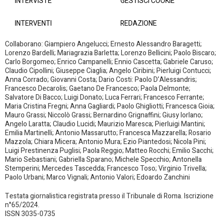
INTERVISTE
GESTISCI COOKIE
INTERVENTI
REDAZIONE
Collaborano: Giampiero Angelucci; Ernesto Alessandro Baragetti;
Lorenzo Bardelli; Mariagrazia Barletta; Lorenzo Bellicini; Paolo Biscaro;
Carlo Borgomeo; Enrico Campanelli; Ennio Cascetta; Gabriele Caruso;
Claudio Cipollini; Giuseppe Ciaglia; Angelo Ciribini; Pierluigi Contucci;
Anna Corrado; Giovanni Costa; Dario Costi: Paolo D’Alessandris;
Francesco Decarolis; Gaetano De Francesco; Paola Delmonte;
Salvatore Di Bacco; Luigi Donato; Luca Ferrari; Francesco Ferrante;
Maria Cristina Fregni; Anna Gagliardi; Paolo Ghigliotti; Francesca Gioia;
Mauro Grassi; Niccolò Grassi; Bernardino Grignaffini; Giusy Iorlano;
Angelo Laratta; Claudio Lucidi; Maurizio Maresca; Pierluigi Mantini;
Emilia Martinelli; Antonio Massarutto; Francesca Mazzarella; Rosario
Mazzola; Chiara Micera; Antonio Mura; Ezio Piantedosi; Nicola Pini;
Luigi Prestinenza Puglisi; Paola Reggio; Matteo Rocchi; Emilio Sacchi;
Mario Sebastiani; Gabriella Sparano; Michele Specchio; Antonella
Stemperini; Mercedes Tascedda; Francesco Toso; Virginio Trivella;
Paolo Urbani; Marco Vignali; Antonio Valori; Edoardo Zanchini
Testata giornalistica registrata presso il Tribunale di Roma. Iscrizione
n°65/2024.
ISSN 3035-0735