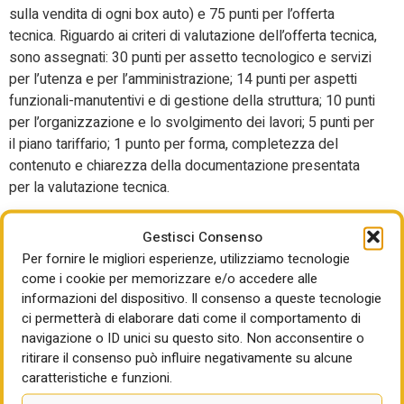
sulla vendita di ogni box auto) e 75 punti per l’offerta
tecnica. Riguardo ai criteri di valutazione dell’offerta tecnica,
sono assegnati: 30 punti per assetto tecnologico e servizi
per l’utenza e per l’amministrazione; 14 punti per aspetti
funzionali-manutentivi e di gestione della struttura; 10 punti
per l’organizzazione e lo svolgimento dei lavori; 5 punti per
il piano tariffario; 1 punto per forma, completezza del
contenuto e chiarezza della documentazione presentata
per la valutazione tecnica.
Riguardo ai tempi sono previsti: 930 giorni complessivi per
Gestisci Consenso
la fase di progettazione ed esecuzione dei lavori (120 +
Per fornire le migliori esperienze, utilizziamo tecnologie
60 giorni per la redazione, verifica e approvazione del
come i cookie per memorizzare e/o accedere alle
progetto esecutivo e 750 giorni per l’esecuzione dei lavori;
informazioni del dispositivo. Il consenso a queste tecnologie
40 anni di durata massima del rapporto contrattuale
ci permetterà di elaborare dati come il comportamento di
comprensivi della progettazione esecutiva, della
navigazione o ID unici su questo sito. Non acconsentire o
costruzione e della gestione a decorrere dalla data di
ritirare il consenso può influire negativamente su alcune
stipula del contratto.
caratteristiche e funzioni.