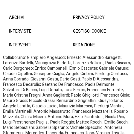
ARCHIVI
PRIVACY POLICY
INTERVISTE
GESTISCI COOKIE
INTERVENTI
REDAZIONE
Collaborano: Giampiero Angelucci; Ernesto Alessandro Baragetti;
Lorenzo Bardelli; Mariagrazia Barletta; Lorenzo Bellicini; Paolo Biscaro;
Carlo Borgomeo; Enrico Campanelli; Ennio Cascetta; Gabriele Caruso;
Claudio Cipollini; Giuseppe Ciaglia; Angelo Ciribini; Pierluigi Contucci;
Anna Corrado; Giovanni Costa; Dario Costi: Paolo D’Alessandris;
Francesco Decarolis; Gaetano De Francesco; Paola Delmonte;
Salvatore Di Bacco; Luigi Donato; Luca Ferrari; Francesco Ferrante;
Maria Cristina Fregni; Anna Gagliardi; Paolo Ghigliotti; Francesca Gioia;
Mauro Grassi; Niccolò Grassi; Bernardino Grignaffini; Giusy Iorlano;
Angelo Laratta; Claudio Lucidi; Maurizio Maresca; Pierluigi Mantini;
Emilia Martinelli; Antonio Massarutto; Francesca Mazzarella; Rosario
Mazzola; Chiara Micera; Antonio Mura; Ezio Piantedosi; Nicola Pini;
Luigi Prestinenza Puglisi; Paola Reggio; Matteo Rocchi; Emilio Sacchi;
Mario Sebastiani; Gabriella Sparano; Michele Specchio; Antonella
Stemperini; Mercedes Tascedda; Francesco Toso; Virginio Trivella;