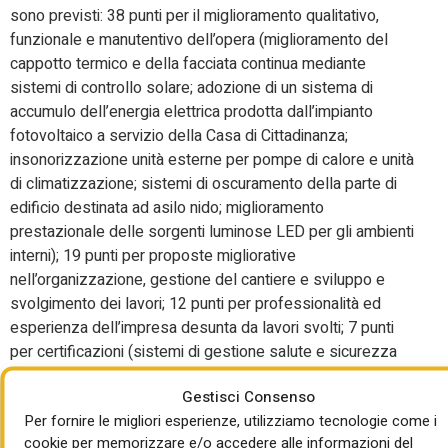
sono previsti: 38 punti per il miglioramento qualitativo,
funzionale e manutentivo dell’opera (miglioramento del
cappotto termico e della facciata continua mediante
sistemi di controllo solare; adozione di un sistema di
accumulo dell’energia elettrica prodotta dall’impianto
fotovoltaico a servizio della Casa di Cittadinanza;
insonorizzazione unità esterne per pompe di calore e unità
di climatizzazione; sistemi di oscuramento della parte di
edificio destinata ad asilo nido; miglioramento
prestazionale delle sorgenti luminose LED per gli ambienti
interni); 19 punti per proposte migliorative
nell’organizzazione, gestione del cantiere e sviluppo e
svolgimento dei lavori; 12 punti per professionalità ed
esperienza dell’impresa desunta da lavori svolti; 7 punti
per certificazioni (sistemi di gestione salute e sicurezza
sul lavoro e ambientale e parità di genere); 4 punti per il
Gestisci Consenso
piano di management della commessa.
Per fornire le migliori esperienze, utilizziamo tecnologie come i
Per l’esecuzione dei lavori è previsto un tempo
cookie per memorizzare e/o accedere alle informazioni del