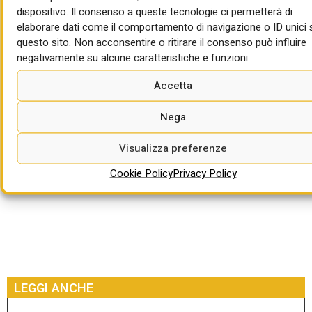
contrattuale di 540 giorni.
dispositivo. Il consenso a queste tecnologie ci permetterà di
elaborare dati come il comportamento di navigazione o ID unici 
Termine per la partecipazione:
14/09/2026 ore 10:00
questo sito. Non acconsentire o ritirare il consenso può influire
negativamente su alcune caratteristiche e funzioni.
Per approfondire:
Accetta
https://www.sintel.regione.lombardia.it/eprocdata/auctionDetail
id=220884196
Nega
Visualizza preferenze
Cookie Policy
Privacy Policy
LEGGI ANCHE