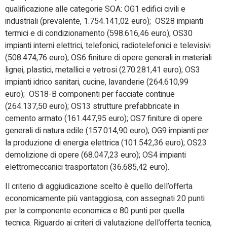
qualificazione alle categorie SOA: OG1 edifici civili e
industriali (prevalente, 1.754.141,02 euro); OS28 impianti
termici e di condizionamento (598.616,46 euro); OS30
impianti interni elettrici, telefonici, radiotelefonici e televisivi
(508.474,76 euro); OS6 finiture di opere generali in materiali
lignei, plastici, metallici e vetrosi (270.281,41 euro); OS3
impianti idrico sanitari, cucine, lavanderie (264.610,99
euro); OS18-B componenti per facciate continue
(264.137,50 euro); OS13 strutture prefabbricate in
cemento armato (161.447,95 euro); OS7 finiture di opere
generali di natura edile (157.014,90 euro); OG9 impianti per
la produzione di energia elettrica (101.542,36 euro); OS23
demolizione di opere (68.047,23 euro); OS4 impianti
elettromeccanici trasportatori (36.685,42 euro).
Il criterio di aggiudicazione scelto è quello dell’offerta
economicamente più vantaggiosa, con assegnati 20 punti
per la componente economica e 80 punti per quella
tecnica. Riguardo ai criteri di valutazione dell’offerta tecnica,