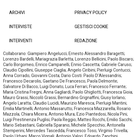
ARCHIVI
PRIVACY POLICY
INTERVISTE
GESTISCI COOKIE
INTERVENTI
REDAZIONE
Collaborano: Giampiero Angelucci; Ernesto Alessandro Baragetti;
Lorenzo Bardelli; Mariagrazia Barletta; Lorenzo Bellicini; Paolo Biscaro;
Carlo Borgomeo; Enrico Campanelli; Ennio Cascetta; Gabriele Caruso;
Claudio Cipollini; Giuseppe Ciaglia; Angelo Ciribini; Pierluigi Contucci;
Anna Corrado; Giovanni Costa; Dario Costi: Paolo D’Alessandris;
Francesco Decarolis; Gaetano De Francesco; Paola Delmonte;
Salvatore Di Bacco; Luigi Donato; Luca Ferrari; Francesco Ferrante;
Maria Cristina Fregni; Anna Gagliardi; Paolo Ghigliotti; Francesca Gioia;
Mauro Grassi; Niccolò Grassi; Bernardino Grignaffini; Giusy Iorlano;
Angelo Laratta; Claudio Lucidi; Maurizio Maresca; Pierluigi Mantini;
Emilia Martinelli; Antonio Massarutto; Francesca Mazzarella; Rosario
Mazzola; Chiara Micera; Antonio Mura; Ezio Piantedosi; Nicola Pini;
Luigi Prestinenza Puglisi; Paola Reggio; Matteo Rocchi; Emilio Sacchi;
Mario Sebastiani; Gabriella Sparano; Michele Specchio; Antonella
Stemperini; Mercedes Tascedda; Francesco Toso; Virginio Trivella;
Paolo Urbani; Marco Vignali; Antonio Valori; Edoardo Zanchini