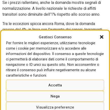
Se i prezzi rallentano, anche la domanda mostra segnali di
normalizzazione. A livello nazionale le richieste di affitti
transitori sono diminuite dell’1% rispetto allo scorso anno.
Tra le eccezioni spicca ancora Roma, dove la domanda
cresce del 4%, in linea con l’aumento dei canoni. Incrementi
significativi si registrano anche a Brescia (+40%), Messina
Gestisci Consenso
(+39%) e Trieste (+26%).
Per fornire le migliori esperienze, utilizziamo tecnologie
come i cookie per memorizzare e/o accedere alle
In calo invece Firenze (-18%), Milano (-5%), Bergamo
informazioni del dispositivo. Il consenso a queste tecnologie
(-25%) e Catania (-24%), a conferma di un mercato che,
ci permetterà di elaborare dati come il comportamento di
dopo la forte espansione degli ultimi anni, sembra avviarsi
navigazione o ID unici su questo sito. Non acconsentire o
verso una fase di maggiore stabilizzazione.
ritirare il consenso può influire negativamente su alcune
caratteristiche e funzioni.
Offerta in lieve contrazione
Accetta
Nega
Visualizza preferenze