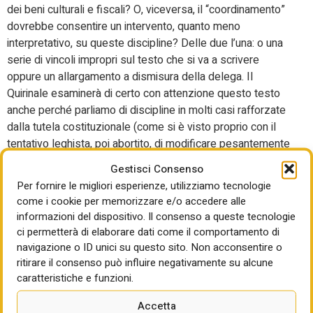
dei beni culturali e fiscali? O, viceversa, il “coordinamento”
dovrebbe consentire un intervento, quanto meno
interpretativo, su queste discipline? Delle due l’una: o una
serie di vincoli impropri sul testo che si va a scrivere
oppure un allargamento a dismisura della delega. Il
Quirinale esaminerà di certo con attenzione questo testo
anche perché parliamo di discipline in molti casi rafforzate
dalla tutela costituzionale (come si è visto proprio con il
tentativo leghista, poi abortito, di modificare pesantemente
le norme di legge sulle autorizzazioni paesaggistiche).
Gestisci Consenso
Per fornire le migliori esperienze, utilizziamo tecnologie
Nel disegno di legge di Salvini non c’è invece (e non
come i cookie per memorizzare e/o accedere alle
avrebbe potuto esserci) alcun riferimento alla legge sulla
informazioni del dispositivo. Il consenso a queste tecnologie
rigenerazione urbana in discussione al Senato, che pure
ci permetterà di elaborare dati come il comportamento di
interferirà pesantemente su una larga area di materie
navigazione o ID unici su questo sito. Non acconsentire o
comuni. Se ne terrà conto durante l’iter parlamentare
ritirare il consenso può influire negativamente su alcune
dell’uno e dell’altro provvedimento? O si produrranno
caratteristiche e funzioni.
inerzie incrociate, se non adeguatamente governate, come
successo nei mesi scorsi proprio sulla legge per la
Accetta