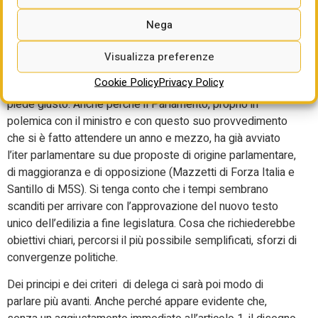
rigenerazione urbana?
Nega
In una maggioranza scossa dalle divisioni sulla politica
internazionale, dal lungo periodo elettorale, dai nodi del
Visualizza preferenze
Pnrr e dalla discussione sulla prossima legge di bilancio, la
Cookie Policy
Privacy Policy
riforma della legge sull’edilizia non sembra partire con il
piede giusto. Anche perché il Parlamento, proprio in
polemica con il ministro e con questo suo provvedimento
che si è fatto attendere un anno e mezzo, ha già avviato
l’iter parlamentare su due proposte di origine parlamentare,
di maggioranza e di opposizione (Mazzetti di Forza Italia e
Santillo di M5S). Si tenga conto che i tempi sembrano
scanditi per arrivare con l’approvazione del nuovo testo
unico dell’edilizia a fine legislatura. Cosa che richiederebbe
obiettivi chiari, percorsi il più possibile semplificati, sforzi di
convergenze politiche.
Dei principi e dei criteri di delega ci sarà poi modo di
parlare più avanti. Anche perché appare evidente che,