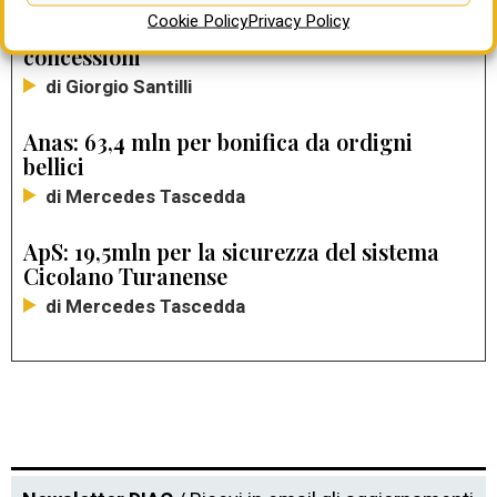
Gare di appalti di lavori tradizionali in calo
Cookie Policy
Privacy Policy
nel 2025 (ma recupera Anas), boom di Ppp e
concessioni
di Giorgio Santilli
Anas: 63,4 mln per bonifica da ordigni
bellici
di Mercedes Tascedda
ApS: 19,5mln per la sicurezza del sistema
Cicolano Turanense
di Mercedes Tascedda