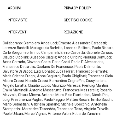
ARCHIVI
PRIVACY POLICY
INTERVISTE
GESTISCI COOKIE
INTERVENTI
REDAZIONE
Collaborano: Giampiero Angelucci; Ernesto Alessandro Baragetti;
Lorenzo Bardelli; Mariagrazia Barletta; Lorenzo Bellicini; Paolo Biscaro;
Carlo Borgomeo; Enrico Campanelli; Ennio Cascetta; Gabriele Caruso;
Claudio Cipollini; Giuseppe Ciaglia; Angelo Ciribini; Pierluigi Contucci;
Anna Corrado; Giovanni Costa; Dario Costi: Paolo D’Alessandris;
Francesco Decarolis; Gaetano De Francesco; Paola Delmonte;
Salvatore Di Bacco; Luigi Donato; Luca Ferrari; Francesco Ferrante;
Maria Cristina Fregni; Anna Gagliardi; Paolo Ghigliotti; Francesca Gioia;
Mauro Grassi; Niccolò Grassi; Bernardino Grignaffini; Giusy Iorlano;
Angelo Laratta; Claudio Lucidi; Maurizio Maresca; Pierluigi Mantini;
Emilia Martinelli; Antonio Massarutto; Francesca Mazzarella; Rosario
Mazzola; Chiara Micera; Antonio Mura; Ezio Piantedosi; Nicola Pini;
Luigi Prestinenza Puglisi; Paola Reggio; Matteo Rocchi; Emilio Sacchi;
Mario Sebastiani; Gabriella Sparano; Michele Specchio; Antonella
Stemperini; Mercedes Tascedda; Francesco Toso; Virginio Trivella;
Paolo Urbani; Marco Vignali; Antonio Valori; Edoardo Zanchini