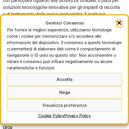
con particolare riguardo alla sicurezza stradale; 6 punti per
soluzioni tecnologiche innovative per gli impianti di raccolta
e di trattamento delle acque meteoriche; 5 punti per
certificazioni (sistemi di gestione per la salute e la
Gestisci Consenso
sicurezza nei luoghi di lavoro, la sicurezza stradale e la
Per fornire le migliori esperienze, utilizziamo tecnologie
gestione ambientale); 4 punti per metodologia BIM –
come i cookie per memorizzare e/o accedere alle
offerta di gestione informativa.
informazioni del dispositivo. Il consenso a queste tecnologie
ci permetterà di elaborare dati come il comportamento di
Per l’esecuzione dei lavori è previsto un tempo
navigazione o ID unici su questo sito. Non acconsentire o
contrattuale di 672 giorni.
ritirare il consenso può influire negativamente su alcune
caratteristiche e funzioni.
Termine per la partecipazione:
28/08/2026 ore 12:00
Accetta
Per approfondire:
Nega
https://www.fvgstrade.it/it/30522/procedura-aperta-gara-
04-2026-gara-europea-a-procedura-aperta-per-l-
Visualizza preferenze
affidamento-dell-intervento-denominato-s-s-52-carnica-
lavori-di-ricostruzione-del-ponte-sul-fiume-fella-nei-
Cookie Policy
Privacy Policy
comuni-di-amaro-e-venzone-dal-km-0+800-al-km-1+190-
circa