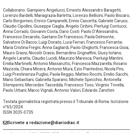
Collaborano: Giampiero Angelucci; Ernesto Alessandro Baragetti;
Lorenzo Bardelli; Mariagrazia Barletta; Lorenzo Bellicini; Paolo Biscaro;
Carlo Borgomeo; Enrico Campanelli; Ennio Cascetta; Gabriele Caruso;
Claudio Cipollini; Giuseppe Ciaglia; Angelo Ciribini; Pierluigi Contucci;
Anna Corrado; Giovanni Costa; Dario Costi: Paolo D’Alessandris;
Francesco Decarolis; Gaetano De Francesco; Paola Delmonte;
Salvatore Di Bacco; Luigi Donato; Luca Ferrari; Francesco Ferrante;
Maria Cristina Fregni; Anna Gagliardi; Paolo Ghigliotti; Francesca Gioia;
Mauro Grassi; Niccolò Grassi; Bernardino Grignaffini; Giusy Iorlano;
Angelo Laratta; Claudio Lucidi; Maurizio Maresca; Pierluigi Mantini;
Emilia Martinelli; Antonio Massarutto; Francesca Mazzarella; Rosario
Mazzola; Chiara Micera; Antonio Mura; Ezio Piantedosi; Nicola Pini;
Luigi Prestinenza Puglisi; Paola Reggio; Matteo Rocchi; Emilio Sacchi;
Mario Sebastiani; Gabriella Sparano; Michele Specchio; Antonella
Stemperini; Mercedes Tascedda; Francesco Toso; Virginio Trivella;
Paolo Urbani; Marco Vignali; Antonio Valori; Edoardo Zanchini
Testata giornalistica registrata presso il Tribunale di Roma. Iscrizione
n°65/2024.
ISSN 3035-0735
Scrivete a redazione@diariodiac.it