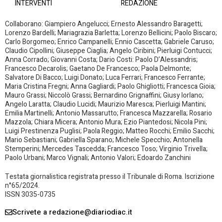
INTERVENTI
REDAZIONE
Collaborano: Giampiero Angelucci; Ernesto Alessandro Baragetti;
Lorenzo Bardelli; Mariagrazia Barletta; Lorenzo Bellicini; Paolo Biscaro;
Carlo Borgomeo; Enrico Campanelli; Ennio Cascetta; Gabriele Caruso;
Claudio Cipollini; Giuseppe Ciaglia; Angelo Ciribini; Pierluigi Contucci;
Anna Corrado; Giovanni Costa; Dario Costi: Paolo D’Alessandris;
Francesco Decarolis; Gaetano De Francesco; Paola Delmonte;
Salvatore Di Bacco; Luigi Donato; Luca Ferrari; Francesco Ferrante;
Maria Cristina Fregni; Anna Gagliardi; Paolo Ghigliotti; Francesca Gioia;
Mauro Grassi; Niccolò Grassi; Bernardino Grignaffini; Giusy Iorlano;
Angelo Laratta; Claudio Lucidi; Maurizio Maresca; Pierluigi Mantini;
Emilia Martinelli; Antonio Massarutto; Francesca Mazzarella; Rosario
Mazzola; Chiara Micera; Antonio Mura; Ezio Piantedosi; Nicola Pini;
Luigi Prestinenza Puglisi; Paola Reggio; Matteo Rocchi; Emilio Sacchi;
Mario Sebastiani; Gabriella Sparano; Michele Specchio; Antonella
Stemperini; Mercedes Tascedda; Francesco Toso; Virginio Trivella;
Paolo Urbani; Marco Vignali; Antonio Valori; Edoardo Zanchini
Testata giornalistica registrata presso il Tribunale di Roma. Iscrizione
n°65/2024.
ISSN 3035-0735
Scrivete a redazione@diariodiac.it