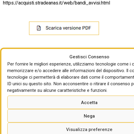
https://acquisti.stradeanas.it/web/bandi_avvisi.html
Gestisci Consenso
Per fornire le migliori esperienze, utilizziamo tecnologie come i 
memorizzare e/o accedere alle informazioni del dispositivo. Il 
tecnologie ci permetterà di elaborare dati come il comportament
LEGGI ANCHE
ID unici su questo sito. Non acconsentire o ritirare il consenso p
negativamente su alcune caratteristiche e funzioni.
OSSERVATORIO CRESME EUROPA SERVIZI
Gare di appalti di lavori tradizionali in calo
Accetta
nel 2025 (ma recupera Anas), boom di Ppp e
concessioni
Nega
di Giorgio Santilli
Visualizza preferenze