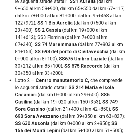
le seguenti strade statali:
SS1 Aurelia
(dal km
9+650 al km 58+900, dal km 65+550 dal km 67+117,
dal km 78+000 al km 81+000, dal km 95+468 al km
122+972);
SS 1 Bis Aurelia
(dal km 0+500 al km
23+400);
SS 2 Cassia
(dal km 19+000 al km
141+612); SS3 Flaminia (dal km 7+000 al km
67+340);
SS 74 Maremmana
(dal km 77+803 al km
81+154);
SS 698 del porto di Civitavecchia
(dal km
0+900 al km 8+100);
SS675 Umbro Laziale
(dal km
30+212 al km 85+100);
SS 675 Raccordo
(dal km
30+350 al km 33+200);
Lotto 2 –
Centro manutentorio C,
che comprende
le seguenti strade statali:
SS 214 Maria e Isola
Casamari
(dal km 0+000 al km 29+600);
SS6
Casilina
(dal km 19+020 al km 150+353);
SS 749
Sora Cassino
(dal km 21+400 al km 42+850);
SS
690 Sora Avezzano
(dal km 39+350 al km 63+827);
SS 630 Ausonia
(dal km 0+000 al km 2+850);
SS
156 dei Monti Lepini
(dal km 5+100 al km 51+500);