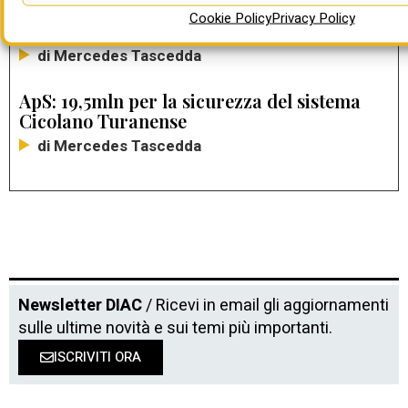
Anas: 63,4 mln per bonifica da ordigni
Cookie Policy
Privacy Policy
bellici
di Mercedes Tascedda
ApS: 19,5mln per la sicurezza del sistema
Cicolano Turanense
di Mercedes Tascedda
Newsletter DIAC
/ Ricevi in email gli aggiornamenti
sulle ultime novità e sui temi più importanti.
ISCRIVITI ORA