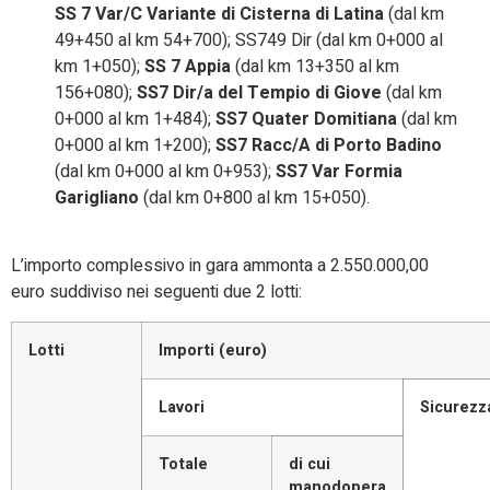
SS 7 Var/C Variante di Cisterna di Latina
(dal km
49+450 al km 54+700); SS749 Dir (dal km 0+000 al
km 1+050);
SS 7 Appia
(dal km 13+350 al km
156+080);
SS7 Dir/a del Tempio di Giove
(dal km
0+000 al km 1+484);
SS7 Quater Domitiana
(dal km
0+000 al km 1+200);
SS7 Racc/A di Porto Badino
(dal km 0+000 al km 0+953);
SS7 Var Formia
Garigliano
(dal km 0+800 al km 15+050).
L’importo complessivo in gara ammonta a 2.550.000,00
euro suddiviso nei seguenti due 2 lotti:
Lotti
Importi (euro)
Lavori
Sicurezz
Totale
di cui
manodopera