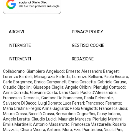
ARCHIVI
PRIVACY POLICY
INTERVISTE
GESTISCI COOKIE
INTERVENTI
REDAZIONE
Collaborano: Giampiero Angelucci; Ernesto Alessandro Baragetti;
Lorenzo Bardelli; Mariagrazia Barletta; Lorenzo Bellicini; Paolo Biscaro;
Carlo Borgomeo; Enrico Campanelli; Ennio Cascetta; Gabriele Caruso;
Claudio Cipollini; Giuseppe Ciaglia; Angelo Ciribini; Pierluigi Contucci;
Anna Corrado; Giovanni Costa; Dario Costi: Paolo D’Alessandris;
Francesco Decarolis; Gaetano De Francesco; Paola Delmonte;
Salvatore Di Bacco; Luigi Donato; Luca Ferrari; Francesco Ferrante;
Maria Cristina Fregni; Anna Gagliardi; Paolo Ghigliotti; Francesca Gioia;
Mauro Grassi; Niccolò Grassi; Bernardino Grignaffini; Giusy Iorlano;
Angelo Laratta; Claudio Lucidi; Maurizio Maresca; Pierluigi Mantini;
Emilia Martinelli; Antonio Massarutto; Francesca Mazzarella; Rosario
Mazzola; Chiara Micera; Antonio Mura; Ezio Piantedosi; Nicola Pini;