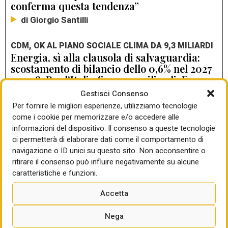
conferma questa tendenza”
di Giorgio Santilli
CDM, OK AL PIANO SOCIALE CLIMA DA 9,3 MILIARDI
Energia, sì alla clausola di salvaguardia:
scostamento di bilancio dello 0,6% nel 2027
e 2028. Per l’Italia fino a 14 miliardi, Ecco:
usiamoli per edifici, imprese e trasporti
Gestisci Consenso
di Mauro Giansante
Per fornire le migliori esperienze, utilizziamo tecnologie
come i cookie per memorizzare e/o accedere alle
informazioni del dispositivo. Il consenso a queste tecnologie
SONO 400 GLI INTERVENTI GIÀ CONCLUSI O IN
ci permetterà di elaborare dati come il comportamento di
CORSO
navigazione o ID unici su questo sito. Non acconsentire o
Efficientamento energetico, Roma punta sul
ritirare il consenso può influire negativamente su alcune
PPP per riqualificare oltre mille scuole
caratteristiche e funzioni.
di Mauro Giansante
Accetta
Nega