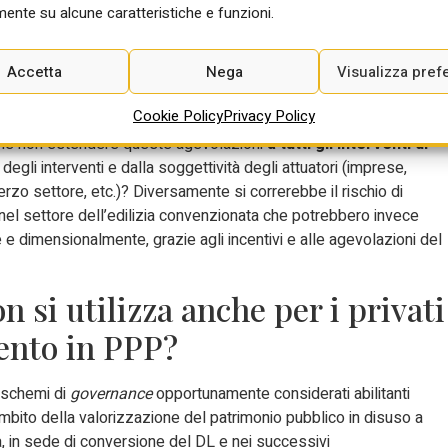
ente su alcune caratteristiche e funzioni.
iddetta fast track urbanistica, ma non solo: conferenza unificata,
con successo dal PNRR per gli studentati, nessuno scomputo
rda di progetto, scomputo delle bonifiche dagli oneri di
Accetta
Nega
Visualizza pref
decreto prevede però che queste agevolazioni siano concesse sol
Cookie Policy
Privacy Policy
lare, agli interventi che vedano una partecipazione estera diretta di
rché non estendere queste agevolazioni
a tutti gli interventi di
degli interventi e dalla soggettività degli attuatori (imprese,
terzo settore, etc.)? Diversamente si correrebbe il rischio di
 nel settore dell’edilizia convenzionata che potrebbero invece
 e dimensionalmente, grazie agli incentivi e alle agevolazioni del
on si utilizza anche per i privati
vento in PPP?
i schemi di
governance
opportunamente considerati abilitanti
’ambito della valorizzazione del patrimonio pubblico in disuso a
, in sede di conversione del DL e nei successivi