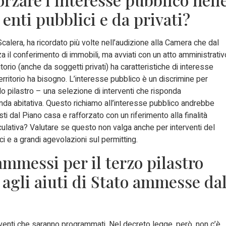
enti pubblici e da privati?
calera, ha ricordato più volte nell’audizione alla Camera che dal
il conferimento di immobili, ma avviati con un atto amministrativ
orio (anche da soggetti privati) ha caratteristiche di interesse
l territorio ha bisogno. L’interesse pubblico è un discrimine per
do pilastro – una selezione di interventi che risponda
nda abitativa. Questo richiamo all’interesse pubblico andrebbe
visti dal Piano casa e rafforzato con un riferimento alla finalità
eculativa? Valutare se questo non valga anche per interventi del
i e a grandi agevolazioni sul permitting.
 ammessi per il terzo pilastro
 agli aiuti di Stato ammesse da
erventi che saranno programmati. Nel decreto legge, però, non c’è