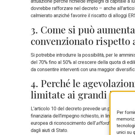
attuazione perché richiede impieghi di capitale a lu
dovrebbe rafforzare nel decreto – anche all’articolo 
calmierato anziché favorire il riscatto di alloggi E
3. Come si può aumentare
convenzionato rispetto 
Si potrebbe introdurre la possibilità, per le amminis
del 70% fino al 50% al crescere della quota di edi
da consentire interventi con una maggior diversifi
4. Perché le agevolazion
limitate ai grandi inter
L’articolo 10 del decreto prevede un pacchetto di 
Per forni
finanziaria dell’impegno richiesto, in linea con la p
memorizza
europea di riconoscimento dell’
affordable housin
tecnologi
dagli aiuti di Stato.
unici su 