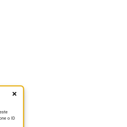
ueste
o
one o ID