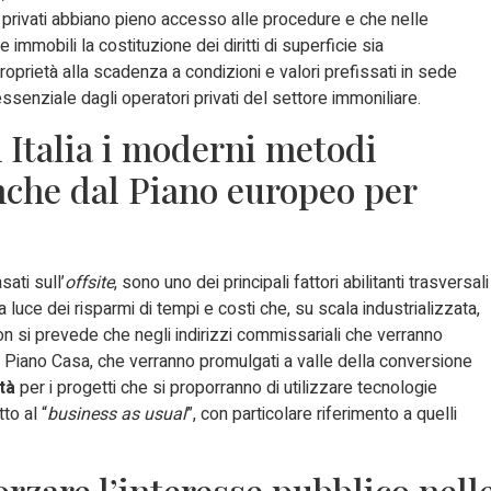
ri privati abbiano pieno accesso alle procedure e che nelle
e immobili la costituzione dei diritti di superficie sia
roprietà alla scadenza a condizioni e valori prefissati in sede
enziale dagli operatori privati del settore immoniliare.
 Italia i moderni metodi
anche dal Piano europeo per
sati sull’
offsite
, sono uno dei principali fattori abilitanti trasversali
a luce dei risparmi di tempi e costi che, su scala industrializzata,
n si prevede che negli indirizzi commissariali che verranno
l Piano Casa, che verranno promulgati a valle della conversione
tà
per i progetti che si proporranno di utilizzare tecnologie
to al “
business as usual
”, con particolare riferimento a quelli
orzare l’interesse pubblico nell