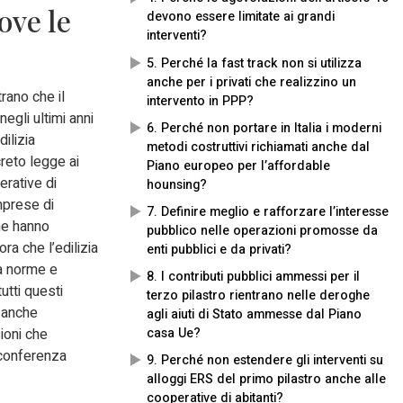
ove le
devono essere limitate ai grandi
interventi?
5. Perché la fast track non si utilizza
anche per i privati che realizzino un
rano che il
intervento in PPP?
egli ultimi anni
6. Perché non portare in Italia i moderni
dilizia
metodi costruttivi richiamati anche dal
reto legge ai
Piano europeo per l’affordable
erative di
hounsing?
mprese di
7. Definire meglio e rafforzare l’interesse
he hanno
pubblico nelle operazioni promosse da
ora che l’edilizia
enti pubblici e da privati?
 a norme e
8. I contributi pubblici ammessi per il
utti questi
terzo pilastro rientrano nelle deroghe
 anche
agli aiuti di Stato ammesse dal Piano
sioni che
casa Ue?
 conferenza
9. Perché non estendere gli interventi su
alloggi ERS del primo pilastro anche alle
cooperative di abitanti?