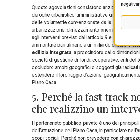
negativam
Queste agevolazioni consistono anzitutto nella cos
deroghe urbanistico-amministrative già adottate 
delle volumetrie convenzionate dalla superficie lo
urbanizzazione, dimezzamento oneri notarili. Il 
agli interventi previsti dall’articolo 9 e, in partico
ammontare pari almeno a un miliardo di euro. Pe
edilizia integrata
, a prescindere dalle dimensioni 
società di gestione di fondi, cooperative, enti del 
escludere ambiti geografici e soggetti già radicati
estendere il loro raggio d’azione, geograficamente
Piano Casa.
5. Perché la fast track n
che realizzino un inter
Il partenariato pubblico-privato è uno dei principal
dell’attuazione del Piano Casa, in particolare nell
scopi sociali. Perché non prevedere con chiarezza