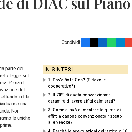
de di DIAC sul Piano
Condividi:
a parte dei
IN SINTESI
creto legge sul
1. Dov’è finita Cdp? (E dove le
a. E’ ora di
cooperative?)
rovazione del
2. Il 70% di quota convenzionata
ettendo in fila
garantirà di avere affitti calmierati?
ndividuando una
3. Come si può aumentare la quota di
manda. Non
affitti a canone convenzionato rispetto
ranno le uniche
alle vendite?
 prime.
4. Perché le agevolazioni dell’articolo 10