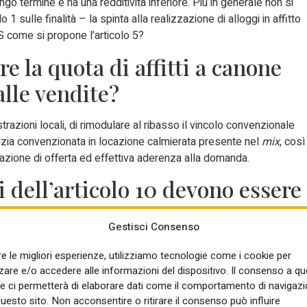
ngo termine e ha una redditività inferiore. Più in generale non si
1 sulle finalità – la spinta alla realizzazione di alloggi in affitto
RS come si propone l’articolo 5?
 la quota di affitti a canone
alle vendite?
trazioni locali, di rimodulare al ribasso il vincolo convenzionale
lizia convenzionata in locazione calmierata presente nel
mix
, così
cazione di offerta ed effettiva aderenza alla domanda.
i dell’articolo 10 devono essere
venti?
Gestisci Consenso
agevolazioni idoneo a garantire la sostenibilità economico-
re le migliori esperienze, utilizziamo tecnologie come i cookie per
rassi già esistente nei principali comuni e con la risoluzione
re e/o accedere alle informazioni del dispositivo. Il consenso a q
g
come SIEG (Servizio di interesse economico generale) esentat
e ci permetterà di elaborare dati come il comportamento di navigazi
questo sito. Non acconsentire o ritirare il consenso può influire