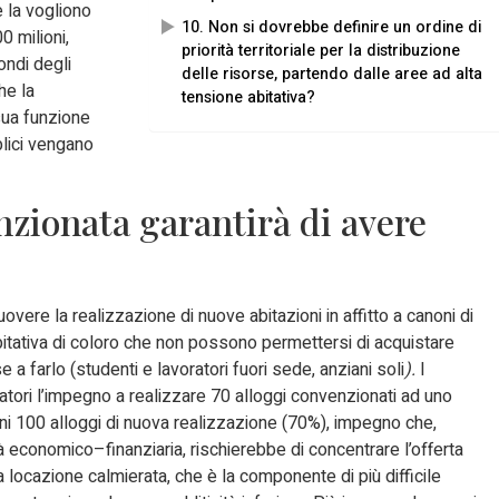
 la vogliono
10. Non si dovrebbe definire un ordine di
0 milioni,
priorità territoriale per la distribuzione
ondi degli
delle risorse, partendo dalle aree ad alta
he la
tensione abitativa?
sua funzione
blici vengano
nzionata garantirà di avere
uovere la realizzazione di nuove abitazioni in affitto a canoni di
bitativa di coloro che non possono permettersi di acquistare
 a farlo (studenti e lavoratori fuori sede, anziani soli
).
I
ratori l’impegno a realizzare 70 alloggi convenzionati ad uno
ni 100 alloggi di nuova realizzazione (70%), impegno che,
à economico–finanziaria, rischierebbe di concentrare l’offerta
 locazione calmierata, che è la componente di più difficile