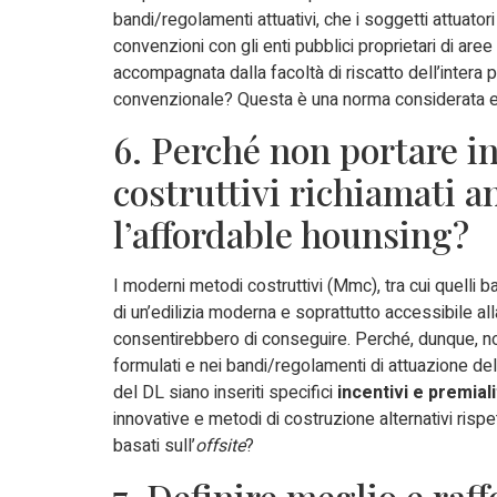
bandi/regolamenti attuativi, che i soggetti attuato
convenzioni con gli enti pubblici proprietari di aree 
accompagnata dalla facoltà di riscatto dell’intera p
convenzionale? Questa è una norma considerata ess
6. Perché non portare in
costruttivi richiamati 
l’affordable hounsing?
I moderni metodi costruttivi (Mmc), tra cui quelli ba
di un’edilizia moderna e soprattutto accessibile all
consentirebbero di conseguire. Perché, dunque, no
formulati e nei bandi/regolamenti di attuazione de
del DL siano inseriti specifici
incentivi e premiali
innovative e metodi di costruzione alternativi rispet
basati sull’
offsite
?
7. Definire meglio e raff