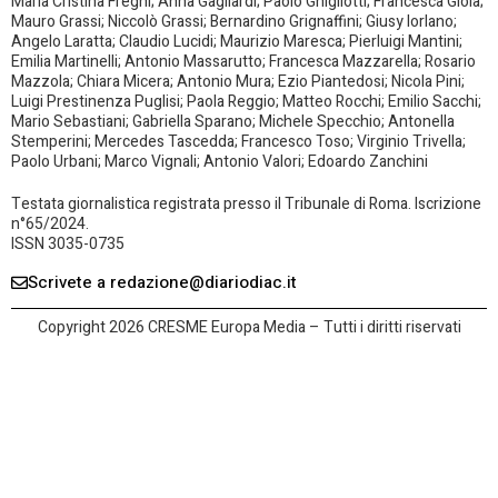
Maria Cristina Fregni; Anna Gagliardi; Paolo Ghigliotti; Francesca Gioia;
Mauro Grassi; Niccolò Grassi; Bernardino Grignaffini; Giusy Iorlano;
Angelo Laratta; Claudio Lucidi; Maurizio Maresca; Pierluigi Mantini;
Emilia Martinelli; Antonio Massarutto; Francesca Mazzarella; Rosario
Mazzola; Chiara Micera; Antonio Mura; Ezio Piantedosi; Nicola Pini;
Luigi Prestinenza Puglisi; Paola Reggio; Matteo Rocchi; Emilio Sacchi;
Mario Sebastiani; Gabriella Sparano; Michele Specchio; Antonella
Stemperini; Mercedes Tascedda; Francesco Toso; Virginio Trivella;
Paolo Urbani; Marco Vignali; Antonio Valori; Edoardo Zanchini
Testata giornalistica registrata presso il Tribunale di Roma. Iscrizione
n°65/2024.
ISSN 3035-0735
Scrivete a redazione@diariodiac.it
Copyright 2026 CRESME Europa Media – Tutti i diritti riservati