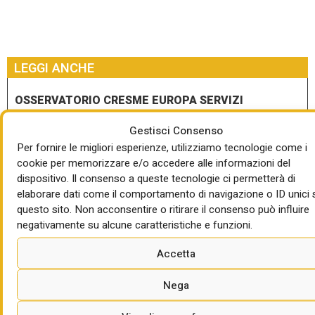
LEGGI ANCHE
OSSERVATORIO CRESME EUROPA SERVIZI
Gare di appalti di lavori tradizionali in calo
nel 2025 (ma recupera Anas), boom di Ppp e
Gestisci Consenso
concessioni
Per fornire le migliori esperienze, utilizziamo tecnologie come i
cookie per memorizzare e/o accedere alle informazioni del
di Giorgio Santilli
dispositivo. Il consenso a queste tecnologie ci permetterà di
elaborare dati come il comportamento di navigazione o ID unici 
Anas: 63,4 mln per bonifica da ordigni
questo sito. Non acconsentire o ritirare il consenso può influire
bellici
negativamente su alcune caratteristiche e funzioni.
di Mercedes Tascedda
Accetta
ApS: 19,5mln per la sicurezza del sistema
Cicolano Turanense
Nega
di Mercedes Tascedda