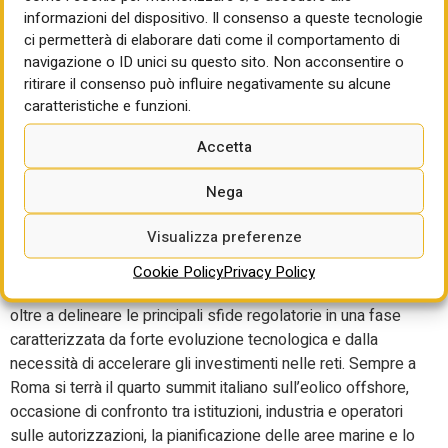
informazioni del dispositivo. Il consenso a queste tecnologie
L’agenda della settimana presenta numerosi appuntamenti
ci permetterà di elaborare dati come il comportamento di
sul fronte dell’energia. A Milano la Camera di Commercio
navigazione o ID unici su questo sito. Non acconsentire o
americana in Italia promuove il confronto sul tema
ritirare il consenso può influire negativamente su alcune
“L’energia come infrastruttura strategica, dedicato alle
caratteristiche e funzioni.
prospettive della cooperazione tra Italia e Stati Uniti nella
Accetta
gestione della transizione energetica, tra sicurezza degli
approvvigionamenti, investimenti e strumenti di sostegno
Nega
pubblico. Si prosegue mercoledì a Roma con il convegno
del Cnel dedicato alle comunità energetiche rinnovabili.
Visualizza preferenze
Nella stessa giornata Arera presenterà la relazione
annuale, che offrirà il tradizionale bilancio sul
Cookie Policy
Privacy Policy
funzionamento dei mercati di elettricità, gas, acqua e rifiuti,
oltre a delineare le principali sfide regolatorie in una fase
caratterizzata da forte evoluzione tecnologica e dalla
necessità di accelerare gli investimenti nelle reti. Sempre a
Roma si terrà il quarto summit italiano sull’eolico offshore,
occasione di confronto tra istituzioni, industria e operatori
sulle autorizzazioni, la pianificazione delle aree marine e lo