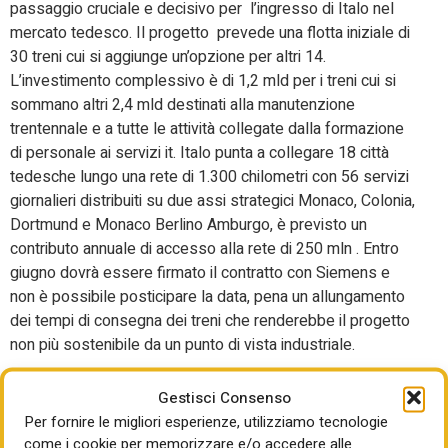
passaggio cruciale e decisivo per l’ingresso di Italo nel
mercato tedesco. Il progetto prevede una flotta iniziale di
30 treni cui si aggiunge un’opzione per altri 14.
L’investimento complessivo è di 1,2 mld per i treni cui si
sommano altri 2,4 mld destinati alla manutenzione
trentennale e a tutte le attività collegate dalla formazione
di personale ai servizi it. Italo punta a collegare 18 città
tedesche lungo una rete di 1.300 chilometri con 56 servizi
giornalieri distribuiti su due assi strategici Monaco, Colonia,
Dortmund e Monaco Berlino Amburgo, è previsto un
contributo annuale di accesso alla rete di 250 mln . Entro
giugno dovrà essere firmato il contratto con Siemens e
non è possibile posticipare la data, pena un allungamento
dei tempi di consegna dei treni che renderebbe il progetto
non più sostenibile da un punto di vista industriale.
Energia, Arera presenta la
Gestisci Consenso
Relazione annuale
Per fornire le migliori esperienze, utilizziamo tecnologie
come i cookie per memorizzare e/o accedere alle