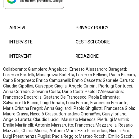
ARCHIVI
PRIVACY POLICY
INTERVISTE
GESTISCI COOKIE
INTERVENTI
REDAZIONE
Collaborano: Giampiero Angelucci; Ernesto Alessandro Baragetti;
Lorenzo Bardelli; Mariagrazia Barletta; Lorenzo Bellicini; Paolo Biscaro;
Carlo Borgomeo; Enrico Campanelli; Ennio Cascetta; Gabriele Caruso;
Claudio Cipollini; Giuseppe Ciaglia; Angelo Ciribini; Pierluigi Contucci;
Anna Corrado; Giovanni Costa; Dario Costi: Paolo D’Alessandris;
Francesco Decarolis; Gaetano De Francesco; Paola Delmonte;
Salvatore Di Bacco; Luigi Donato; Luca Ferrari; Francesco Ferrante;
Maria Cristina Fregni; Anna Gagliardi; Paolo Ghigliotti; Francesca Gioia;
Mauro Grassi; Niccolò Grassi; Bernardino Grignaffini; Giusy Iorlano;
Angelo Laratta; Claudio Lucidi; Maurizio Maresca; Pierluigi Mantini;
Emilia Martinelli; Antonio Massarutto; Francesca Mazzarella; Rosario
Mazzola; Chiara Micera; Antonio Mura; Ezio Piantedosi; Nicola Pini;
Luigi Prestinenza Puglisi; Paola Reggio; Matteo Rocchi; Emilio Sacchi;