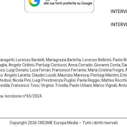
INTERV
INTERV
agetti; Lorenzo Bardelli; Mariagrazia Barletta; Lorenzo Bellicini; Paolo 
aglia; Angelo Ciribini; Pierluigi Contucci; Anna Corrado; Giovanni Costa; D
; Luigi Donato; Luca Ferrari; Francesco Ferrante; Maria Cristina Fregni; A
ano; Angelo Laratta; Claudio Lucidi; Maurizio Maresca; Pierluigi Mantini; E
dosi; Nicola Pini; Luigi Prestinenza Puglisi; Paola Reggio; Matteo Rocchi;
da; Francesco Toso; Virginio Trivella; Paolo Urbani; Marco Vignali; Anto
oma. Iscrizione n°65/2024.
Copyright 2026 CRESME Europa Media – Tutti i diritti riservati