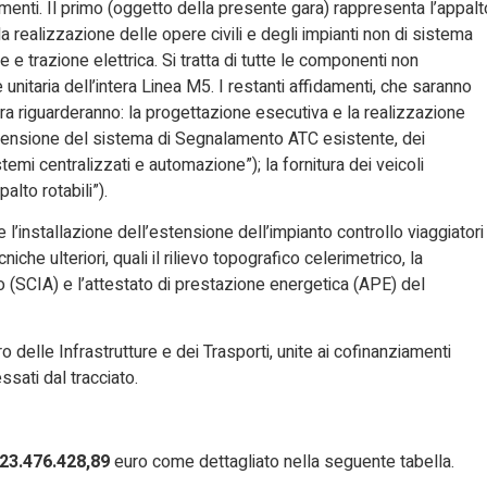
menti. Il primo (oggetto della presente gara) rappresenta l’appalt
a realizzazione delle opere civili e degli impianti non di sistema
e e trazione elettrica. Si tratta di tutte le componenti non
unitaria dell’intera Linea M5. I restanti affidamenti, che saranno
a riguarderanno: la progettazione esecutiva e la realizzazione
(estensione del sistema di Segnalamento ATC esistente, dei
mi centralizzati e automazione”); la fornitura dei veicoli
palto rotabili”).
e l’installazione dell’estensione dell’impianto controllo viaggiatori
iche ulteriori, quali il rilievo topografico celerimetrico, la
dio (SCIA) e l’attestato di prestazione energetica (APE) del
o delle Infrastrutture e dei Trasporti, unite ai cofinanziamenti
sati dal tracciato.
123.476.428,89
euro come dettagliato nella seguente tabella.