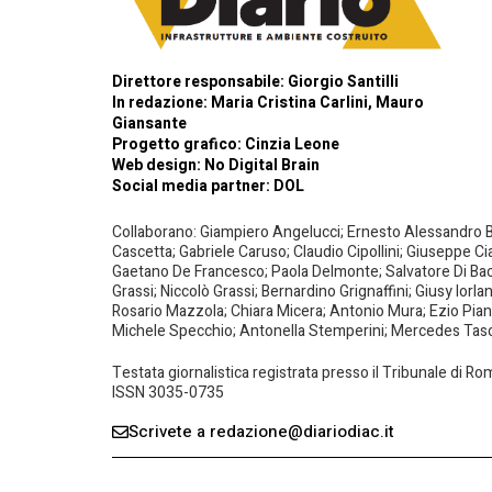
Direttore responsabile: Giorgio Santilli
In redazione: Maria Cristina Carlini, Mauro
Giansante
Progetto grafico: Cinzia Leone
Web design:
No Digital Brain
Social media partner:
DOL
Collaborano: Giampiero Angelucci; Ernesto Alessandro Bar
Cascetta; Gabriele Caruso; Claudio Cipollini; Giuseppe Ci
Gaetano De Francesco; Paola Delmonte; Salvatore Di Bacco
Grassi; Niccolò Grassi; Bernardino Grignaffini; Giusy Iorl
Rosario Mazzola; Chiara Micera; Antonio Mura; Ezio Piante
Michele Specchio; Antonella Stemperini; Mercedes Tasced
Testata giornalistica registrata presso il Tribunale di R
ISSN 3035-0735
Scrivete a redazione@diariodiac.it