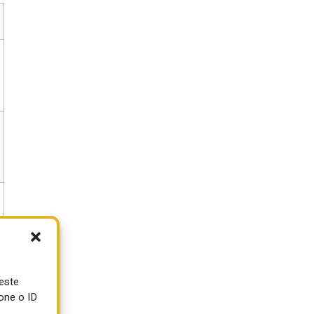
ueste
one o ID