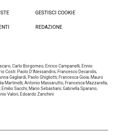
ISTE
GESTISCI COOKIE
ENTI
REDAZIONE
Biscaro; Carlo Borgomeo; Enrico Campanelli; Ennio
ario Costi: Paolo D’Alessandris; Francesco Decarolis;
nna Gagliardi; Paolo Ghigliotti; Francesca Gioia; Mauro
milia Martinelli; Antonio Massarutto; Francesca Mazzarella;
 Emilio Sacchi; Mario Sebastiani; Gabriella Sparano;
nio Valori; Edoardo Zanchini