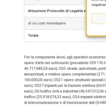
negativam
Attuazione Protocollo di Legalità e Protocoll
di cui costi manodopera
Totale
Per la componente lavori, agli operatori economici 
opere d’arte nel sottosuolo (prevalente 359.176.31
46.717.685,54 euro); OG3 strade, autostrade, ponti, v
aeroportuali, e relative opere complementari (271.5
160.000,00 euro); OS21 opere strutturali speciali
euro); OS27 impianti per la trazione elettrica (64
euro); OG1edifici civili e industriali (46.347.013,5
traffico (25.918.074,33 euro); OS4 impianti elettro
di telecomunicazione e di trasmissione dati (4.440