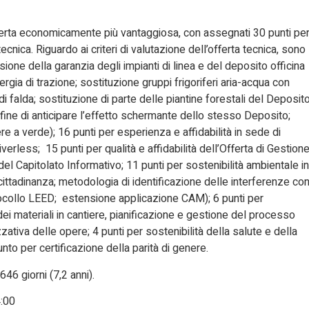
’offerta economicamente più vantaggiosa, con assegnati 30 punti pe
nica. Riguardo ai criteri di valutazione dell’offerta tecnica, sono
sione della garanzia degli impianti di linea e del deposito officina
ergia di trazione; sostituzione gruppi frigoriferi aria-acqua con
falda; sostituzione di parte delle piantine forestali del Deposit
ine di anticipare l’effetto schermante dello stesso Deposito;
 a verde); 16 punti per esperienza e affidabilità in sede di
erless; 15 punti per qualità e affidabilità dell’Offerta di Gestion
i del Capitolato Informativo; 11 punti per sostenibilità ambientale in
cittadinanza; metodologia di identificazione delle interferenze co
otocollo LEED; estensione applicazione CAM); 6 punti per
 dei materiali in cantiere, pianificazione e gestione del processo
izzativa delle opere; 4 punti per sostenibilità della salute e della
nto per certificazione della parità di genere.
46 giorni (7,2 anni).
:00