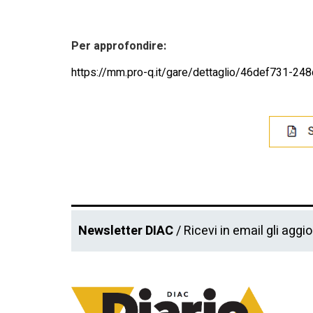
Per approfondire:
https://mm.pro-q.it/gare/dettaglio/46def731-2
Newsletter DIAC
/ Ricevi in email gli aggi