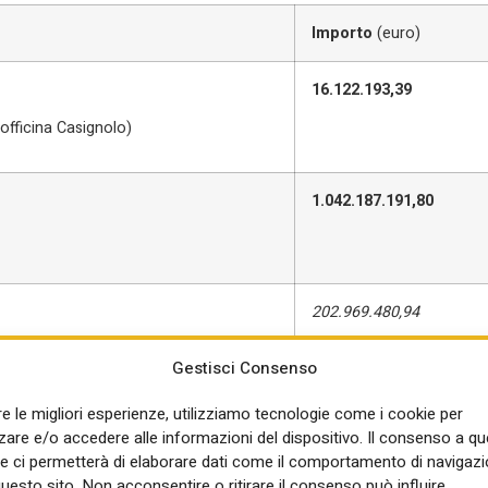
Importo
(euro)
16.122.193,39
fficina Casignolo)
1.042.187.191,80
202.969.480,94
Gestisci Consenso
8.113.888,46
re le migliori esperienze, utilizziamo tecnologie come i cookie per
1.731.789,05
re e/o accedere alle informazioni del dispositivo. Il consenso a q
e ci permetterà di elaborare dati come il comportamento di navigazi
46.717.685,54
questo sito. Non acconsentire o ritirare il consenso può influire