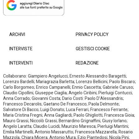
ARCHIVI
PRIVACY POLICY
INTERVISTE
GESTISCI COOKIE
INTERVENTI
REDAZIONE
Collaborano: Giampiero Angelucci; Ernesto Alessandro Baragetti;
Lorenzo Bardelli; Mariagrazia Barletta; Lorenzo Bellicini; Paolo Biscaro;
Carlo Borgomeo; Enrico Campanelli; Ennio Cascetta; Gabriele Caruso;
Claudio Cipollini; Giuseppe Ciaglia; Angelo Ciribini; Pierluigi Contucci;
Anna Corrado; Giovanni Costa; Dario Costi: Paolo D’Alessandris;
Francesco Decarolis; Gaetano De Francesco; Paola Delmonte;
Salvatore Di Bacco; Luigi Donato; Luca Ferrari; Francesco Ferrante;
Maria Cristina Fregni; Anna Gagliardi; Paolo Ghigliotti; Francesca Gioia;
Mauro Grassi; Niccolò Grassi; Bernardino Grignaffini; Giusy Iorlano;
Angelo Laratta; Claudio Lucidi; Maurizio Maresca; Pierluigi Mantini;
Emilia Martinelli; Antonio Massarutto; Francesca Mazzarella; Rosario
Mazzola; Chiara Micera; Antonio Mura; Ezio Piantedosi; Nicola Pini;