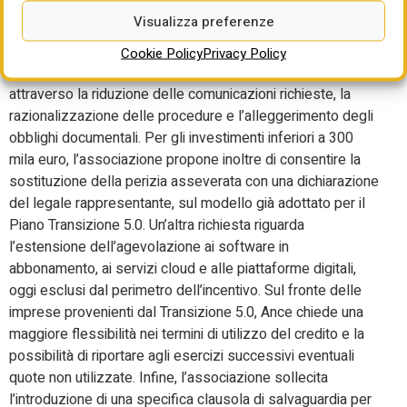
Per rendere il nuovo Iperammortamento più efficace e
Visualizza preferenze
maggiormente aderente alle esigenze operative delle
imprese, Ance avanza alcune richieste di modifica. In primo
Cookie Policy
Privacy Policy
luogo, una significativa semplificazione degli adempimenti,
attraverso la riduzione delle comunicazioni richieste, la
razionalizzazione delle procedure e l’alleggerimento degli
obblighi documentali. Per gli investimenti inferiori a 300
mila euro, l’associazione propone inoltre di consentire la
sostituzione della perizia asseverata con una dichiarazione
del legale rappresentante, sul modello già adottato per il
Piano Transizione 5.0. Un’altra richiesta riguarda
l’estensione dell’agevolazione ai software in
abbonamento, ai servizi cloud e alle piattaforme digitali,
oggi esclusi dal perimetro dell’incentivo. Sul fronte delle
imprese provenienti dal Transizione 5.0, Ance chiede una
maggiore flessibilità nei termini di utilizzo del credito e la
possibilità di riportare agli esercizi successivi eventuali
quote non utilizzate. Infine, l’associazione sollecita
l’introduzione di una specifica clausola di salvaguardia per