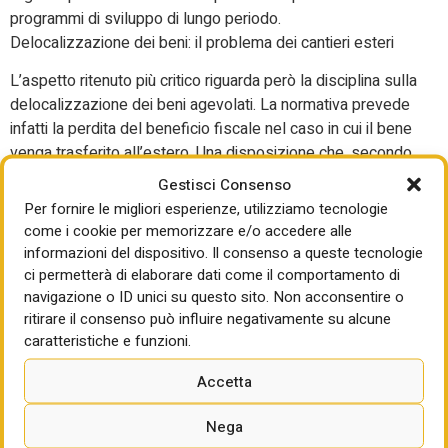
programmi di sviluppo di lungo periodo.
Delocalizzazione dei beni: il problema dei cantieri esteri
L’aspetto ritenuto più critico riguarda però la disciplina sulla
delocalizzazione dei beni agevolati. La normativa prevede
infatti la perdita del beneficio fiscale nel caso in cui il bene
venga trasferito all’estero. Una disposizione che, secondo
ANCE, non tiene adeguatamente conto delle peculiarità
Gestisci Consenso
operative del settore delle costruzioni. Le imprese edili
Per fornire le migliori esperienze, utilizziamo tecnologie
operano frequentemente attraverso cantieri temporanei
come i cookie per memorizzare e/o accedere alle
all’estero, stabili organizzazioni o società controllate
informazioni del dispositivo. Il consenso a queste tecnologie
costituite per l’esecuzione di commesse internazionali. In
ci permetterà di elaborare dati come il comportamento di
questo contesto, macchinari come gru, escavatori e altre
navigazione o ID unici su questo sito. Non acconsentire o
ritirare il consenso può influire negativamente su alcune
macchine operatrici vengono spesso spostati
caratteristiche e funzioni.
temporaneamente tra cantieri appartenenti alla medesima
impresa. Si tratta di una normale modalità organizzativa
Accetta
dell’attività imprenditoriale e non di un fenomeno di
delocalizzazione produttiva, ha puntualizzato Pesenti.
Nega