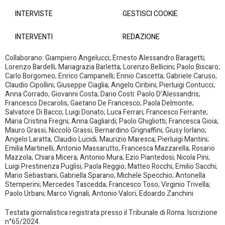
INTERVISTE
GESTISCI COOKIE
INTERVENTI
REDAZIONE
Collaborano: Giampiero Angelucci; Ernesto Alessandro Baragetti;
Lorenzo Bardelli; Mariagrazia Barletta; Lorenzo Bellicini; Paolo Biscaro;
Carlo Borgomeo; Enrico Campanelli; Ennio Cascetta; Gabriele Caruso;
Claudio Cipollini; Giuseppe Ciaglia; Angelo Ciribini; Pierluigi Contucci;
Anna Corrado; Giovanni Costa; Dario Costi: Paolo D’Alessandris;
Francesco Decarolis; Gaetano De Francesco; Paola Delmonte;
Salvatore Di Bacco; Luigi Donato; Luca Ferrari; Francesco Ferrante;
Maria Cristina Fregni; Anna Gagliardi; Paolo Ghigliotti; Francesca Gioia;
Mauro Grassi; Niccolò Grassi; Bernardino Grignaffini; Giusy Iorlano;
Angelo Laratta; Claudio Lucidi; Maurizio Maresca; Pierluigi Mantini;
Emilia Martinelli; Antonio Massarutto; Francesca Mazzarella; Rosario
Mazzola; Chiara Micera; Antonio Mura; Ezio Piantedosi; Nicola Pini;
Luigi Prestinenza Puglisi; Paola Reggio; Matteo Rocchi; Emilio Sacchi;
Mario Sebastiani; Gabriella Sparano; Michele Specchio; Antonella
Stemperini; Mercedes Tascedda; Francesco Toso; Virginio Trivella;
Paolo Urbani; Marco Vignali; Antonio Valori; Edoardo Zanchini
Testata giornalistica registrata presso il Tribunale di Roma. Iscrizione
n°65/2024.