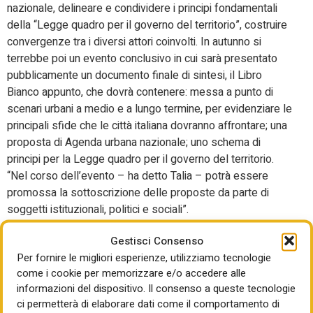
nazionale, delineare e condividere i principi fondamentali
della “Legge quadro per il governo del territorio”, costruire
convergenze tra i diversi attori coinvolti. In autunno si
terrebbe poi un evento conclusivo in cui sarà presentato
pubblicamente un documento finale di sintesi, il Libro
Bianco appunto, che dovrà contenere: messa a punto di
scenari urbani a medio e a lungo termine, per evidenziare le
principali sfide che le città italiana dovranno affrontare; una
proposta di Agenda urbana nazionale; uno schema di
principi per la Legge quadro per il governo del territorio.
“Nel corso dell’evento – ha detto Talia – potrà essere
promossa la sottoscrizione delle proposte da parte di
soggetti istituzionali, politici e sociali”.
L’Inu ha cominciato ieri a presentare alcuni contributi tecnici
Gestisci Consenso
che DIAC racconterà poi nel corso di questi mesi.
Per fornire le migliori esperienze, utilizziamo tecnologie
L’intervento politicamente più pesante è stato però quello
come i cookie per memorizzare e/o accedere alle
dell’assessore all’Urbanistica di Roma Capitale, Maurizio
informazioni del dispositivo. Il consenso a queste tecnologie
Veloccia, che ha fatto un ragionamento a tutto campo sulla
ci permetterà di elaborare dati come il comportamento di