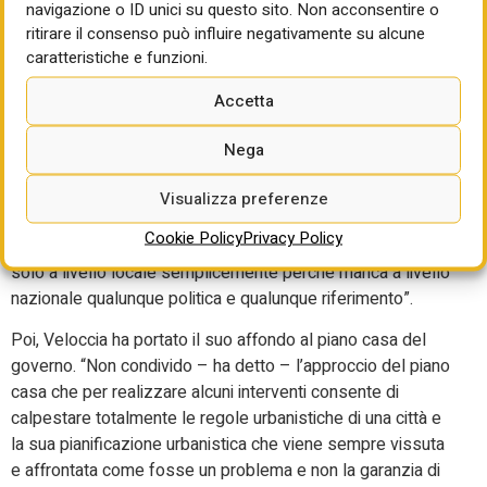
navigazione o ID unici su questo sito. Non acconsentire o
perdita di centralità della questione urbana in Italia e di
ritirare il consenso può influire negativamente su alcune
come questo comporti concrete difficoltà a chi governa le
caratteristiche e funzioni.
città. “Riscontro oggi – ha detto Veloccia – una solitudine
delle città che si trovano ad affrontare questioni più grandi
Accetta
dello stretto ambito locale e che addirittura spesso
travalicano i confini degli Stati, come la transizione
Nega
climatica, i fattori demografici, le disuguaglianze
nell’accesso ai servizi, l’accoglienza e l’immigrazione, tutte
Visualizza preferenze
questioni che si traducono in domande e in bisogni dei
Cookie Policy
Privacy Policy
cittadini, delle persone e che vengono affrontate sempre e
solo a livello locale semplicemente perché manca a livello
nazionale qualunque politica e qualunque riferimento”.
Poi, Veloccia ha portato il suo affondo al piano casa del
governo. “Non condivido – ha detto – l’approccio del piano
casa che per realizzare alcuni interventi consente di
calpestare totalmente le regole urbanistiche di una città e
la sua pianificazione urbanistica che viene sempre vissuta
e affrontata come fosse un problema e non la garanzia di