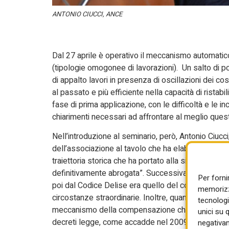
ANTONIO CIUCCI, ANCE
Dal 27 aprile è operativo il meccanismo automatico d
(tipologie omogonee di lavorazioni). Un salto di p
di appalto lavori in presenza di oscillazioni dei cost
al passato e più efficiente nella capacità di ristabi
fase di prima applicazione, con le difficoltà e le in
chiarimenti necessari ad affrontare al meglio quest
Nell’introduzione al seminario, però, Antonio Ciu
dell’associazione al tavolo che ha elaborato da gen
traiettoria storica che ha portato alla situazione at
definitivamente abrogata”. Successivamente – ha r
Per forni
poi dal Codice Delise era quello del cosiddetto pre
memorizza
circostanze straordinarie. Inoltre, quando queste c
tecnologi
meccanismo della compensazione che aveva bisogno 
unici su 
decreti legge, come accadde nel 2009 per compens
negativam