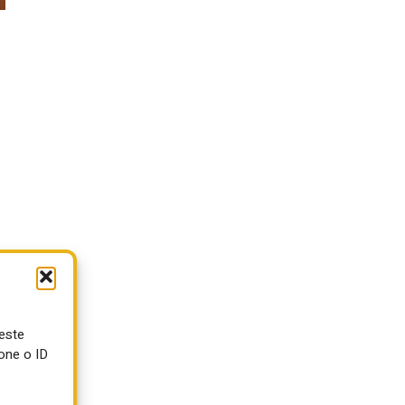
e
ueste
one o ID