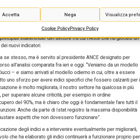
me crisi di materiali”.
Accetta
Nega
Visualizza pref
to introdotto solo nel 2023 dal nuovo codice appalti e poi
ricordato da Ciucci, ci sono poi voluti nove mesi per partorire i
Cookie Policy
Privacy Policy
ordinato dal Consiglio superiore dei lavori pubblici presieduto da
principali stakeholder del settore fra cui l’Ance che ha giocato un
ei nuovi indicatori.
ne a se stesso, ma è servito al presidente ANCE designato per
ricorso all’analisi comparata fra ieri e oggi. “Veniamo da un modello
ucci – e siamo arrivati al modello odierno in cui, oltre a essere
atto uno sforzo per avere indici specifici che fossero calzanti per i
ituazione è molto migliorata, il nostro settore ha qualcosa in più
per superare alcune criticità, per esempio in ordine
recupero del 90%, ma è chiaro che oggi è fondamentale fare tutti il
zioni. Anche da parte di Istat registro la massima disponibilità
giustare aspetti che non dovessero funzionare”.
licazione degli indici e a intervenire eventualmente per migliorarli,
olo che ha elaborato gli indici continuerà a funzionare proprio per