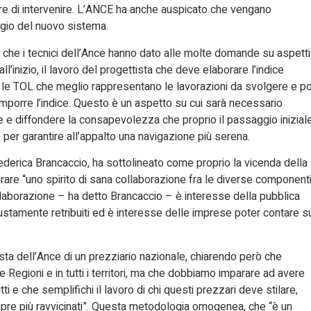
re di intervenire. L’ANCE ha anche auspicato che vengano
aggio del nuovo sistema.
che i tecnici dell’Ance hanno dato alle molte domande su aspetti
ll’inizio, il lavoro del progettista che deve elaborare l’indice
o le TOL che meglio rappresentano le lavorazioni da svolgere e po
mporre l’indice. Questo è un aspetto su cui sarà necessario
 e diffondere la consapevolezza che proprio il passaggio inizial
 per garantire all’appalto una navigazione più serena.
Federica Brancaccio, ha sottolineato come proprio la vicenda della
rare “uno spirito di sana collaborazione fra le diverse component
ollaborazione – ha detto Brancaccio – è interesse della pubblica
iustamente retribuiti ed è interesse delle imprese poter contare s
esta dell’Ance di un prezziario nazionale, chiarendo però che
le Regioni e in tutti i territori, ma che dobbiamo imparare ad avere
e che semplifichi il lavoro di chi questi prezzari deve stilare,
mpre più ravvicinati”. Questa metodologia omogenea, che “è un