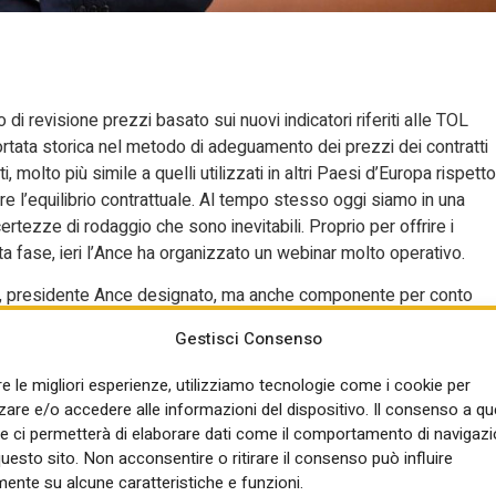
i revisione prezzi basato sui nuovi indicatori riferiti alle TOL
ortata storica nel metodo di adeguamento dei prezzi dei contratti
i, molto più simile a quelli utilizzati in altri Paesi d’Europa rispetto
lire l’equilibrio contrattuale. Al tempo stesso oggi siamo in una
certezze di rodaggio che sono inevitabili. Proprio per offrire i
a fase, ieri l’Ance ha organizzato un webinar molto operativo.
cci, presidente Ance designato, ma anche componente per conto
naio a settembre 2025 i nuovi indicatori, ha voluto ricordare la
Gestisci Consenso
tuale, partendo dal 1992, l’anno in cui la revisione prezzi “fu
icordato Ciucci – “il sistema previsto prima dalla legge Merloni 
re le migliori esperienze, utilizziamo tecnologie come i cookie per
zzo chiuso, con la possibilità di rivedere i prezzi solo in
re e/o accedere alle informazioni del dispositivo. Il consenso a q
ircostanze straordinarie si manifestavano, interveniva il
e ci permetterà di elaborare dati come il comportamento di navigazi
però di decreti ministeriali per essere attivato o addirittura di
questo sito. Non acconsentire o ritirare il consenso può influire
are gli aumenti dell’acciaio del 2008”. Fortunatamente, “non
ente su alcune caratteristiche e funzioni.