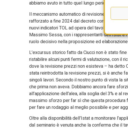
abbiamo avuto in tutto quel lungo periodo grandissi
Il meccanismo automatico di revisione prezzi è sta
rafforzato a fine 2024 dal decreto correttivo. Come 
nuovi indicatori TOL ad opera del tavolo tecnico co
Massimo Sessa, con i rappresentanti dell’Istat e i 
ruolo decisivo nella proposizione ed elaborazione d
L’excursus storico fatto da Ciucci non è stato fi
ristabilire alcuni punti fermi di valutazione, con il 
dove la revisione prezzi non esisteva – ha detto Ci
stata reintrodotta la revisione prezzi, si è anche f
singoli lavori. Secondo il nostro punto di vista la s
che prima non aveva. Dobbiamo ancora fare sforzi, 
all’applicazione dell’alea, alla soglia del 3% e al 
massimo sforzo per far sì che questa procedura fun
per fare un rodaggio al meglio possibile e per ag
Oltre alla disponibilità dell’Istat a monitorare l’app
dal seminario è venuta anche la conferma che il tav