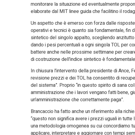
monitorare la situazione ed eventualmente propor
elaborate dal MIT linee guida che facilitino il rod
Un aspetto che è emerso con forza dalle risposte 
operativi e tecnici è quanto sia fondamentale, fin da
sintetico del singolo appalto, scegliendo anzitutt
dando i pesi percentuali a ogni singola TOL per co
battere anche nelle prossime settimane per creare
di costruzione dell’indice sintetico è fondamentale
In chiusura l’intervento della presidente di Ance, 
revisione prezzi e dei TOL ha consentito di recupe
del sistema”. Proprio “in questo spirito di sana c
amministrazione che i lavori vengano fatti bene, g
un’amministrazione che correttamente paga”.
Brancaccio ha fatto anche un riferimento alla richi
“questo non significa avere i prezzi uguali in tutte 
una metodologia omogenea su cui concordiamo tutti 
applicare, interpretare e aggiornare con tempi se